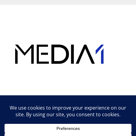
Hirdetés
Lifestyle tippek & trükkök