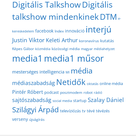
Digitális Talkshow
Digitális
talkshow mindenkinek
DTM
e-
interjú
facebook
innováció
Index
kereskedelem
Justin Viktor
Keleti Arthur
kutatás
koronavírus
közösségi média
Képes Gábor
közmédia
magyar médiahelyzet
media1
media1 műsor
média
mesterséges intelligencia
MI
Netidők
médiaszabadság
online média
oktatás
Pintér Róbert
podcast
posztmodem
robot
rádió
Szalay Dániel
sajtószabadság
startup
social media
Szilágyi Árpád
televíziózás
tv
tévé
tévézés
verseny
újságírás