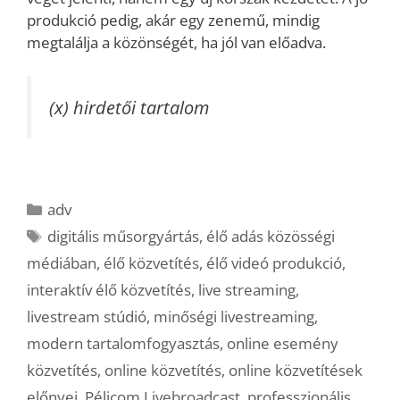
produkció pedig, akár egy zenemű, mindig
megtalálja a közönségét, ha jól van előadva.
(x) hirdetői tartalom
Kategória
adv
Címkék
digitális műsorgyártás
,
élő adás közösségi
médiában
,
élő közvetítés
,
élő videó produkció
,
interaktív élő közvetítés
,
live streaming
,
livestream stúdió
,
minőségi livestreaming
,
modern tartalomfogyasztás
,
online esemény
közvetítés
,
online közvetítés
,
online közvetítések
előnyei
,
Pélicom Livebroadcast
,
professzionális