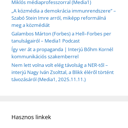
Miklós médiaprofesszorral (Media1)
„A közmédia a demokrácia immunrendszere” –
Szabó Stein Imre arról, miképp reformálná
meg a közmédiát
Galambos Márton (Forbes) a Hell–Forbes per
tanulságairól – Media1 Podcast
Így ver át a propaganda | Interjú Bőhm Kornél
kommunikációs szakemberrel
Nem lett volna volt elég távolság a NER-től –
interjú Nagy Iván Zsolttal, a Blikk éléről történt
távozásáról (Media1, 2025.11.11.)
Hasznos linkek