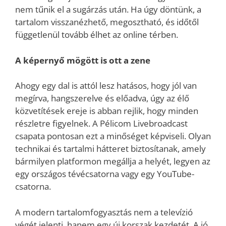
nem tűnik el a sugárzás után. Ha úgy döntünk, a
tartalom visszanézhető, megosztható, és időtől
függetlenül tovább élhet az online térben.
A képernyő mögött is ott a zene
Ahogy egy dal is attól lesz hatásos, hogy jól van
megírva, hangszerelve és előadva, úgy az élő
közvetítések ereje is abban rejlik, hogy minden
részletre figyelnek. A Pélicom Livebroadcast
csapata pontosan ezt a minőséget képviseli. Olyan
technikai és tartalmi hátteret biztosítanak, amely
bármilyen platformon megállja a helyét, legyen az
egy országos tévécsatorna vagy egy YouTube-
csatorna.
A modern tartalomfogyasztás nem a televízió
végét jelenti, hanem egy új korszak kezdetét. A jó