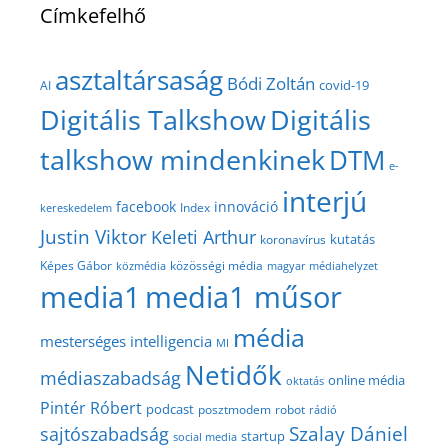
Címkefelhő
asztaltársaság
Bódi Zoltán
covid-19
AI
Digitális Talkshow
Digitális
talkshow mindenkinek
DTM
e-
interjú
facebook
innováció
Index
kereskedelem
Justin Viktor
Keleti Arthur
kutatás
koronavírus
közösségi média
Képes Gábor
közmédia
magyar médiahelyzet
media1
media1 műsor
média
mesterséges intelligencia
MI
Netidők
médiaszabadság
online média
oktatás
Pintér Róbert
podcast
posztmodem
robot
rádió
Szalay Dániel
sajtószabadság
startup
social media