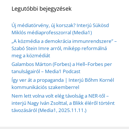
Legutóbbi bejegyzések
Új médiatörvény, új korszak? Interjú Sükösd
Miklós médiaprofesszorral (Media1)
„A közmédia a demokrácia immunrendszere” –
Szabó Stein Imre arról, miképp reformálná
meg a közmédiát
Galambos Márton (Forbes) a Hell–Forbes per
tanulságairól – Media1 Podcast
Így ver át a propaganda | Interjú Bőhm Kornél
kommunikációs szakemberrel
Nem lett volna volt elég távolság a NER-től –
interjú Nagy Iván Zsolttal, a Blikk éléről történt
távozásáról (Media1, 2025.11.11.)