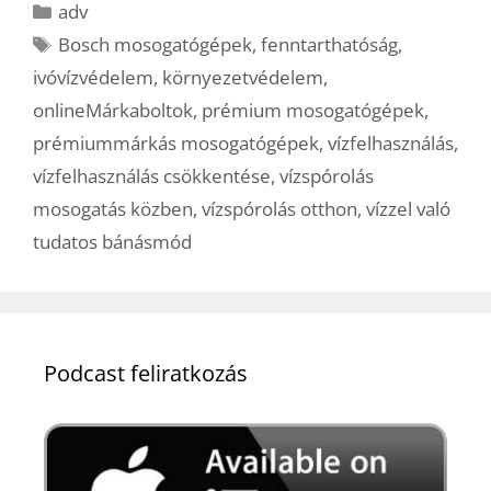
Kategória
adv
Címkék
Bosch mosogatógépek
,
fenntarthatóság
,
ivóvízvédelem
,
környezetvédelem
,
onlineMárkaboltok
,
prémium mosogatógépek
,
prémiummárkás mosogatógépek
,
vízfelhasználás
,
vízfelhasználás csökkentése
,
vízspórolás
mosogatás közben
,
vízspórolás otthon
,
vízzel való
tudatos bánásmód
Podcast feliratkozás