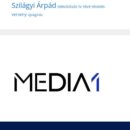
Szilágyi Árpád
televíziózás
tv
tévé
tévézés
verseny
újságírás
Hirdetés