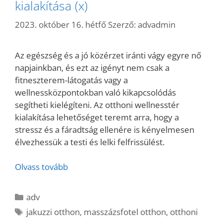
kialakítása (x)
2023. október 16. hétfő
Szerző:
advadmin
Az egészség és a jó közérzet iránti vágy egyre nő
napjainkban, és ezt az igényt nem csak a
fitneszterem-látogatás vagy a
wellnessközpontokban való kikapcsolódás
segítheti kielégíteni. Az otthoni wellnesstér
kialakítása lehetőséget teremt arra, hogy a
stressz és a fáradtság ellenére is kényelmesen
élvezhessük a testi és lelki felfrissülést.
Olvass tovább
Kategória
adv
Címkék
jakuzzi otthon
,
masszázsfotel otthon
,
otthoni