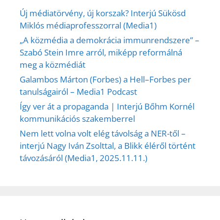
Új médiatörvény, új korszak? Interjú Sükösd
Miklós médiaprofesszorral (Media1)
„A közmédia a demokrácia immunrendszere” –
Szabó Stein Imre arról, miképp reformálná
meg a közmédiát
Galambos Márton (Forbes) a Hell–Forbes per
tanulságairól – Media1 Podcast
Így ver át a propaganda | Interjú Bőhm Kornél
kommunikációs szakemberrel
Nem lett volna volt elég távolság a NER-től –
interjú Nagy Iván Zsolttal, a Blikk éléről történt
távozásáról (Media1, 2025.11.11.)