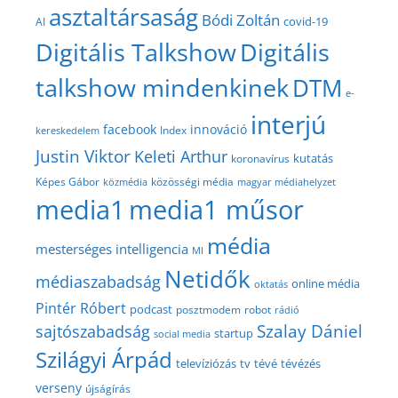
asztaltársaság
Bódi Zoltán
covid-19
AI
Digitális Talkshow
Digitális
talkshow mindenkinek
DTM
e-
interjú
facebook
innováció
Index
kereskedelem
Justin Viktor
Keleti Arthur
kutatás
koronavírus
közösségi média
Képes Gábor
közmédia
magyar médiahelyzet
media1
media1 műsor
média
mesterséges intelligencia
MI
Netidők
médiaszabadság
online média
oktatás
Pintér Róbert
podcast
posztmodem
robot
rádió
Szalay Dániel
sajtószabadság
startup
social media
Szilágyi Árpád
televíziózás
tv
tévé
tévézés
verseny
újságírás