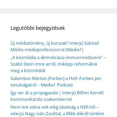
Legutóbbi bejegyzések
Új médiatörvény, új korszak? Interjú Sükösd
Miklós médiaprofesszorral (Media1)
„A közmédia a demokrácia immunrendszere” –
Szabó Stein Imre arról, miképp reformálná
meg a közmédiát
Galambos Márton (Forbes) a Hell–Forbes per
tanulságairól – Media1 Podcast
Így ver át a propaganda | Interjú Bőhm Kornél
kommunikációs szakemberrel
Nem lett volna volt elég távolság a NER-től –
interjú Nagy Iván Zsolttal, a Blikk éléről történt