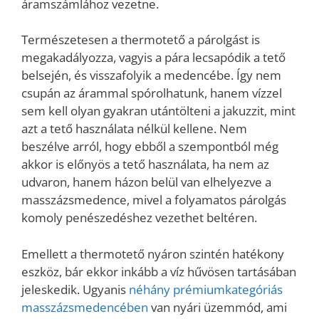
áramszámlához vezetne.
Természetesen a thermotető a párolgást is
megakadályozza, vagyis a pára lecsapódik a tető
belsején, és visszafolyik a medencébe. Így nem
csupán az árammal spórolhatunk, hanem vízzel
sem kell olyan gyakran utántölteni a jakuzzit, mint
azt a tető használata nélkül kellene. Nem
beszélve arról, hogy ebből a szempontból még
akkor is előnyös a tető használata, ha nem az
udvaron, hanem házon belül van elhelyezve a
masszázsmedence, mivel a folyamatos párolgás
komoly penészedéshez vezethet beltéren.
Emellett a thermotető nyáron szintén hatékony
eszköz, bár ekkor inkább a víz hűvösen tartásában
jeleskedik. Ugyanis
néhány prémiumkategóriás
masszázsmedencében
van nyári üzemmód, ami