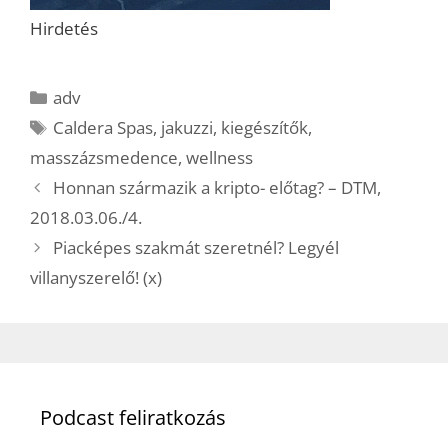
Hirdetés
Kategória
adv
Címkék
Caldera Spas
,
jakuzzi
,
kiegészítők
,
masszázsmedence
,
wellness
Honnan származik a kripto- előtag? – DTM,
2018.03.06./4.
Piacképes szakmát szeretnél? Legyél
villanyszerelő! (x)
Podcast feliratkozás