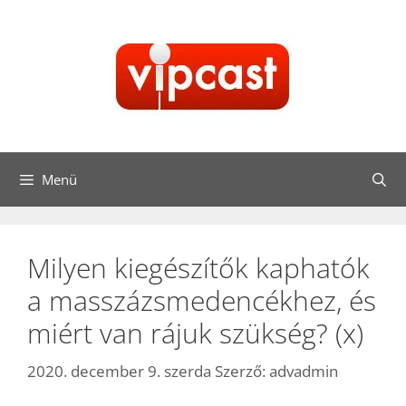
Kilépés
a
tartalomba
Menü
Milyen kiegészítők kaphatók
a masszázsmedencékhez, és
miért van rájuk szükség? (x)
2020. december 9. szerda
Szerző:
advadmin