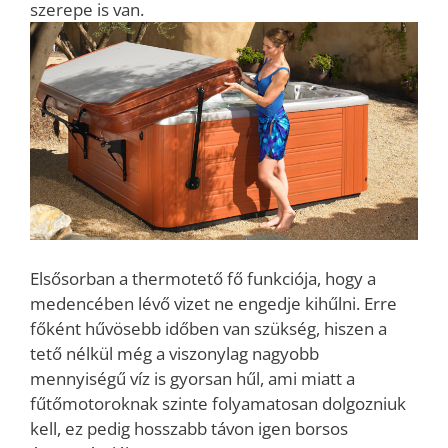
szerepe is van.
Elsősorban a thermotető fő funkciója, hogy a
medencében lévő vizet ne engedje kihűlni. Erre
főként hűvösebb időben van szükség, hiszen a
tető nélkül még a viszonylag nagyobb
mennyiségű víz is gyorsan hűl, ami miatt a
fűtőmotoroknak szinte folyamatosan dolgozniuk
kell, ez pedig hosszabb távon igen borsos