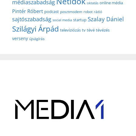
Netidők
médiaszabadság
online média
oktatás
Pintér Róbert
podcast
posztmodem
robot
rádió
Szalay Dániel
sajtószabadság
startup
social media
Szilágyi Árpád
televíziózás
tv
tévé
tévézés
verseny
újságírás