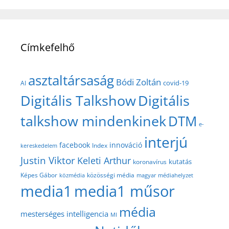
Címkefelhő
asztaltársaság
Bódi Zoltán
covid-19
AI
Digitális Talkshow
Digitális
talkshow mindenkinek
DTM
e-
interjú
facebook
innováció
Index
kereskedelem
Justin Viktor
Keleti Arthur
kutatás
koronavírus
közösségi média
Képes Gábor
közmédia
magyar médiahelyzet
media1
media1 műsor
média
mesterséges intelligencia
MI