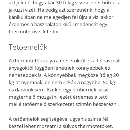
azt jelenti, hogy akár 30 fokig vissza lehet hűteni a
jakuzzi vizét. Ha pedig azt szeretnénk, hogy a
kánikulában ne melegedjen fel újra a víz, akkor
érdemes a használaton kívüli medencét egy
thermotetővel lefedni.
Tetőemelők
A thermotetők súlya a méretüktől és a felhasznált
anyagoktól függően lehetnek könnyebbek és
nehezebbek is. A könnyebbek megközelítőleg 20
kg-ot nyomnak, de nem ritkák a nagyobb, 50 kg-
os darabok sem. Ezeket egy embernek kissé
megterhelő mozgatni, ezért érdemes a tető
mellé tetőemelő szerkezetet szintén beszerezni.
A tetőemelők segítségével ugyanis szinte fél
kézzel lehet mozgatni a súlyos thermotetőket,