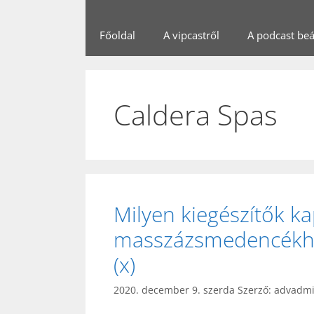
Főoldal
A vipcastről
A podcast beál
Caldera Spas
Milyen kiegészítők k
masszázsmedencékhez
(x)
2020. december 9. szerda
Szerző:
advadm