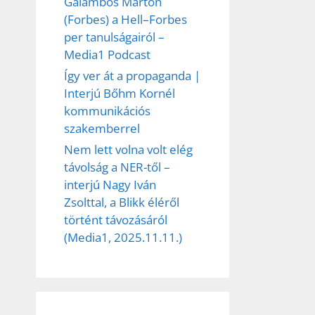
Galambos Márton
(Forbes) a Hell–Forbes
per tanulságairól –
Media1 Podcast
Így ver át a propaganda |
Interjú Bőhm Kornél
kommunikációs
szakemberrel
Nem lett volna volt elég
távolság a NER-től –
interjú Nagy Iván
Zsolttal, a Blikk éléről
történt távozásáról
(Media1, 2025.11.11.)