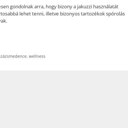
n gondolnak arra, hogy bizony a jakuzzi használatát
osabbá lehet tenni, illetve bizonyos tartozékok spórolás
yak.
százsmedence
,
wellness