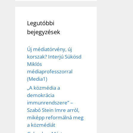
Legutóbbi
bejegyzések
Új médiatörvény, új
korszak? Interjú Sükösd
Miklós
médiaprofesszorral
(Media1)
„A közmédia a
demokrácia
immunrendszere” –
Szabó Stein Imre arról,
miképp reformálná meg
a közmédiát