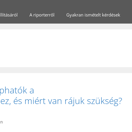
lításáról
A riporterről
Gyakran ismételt kérdések
aphatók a
, és miért van rájuk szükség?
in