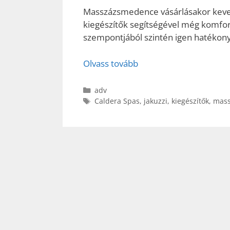
Masszázsmedence vásárlásakor kevese
kiegészítők segítségével még komfort
szempontjából szintén igen hatékon
Olvass tovább
Kategória
adv
Címkék
Caldera Spas
,
jakuzzi
,
kiegészítők
,
mas