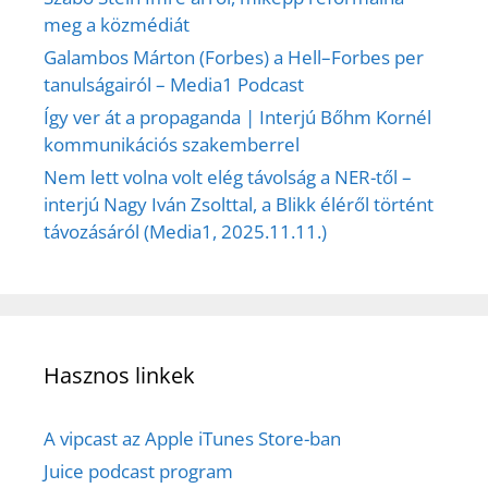
meg a közmédiát
Galambos Márton (Forbes) a Hell–Forbes per
tanulságairól – Media1 Podcast
Így ver át a propaganda | Interjú Bőhm Kornél
kommunikációs szakemberrel
Nem lett volna volt elég távolság a NER-től –
interjú Nagy Iván Zsolttal, a Blikk éléről történt
távozásáról (Media1, 2025.11.11.)
Hasznos linkek
A vipcast az Apple iTunes Store-ban
Juice podcast program