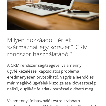
Milyen hozzáadott érték
származhat egy korszerű CRM
rendszer használatából?
A CRM rendszer segítségével valamennyi
ügyfélkezeléssel kapcsolatos probléma
eredményesen orvosolható. Vagyis a leendő és
már meglévő ügyfelek kiszolgálása időveszteség
nélkül, duplikált feladatkiosztással oldható meg.
Valamennyi felhasználó testre szabható