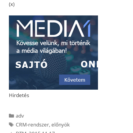
(x)
Hirdetés
Kategória
adv
Címkék
CRM-rendszer
,
előnyök