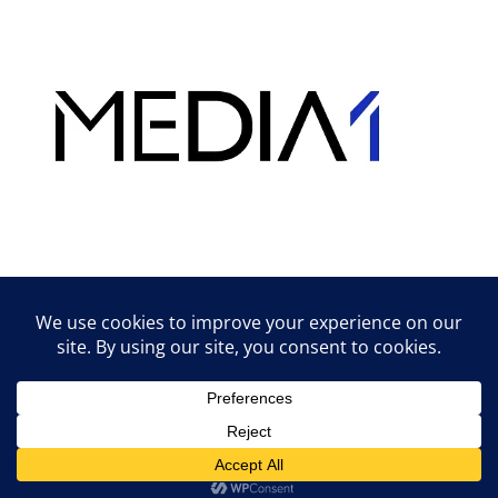
Hirdetés
Lifestyle tippek & trükkök
© 2026 vipcast.hu powered by Media1
• Készült
GeneratePress