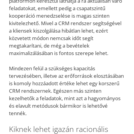
platformon keresztül láthatja a rá aktuálisan váró
feladatokat, emellett pedig a csapatszintű
kooperáció menedzselése is magas szinten
kivitelezhető. Mivel a CRM rendszer segítségével
a kliensek kiszolgálása hibátlan lehet, ezért
közvetett módon nemcsak időt segít
megtakarítani, de még a bevételek
maximalizálásában is fontos szerepe lehet.
Mindezen felül a szükséges kapacitás
tervezésében, illetve az erőforrások elosztásában
is komoly hozzáadott értéke lehet egy korszerű
CRM rendszernek. Egészen más szinten
kezelhetők a feladatok, mint azt a hagyományos
és elavult metódusok bármikor is lehetővé
tennék.
Kiknek lehet igazán racionális