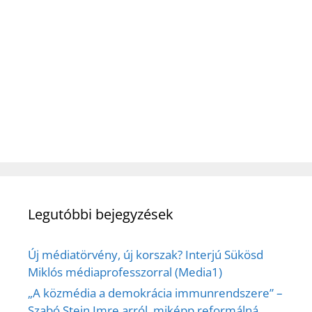
Legutóbbi bejegyzések
Új médiatörvény, új korszak? Interjú Sükösd
Miklós médiaprofesszorral (Media1)
„A közmédia a demokrácia immunrendszere” –
Szabó Stein Imre arról, miképp reformálná