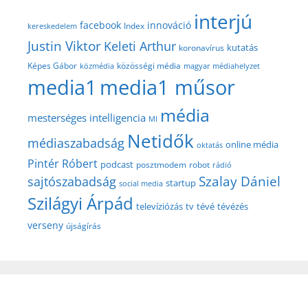
interjú
facebook
innováció
Index
kereskedelem
Justin Viktor
Keleti Arthur
kutatás
koronavírus
közösségi média
Képes Gábor
közmédia
magyar médiahelyzet
media1
media1 műsor
média
mesterséges intelligencia
MI
Netidők
médiaszabadság
online média
oktatás
Pintér Róbert
podcast
posztmodem
robot
rádió
Szalay Dániel
sajtószabadság
startup
social media
Szilágyi Árpád
televíziózás
tv
tévé
tévézés
verseny
újságírás