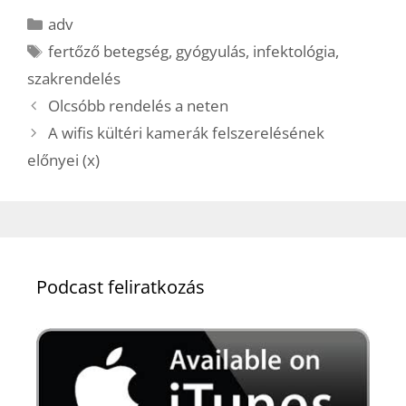
Kategória
adv
Címkék
fertőző betegség
,
gyógyulás
,
infektológia
,
szakrendelés
Olcsóbb rendelés a neten
A wifis kültéri kamerák felszerelésének
előnyei (x)
Podcast feliratkozás