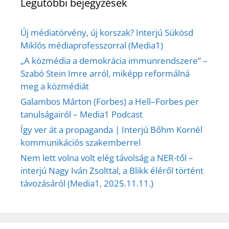
Legutóbbi bejegyzések
Új médiatörvény, új korszak? Interjú Sükösd
Miklós médiaprofesszorral (Media1)
„A közmédia a demokrácia immunrendszere” –
Szabó Stein Imre arról, miképp reformálná
meg a közmédiát
Galambos Márton (Forbes) a Hell–Forbes per
tanulságairól – Media1 Podcast
Így ver át a propaganda | Interjú Bőhm Kornél
kommunikációs szakemberrel
Nem lett volna volt elég távolság a NER-től –
interjú Nagy Iván Zsolttal, a Blikk éléről történt
távozásáról (Media1, 2025.11.11.)