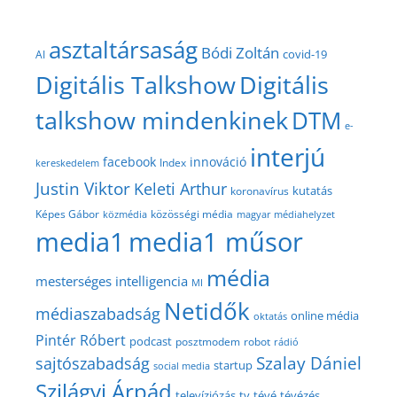
asztaltársaság
Bódi Zoltán
covid-19
AI
Digitális Talkshow
Digitális
talkshow mindenkinek
DTM
e-
interjú
facebook
innováció
Index
kereskedelem
Justin Viktor
Keleti Arthur
kutatás
koronavírus
közösségi média
Képes Gábor
közmédia
magyar médiahelyzet
media1
media1 műsor
média
mesterséges intelligencia
MI
Netidők
médiaszabadság
online média
oktatás
Pintér Róbert
podcast
posztmodem
robot
rádió
Szalay Dániel
sajtószabadság
startup
social media
Szilágyi Árpád
televíziózás
tv
tévé
tévézés