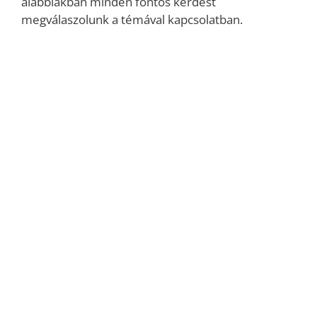
alábbiakban minden fontos kérdést
megválaszolunk a témával kapcsolatban.