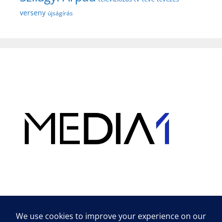
verseny
újságírás
Hirdetés