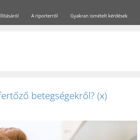
lításáról
A riporterről
Gyakran ismételt kérdések
fertőző betegségekről? (x)