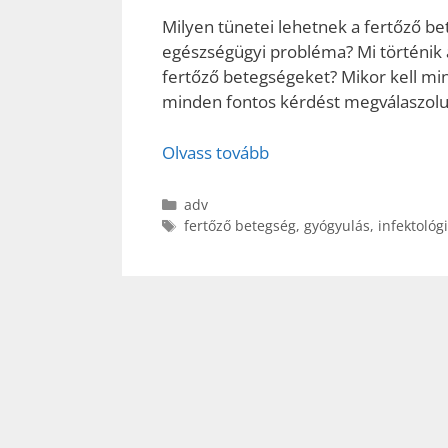
Milyen tünetei lehetnek a fertőző be
egészségügyi probléma? Mi történik 
fertőző betegségeket? Mikor kell mi
minden fontos kérdést megválaszolu
Olvass tovább
Kategória
adv
Címkék
fertőző betegség
,
gyógyulás
,
infektológ