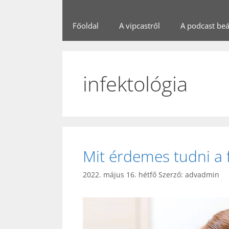
Főoldal
A vipcastről
A podcast beál
infektológia
Mit érdemes tudni a 
2022. május 16. hétfő
Szerző:
advadmin