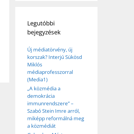
Legutóbbi
bejegyzések
Új médiatörvény, új
korszak? Interjú Sükösd
Miklós
médiaprofesszorral
(Media1)
„A közmédia a
demokrácia
immunrendszere” –
Szabó Stein Imre arról,
miképp reformálná meg
a közmédiát