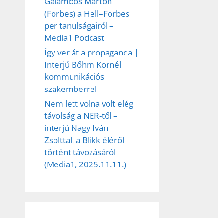
Galambos Márton
(Forbes) a Hell–Forbes
per tanulságairól –
Media1 Podcast
Így ver át a propaganda |
Interjú Bőhm Kornél
kommunikációs
szakemberrel
Nem lett volna volt elég
távolság a NER-től –
interjú Nagy Iván
Zsolttal, a Blikk éléről
történt távozásáról
(Media1, 2025.11.11.)