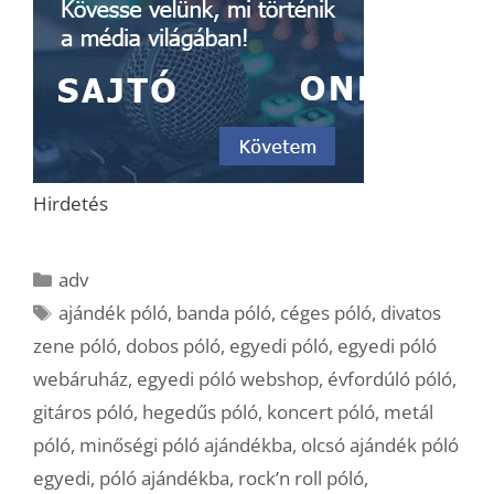
Hirdetés
Kategória
adv
Címkék
ajándék póló
,
banda póló
,
céges póló
,
divatos
zene póló
,
dobos póló
,
egyedi póló
,
egyedi póló
webáruház
,
egyedi póló webshop
,
évfordúló póló
,
gitáros póló
,
hegedűs póló
,
koncert póló
,
metál
póló
,
minőségi póló ajándékba
,
olcsó ajándék póló
egyedi
,
póló ajándékba
,
rock’n roll póló
,