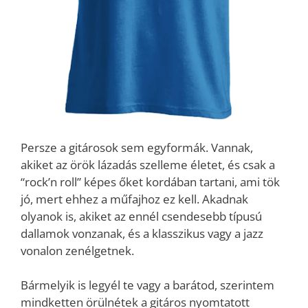
Persze a gitárosok sem egyformák. Vannak,
akiket az örök lázadás szelleme életet, és csak a
“rock’n roll” képes őket kordában tartani, ami tök
jó, mert ehhez a műfajhoz ez kell. Akadnak
olyanok is, akiket az ennél csendesebb típusú
dallamok vonzanak, és a klasszikus vagy a jazz
vonalon zenélgetnek.
Bármelyik is legyél te vagy a barátod, szerintem
mindketten örülnétek a gitáros nyomtatott