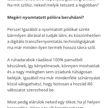
Na mit szólsz, neked melyik tetszett a legjobban?
Megéri nyomtatott pólóra beruházni?
Persze! Igazából a nyomtatott pólókat szinte
bármilyen ábrával el tudják látni, és köszönhetően
a digitális transzfernyomtatás technológiájának
ma már minden ilyen termék hosszú távra szól.
A ruhadarabok ráadásul 100% pamutból
készülnek, így kényelmesek, könnyen moshatóak
és a nagy melegben sem izzadunk túlságosan
beléjük. Igazából ma már mindenféle színárnyalat
közül válogathatsz, hogy biztosan a hozzád illő
változatot szerezhesd be.
Most pedig elárulok neked egy titkot: ha jó helyen
keresgélsz, akkor a te elképzeléseid sem