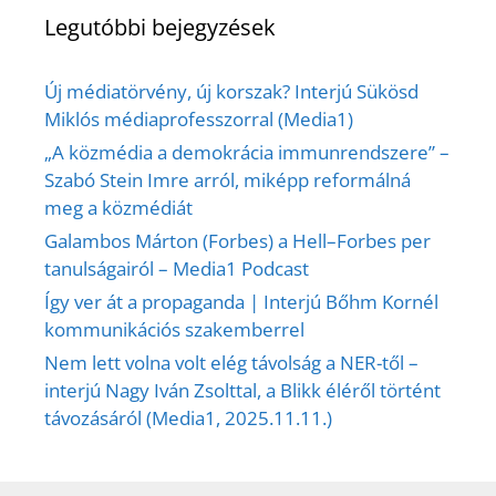
Legutóbbi bejegyzések
Új médiatörvény, új korszak? Interjú Sükösd
Miklós médiaprofesszorral (Media1)
„A közmédia a demokrácia immunrendszere” –
Szabó Stein Imre arról, miképp reformálná
meg a közmédiát
Galambos Márton (Forbes) a Hell–Forbes per
tanulságairól – Media1 Podcast
Így ver át a propaganda | Interjú Bőhm Kornél
kommunikációs szakemberrel
Nem lett volna volt elég távolság a NER-től –
interjú Nagy Iván Zsolttal, a Blikk éléről történt
távozásáról (Media1, 2025.11.11.)