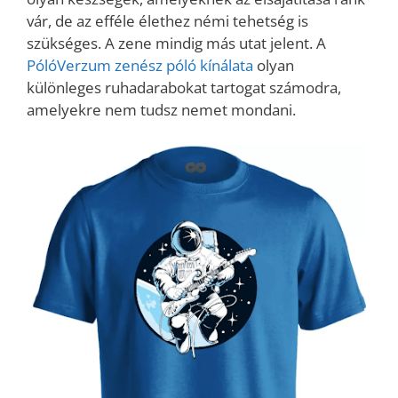
vár, de az efféle élethez némi tehetség is
szükséges. A zene mindig más utat jelent. A
PólóVerzum zenész póló kínálata
olyan
különleges ruhadarabokat tartogat számodra,
amelyekre nem tudsz nemet mondani.