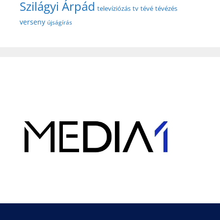
Szilágyi Árpád
televíziózás
tv
tévé
tévézés
verseny
újságírás
Hirdetés