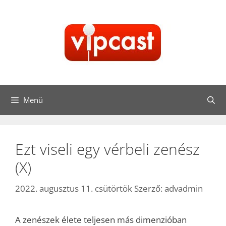
Kilépés
a
tartalomba
Menü
Ezt viseli egy vérbeli zenész
(X)
2022. augusztus 11. csütörtök
Szerző:
advadmin
A zenészek élete teljesen más dimenzióban