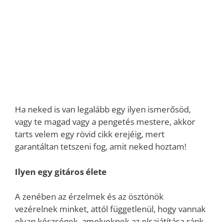
Ha neked is van legalább egy ilyen ismerősöd,
vagy te magad vagy a pengetés mestere, akkor
tarts velem egy rövid cikk erejéig, mert
garantáltan tetszeni fog, amit neked hoztam!
Ilyen egy gitáros élete
A zenében az érzelmek és az ösztönök
vezérelnek minket, attól függetlenül, hogy vannak
olyan készségek, amelyeknek az elsajátítása ránk