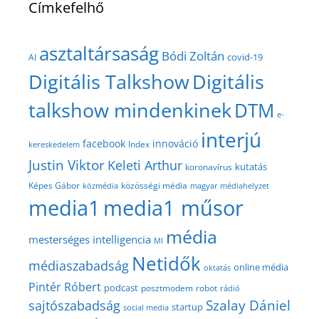
Címkefelhő
asztaltársaság
Bódi Zoltán
covid-19
AI
Digitális Talkshow
Digitális
talkshow mindenkinek
DTM
e-
interjú
facebook
innováció
Index
kereskedelem
Justin Viktor
Keleti Arthur
kutatás
koronavírus
közösségi média
Képes Gábor
közmédia
magyar médiahelyzet
media1
media1 műsor
média
mesterséges intelligencia
MI
Netidők
médiaszabadság
online média
oktatás
Pintér Róbert
podcast
posztmodem
robot
rádió
Szalay Dániel
sajtószabadság
startup
social media