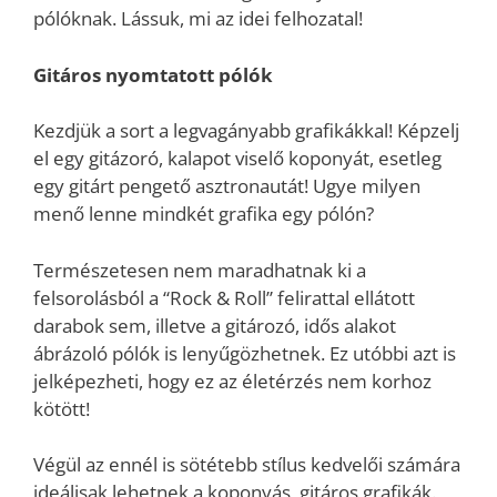
pólóknak. Lássuk, mi az idei felhozatal!
Gitáros nyomtatott pólók
Kezdjük a sort a legvagányabb grafikákkal! Képzelj
el egy gitázoró, kalapot viselő koponyát, esetleg
egy gitárt pengető asztronautát! Ugye milyen
menő lenne mindkét grafika egy pólón?
Természetesen nem maradhatnak ki a
felsorolásból a “Rock & Roll” felirattal ellátott
darabok sem, illetve a gitározó, idős alakot
ábrázoló pólók is lenyűgözhetnek. Ez utóbbi azt is
jelképezheti, hogy ez az életérzés nem korhoz
kötött!
Végül az ennél is sötétebb stílus kedvelői számára
ideálisak lehetnek a koponyás, gitáros grafikák.