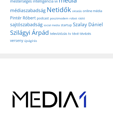
média
mesterséges intelligencia
MI
Netidők
médiaszabadság
online média
oktatás
Pintér Róbert
podcast
posztmodem
robot
rádió
Szalay Dániel
sajtószabadság
startup
social media
Szilágyi Árpád
televíziózás
tv
tévé
tévézés
verseny
újságírás