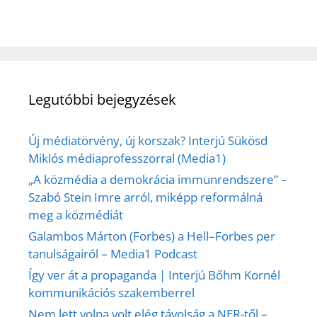
Legutóbbi bejegyzések
Új médiatörvény, új korszak? Interjú Sükösd
Miklós médiaprofesszorral (Media1)
„A közmédia a demokrácia immunrendszere” –
Szabó Stein Imre arról, miképp reformálná
meg a közmédiát
Galambos Márton (Forbes) a Hell–Forbes per
tanulságairól – Media1 Podcast
Így ver át a propaganda | Interjú Bőhm Kornél
kommunikációs szakemberrel
Nem lett volna volt elég távolság a NER-től –