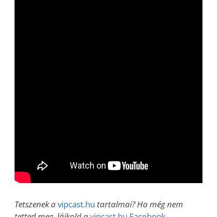
Tetszenek a
vipcast.hu
tartalmai? Ha még nem
tetted meg, lájkold a
vipcast.hu Facebook-