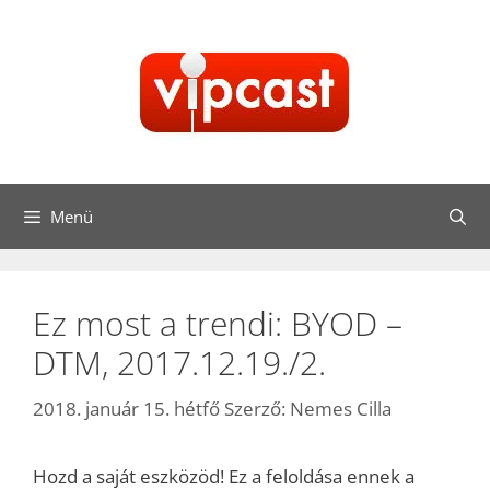
Kilépés
a
tartalomba
Menü
Ez most a trendi: BYOD –
DTM, 2017.12.19./2.
2018. január 15. hétfő
Szerző:
Nemes Cilla
Hozd a saját eszközöd! Ez a feloldása ennek a