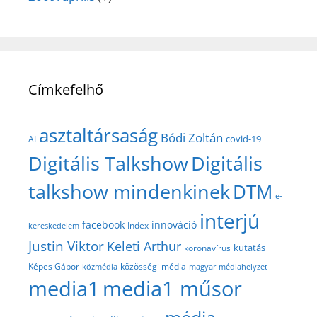
Címkefelhő
asztaltársaság
Bódi Zoltán
covid-19
AI
Digitális Talkshow
Digitális
talkshow mindenkinek
DTM
e-
interjú
facebook
innováció
Index
kereskedelem
Justin Viktor
Keleti Arthur
kutatás
koronavírus
közösségi média
Képes Gábor
közmédia
magyar médiahelyzet
media1
media1 műsor