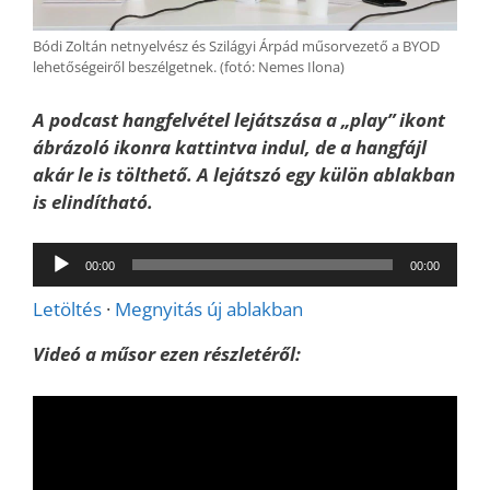
Bódi Zoltán netnyelvész és Szilágyi Árpád műsorvezető a BYOD
lehetőségeiről beszélgetnek. (fotó: Nemes Ilona)
A podcast hangfelvétel lejátszása a „play” ikont
ábrázoló ikonra kattintva indul, de a hangfájl
akár le is tölthető. A lejátszó egy külön ablakban
is elindítható.
Audió
00:00
00:00
lejátszó
Letöltés
·
Megnyitás új ablakban
Videó a műsor ezen részletéről: