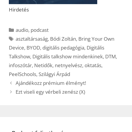
Hirdetés
Kategória
audio
,
podcast
Címkék
asztaltársaság
,
Bódi Zoltán
,
Bring Your Own
Device
,
BYOD
,
digitális pedagógia
,
Digitális
Talkshow
,
Digitális talkshow mindenkinek
,
DTM
,
infoszótár
,
Netidők
,
netnyelvész
,
oktatás
,
PeelSchools
,
Szilágyi Árpád
Ajándékozz prémium élményt!
Ezt viseli egy vérbeli zenész (X)