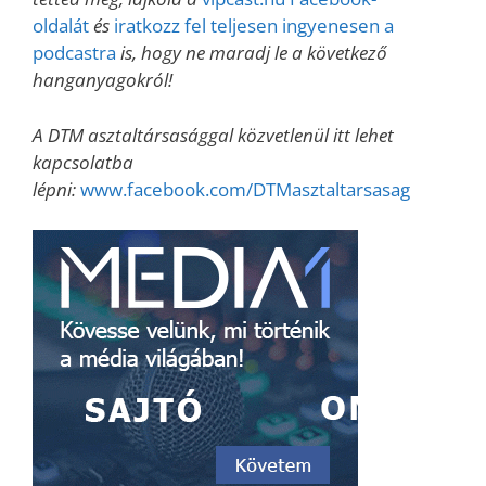
oldalát
és
iratkozz fel teljesen ingyenesen a
podcastra
is, hogy ne maradj le a következő
hanganyagokról!
A DTM asztaltársasággal közvetlenül itt lehet
kapcsolatba
lépni:
www.facebook.com/DTMasztaltarsasag