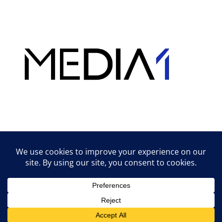
Hirdetés
Lifestyle tippek & trükkök
© 2026 vipcast.hu powered by Media1
• Készült
GeneratePress