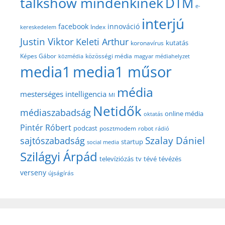
talkshow mindenkinek
DTM
e-
interjú
facebook
innováció
Index
kereskedelem
Justin Viktor
Keleti Arthur
kutatás
koronavírus
közösségi média
Képes Gábor
közmédia
magyar médiahelyzet
media1
media1 műsor
média
mesterséges intelligencia
MI
Netidők
médiaszabadság
online média
oktatás
Pintér Róbert
podcast
posztmodem
robot
rádió
Szalay Dániel
sajtószabadság
startup
social media
Szilágyi Árpád
televíziózás
tv
tévé
tévézés
verseny
újságírás