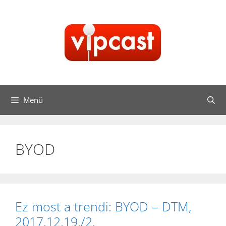
Kilépés
a
tartalomba
Menü
BYOD
Ez most a trendi: BYOD – DTM,
2017.12.19./2.