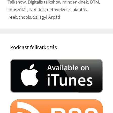
Talkshow
,
Digitális talkshow mindenkinek
,
DTM
,
infoszótár
,
Netidők
,
netnyelvész
,
oktatás
,
PeelSchools
,
Szilágyi Árpád
Podcast feliratkozás