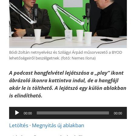
Bódi Zoltán netnyelvész és Szilágyi Árpád műsorvezető a BYOD
lehetőségeiről beszélgetnek. (fotó: Nemes Ilona)
A podcast hangfelvétel lejátszása a „play” ikont
ábrázoló ikonra kattintva indul, de a hangfájl
akár le is tölthető. A lejátszó egy külön ablakban
is elindítható.
Audió
00:00
00:00
lejátszó
Letöltés
·
Megnyitás új ablakban