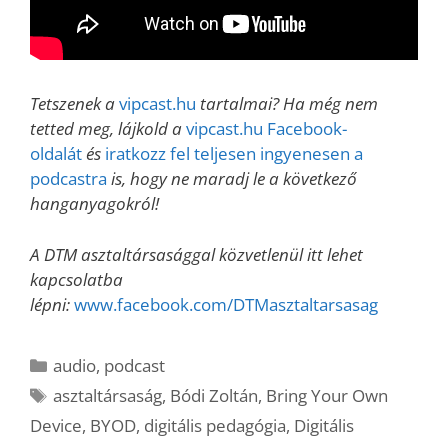
Tetszenek a
vipcast.hu
tartalmai? Ha még nem
tetted meg, lájkold a
vipcast.hu Facebook-
oldalát
és
iratkozz fel teljesen ingyenesen a
podcastra
is, hogy ne maradj le a következő
hanganyagokról!
A DTM asztaltársasággal közvetlenül itt lehet
kapcsolatba
lépni:
www.facebook.com/DTMasztaltarsasag
Kategória
audio
,
podcast
Címkék
asztaltársaság
,
Bódi Zoltán
,
Bring Your Own
Device
,
BYOD
,
digitális pedagógia
,
Digitális