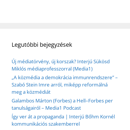
Legutóbbi bejegyzések
Új médiatörvény, új korszak? Interjú Sükösd
Miklós médiaprofesszorral (Media1)
„A közmédia a demokrácia immunrendszere” –
Szabó Stein Imre arról, miképp reformálná
meg a közmédiát
Galambos Márton (Forbes) a Hell–Forbes per
tanulságairól – Media1 Podcast
Így ver át a propaganda | Interjú Bőhm Kornél
kommunikációs szakemberrel