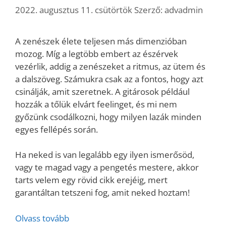
2022. augusztus 11. csütörtök
Szerző:
advadmin
A zenészek élete teljesen más dimenzióban
mozog. Míg a legtöbb embert az észérvek
vezérlik, addig a zenészeket a ritmus, az ütem és
a dalszöveg. Számukra csak az a fontos, hogy azt
csinálják, amit szeretnek. A gitárosok például
hozzák a tőlük elvárt feelinget, és mi nem
győzünk csodálkozni, hogy milyen lazák minden
egyes fellépés során.
Ha neked is van legalább egy ilyen ismerősöd,
vagy te magad vagy a pengetés mestere, akkor
tarts velem egy rövid cikk erejéig, mert
garantáltan tetszeni fog, amit neked hoztam!
Olvass tovább