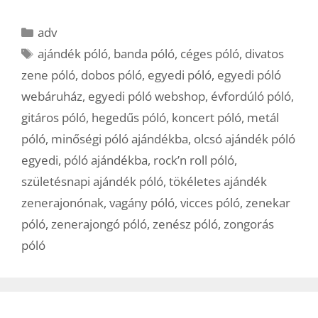
Kategória
adv
Címkék
ajándék póló
,
banda póló
,
céges póló
,
divatos
zene póló
,
dobos póló
,
egyedi póló
,
egyedi póló
webáruház
,
egyedi póló webshop
,
évfordúló póló
,
gitáros póló
,
hegedűs póló
,
koncert póló
,
metál
póló
,
minőségi póló ajándékba
,
olcsó ajándék póló
egyedi
,
póló ajándékba
,
rock’n roll póló
,
születésnapi ajándék póló
,
tökéletes ajándék
zenerajonónak
,
vagány póló
,
vicces póló
,
zenekar
póló
,
zenerajongó póló
,
zenész póló
,
zongorás
póló