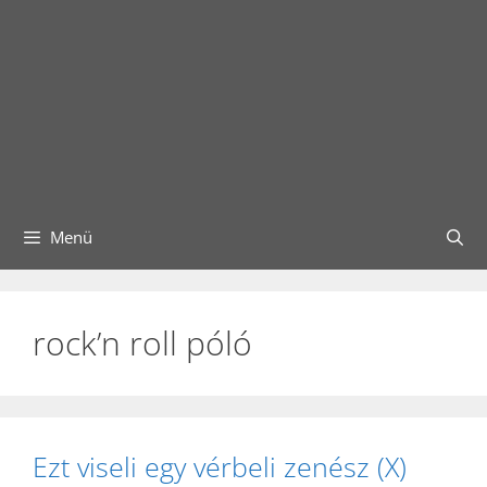
Menü
rock’n roll póló
Ezt viseli egy vérbeli zenész (X)