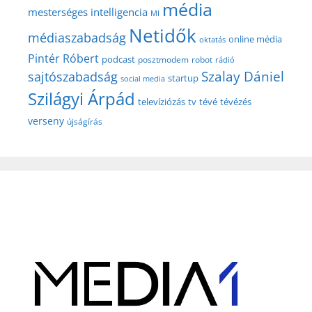
média
mesterséges intelligencia
MI
Netidők
médiaszabadság
online média
oktatás
Pintér Róbert
podcast
posztmodem
robot
rádió
Szalay Dániel
sajtószabadság
startup
social media
Szilágyi Árpád
televíziózás
tv
tévé
tévézés
verseny
újságírás