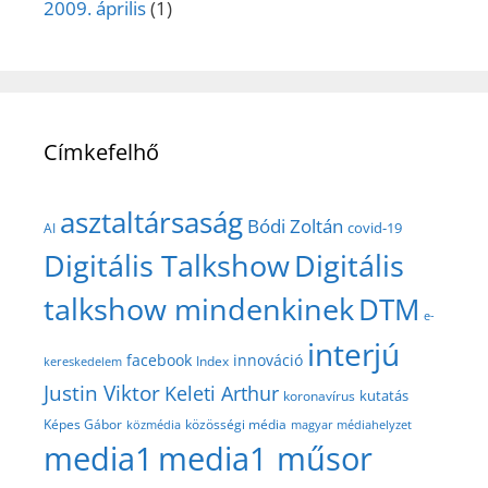
2009. április
(1)
Címkefelhő
asztaltársaság
Bódi Zoltán
covid-19
AI
Digitális Talkshow
Digitális
talkshow mindenkinek
DTM
e-
interjú
facebook
innováció
Index
kereskedelem
Justin Viktor
Keleti Arthur
kutatás
koronavírus
közösségi média
Képes Gábor
közmédia
magyar médiahelyzet
media1
media1 műsor