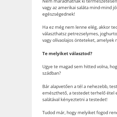
Nem maradhatnak ki természetesen a 
vagy az amerikai saláta mind-mind jó
egészségednek!
Ha ez még nem lenne elég, akkor tedd 
választhatsz petrezselymes, joghurto
vagy olívaolajos önteteket, amelyek
Te melyiket választod?
Ugye te magad sem hitted volna, hogy
szádban?
Bár alapvetően a tél a nehezebb, te
emészthető, a testedet terhelő étel
salátával kényeztetni a testedet!
Tudod már, hogy melyiket fogod rend