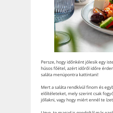
Persze, hogy időnként jólesik egy ist
húsos főétel, azért időről időre érd
saláta menüpontra kattintani!
Mert a saláta rendkívül finom és egyb
előítéleteket, mely szerint csak fog
jóllakni, vagy hogy miért ennél te íze
Ugye, te magad is gondoltál már ezek