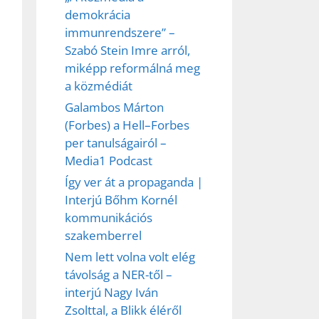
demokrácia
immunrendszere” –
Szabó Stein Imre arról,
miképp reformálná meg
a közmédiát
Galambos Márton
(Forbes) a Hell–Forbes
per tanulságairól –
Media1 Podcast
Így ver át a propaganda |
Interjú Bőhm Kornél
kommunikációs
szakemberrel
Nem lett volna volt elég
távolság a NER-től –
interjú Nagy Iván
Zsolttal, a Blikk éléről