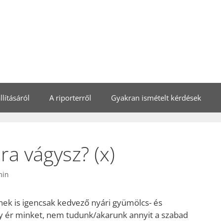
lításáról
A riporterről
Gyakran ismételt kérdések
ra vágysz? (x)
min
ek is igencsak kedvező nyári gyümölcs- és
 ér minket, nem tudunk/akarunk annyit a szabad