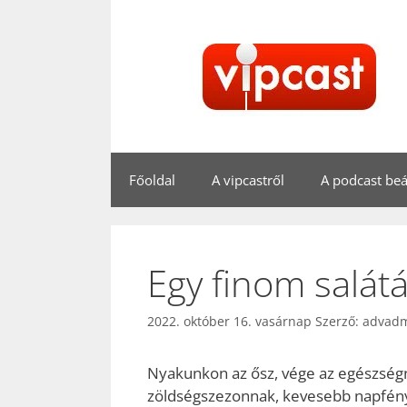
Kilépés
a
tartalomba
Főoldal
A vipcastről
A podcast beál
Egy finom salátá
2022. október 16. vasárnap
Szerző:
advad
Nyakunkon az ősz, vége az egészségn
zöldségszezonnak, kevesebb napfény