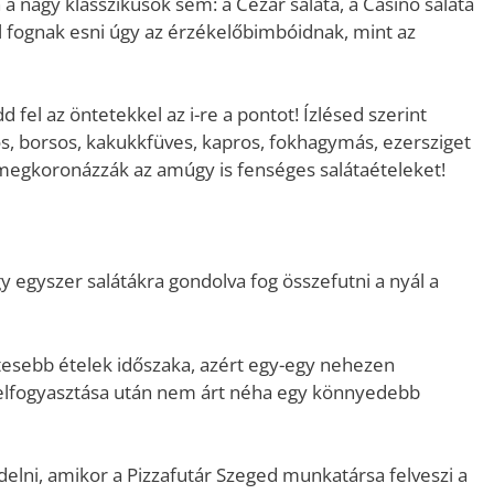
nagy klasszikusok sem: a Cézár saláta, a Casino saláta
l fognak esni úgy az érzékelőbimbóidnak, mint az
fel az öntetekkel az i-re a pontot! Ízlésed szerint
s, borsos, kakukkfüves, kapros, fokhagymás, ezersziget
 megkoronázzák az amúgy is fenséges salátaételeket!
 egyszer salátákra gondolva fog összefutni a nyál a
stesebb ételek időszaka, azért egy-egy nehezen
 elfogyasztása után nem árt néha egy könnyedebb
elni, amikor a Pizzafutár Szeged munkatársa felveszi a