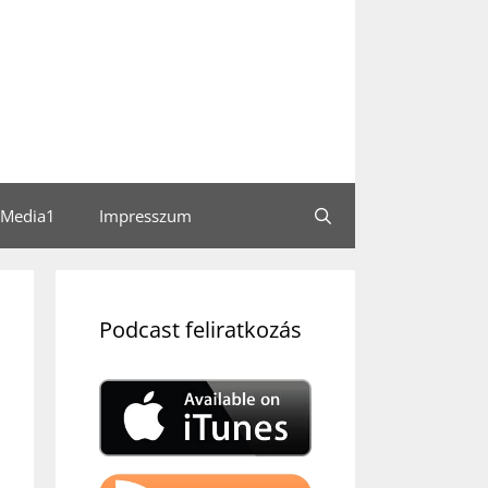
Media1
Impresszum
Podcast feliratkozás