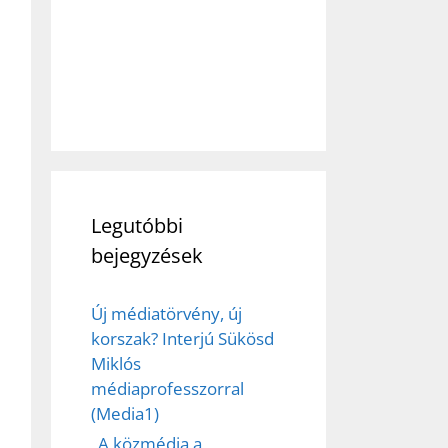
Legutóbbi
bejegyzések
Új médiatörvény, új
korszak? Interjú Sükösd
Miklós
médiaprofesszorral
(Media1)
„A közmédia a