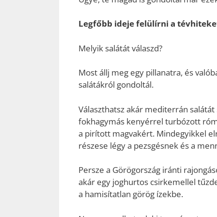
Legfőbb ideje felülírni a tévhiteke
Melyik salátát válaszd?
Most állj meg egy pillanatra, és való
salátákról gondoltál.
Választhatsz akár mediterrán salátát
fokhagymás kenyérrel turbózott római
a pirított magvakért. Mindegyikkel e
részese légy a pezsgésnek és a men
Persze a Görögország iránti rajongás
akár egy joghurtos csirkemellel tűzde
a hamisítatlan görög ízekbe.