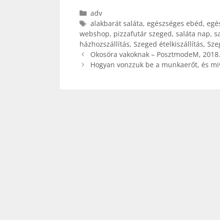
Kategória
adv
Címkék
alakbarát saláta
,
egészséges ebéd
,
egé
webshop
,
pizzafutár szeged
,
saláta nap
,
s
házhozszállítás
,
Szeged ételkiszállítás
,
Sze
Okosóra vakoknak – PosztmodeM, 2018.
Hogyan vonzzuk be a munkaerőt, és miv