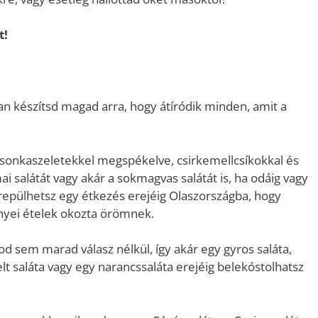
t!
ban készítsd magad arra, hogy átíródik minden, amit a
 sonkaszeletekkel megspékelve, csirkemellcsíkokkal és
 salátát vagy akár a sokmagvas salátát is, ha odáig vagy
lrepülhetsz egy étkezés erejéig Olaszországba, hogy
nyei ételek okozta örömnek.
od sem marad válasz nélkül, így akár egy gyros saláta,
lt saláta vagy egy narancssaláta erejéig belekóstolhatsz