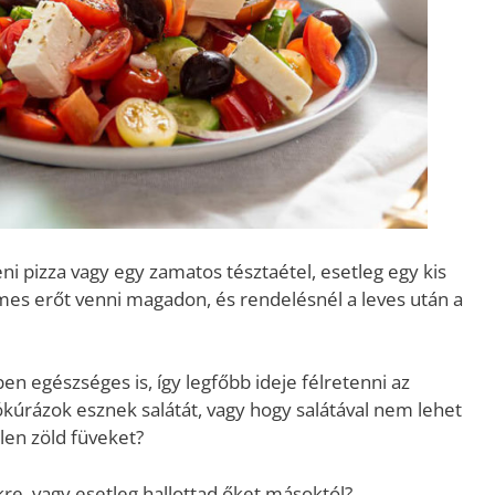
eni pizza vagy egy zamatos tésztaétel, esetleg egy kis
emes erőt venni magadon, és rendelésnél a leves után a
en egészséges is, így legfőbb ideje félretenni az
yókúrázok esznek salátát, vagy hogy salátával nem lehet
tlen zöld füveket?
re, vagy esetleg hallottad őket másoktól?