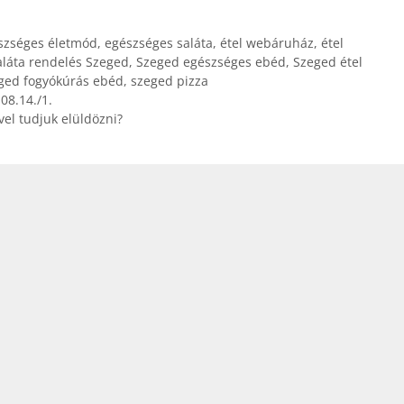
szséges életmód
,
egészséges saláta
,
étel webáruház
,
étel
aláta rendelés Szeged
,
Szeged egészséges ebéd
,
Szeged étel
ged fogyókúrás ebéd
,
szeged pizza
08.14./1.
el tudjuk elüldözni?