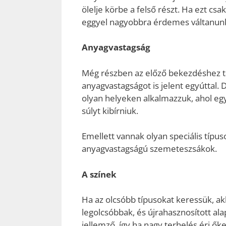
ölelje körbe a felső részt. Ha ezt cs
eggyel nagyobbra érdemes váltanunk.
Anyagvastagság
Még részben az előző bekezdéshez ta
anyagvastagságot is jelent egyúttal.
olyan helyeken alkalmazzuk, ahol eg
súlyt kibírniuk.
Emellett vannak olyan speciális típuso
anyagvastagságú szemeteszsákok.
A színek
Ha az olcsóbb típusokat keressük, ak
legolcsóbbak, és újrahasznosított ala
jellemző, így ha nagy terhelés éri ő