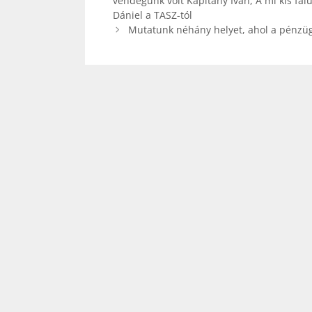
vendégünk volt Kapitány Iván, A mi kis fal
Dániel a TASZ-tól
Mutatunk néhány helyet, ahol a pénzüg