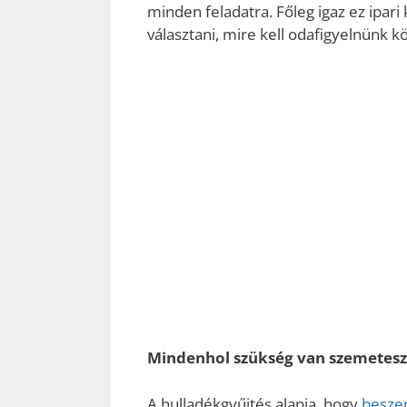
minden feladatra. Főleg igaz ez ipa
választani, mire kell odafigyelnünk k
Mindenhol szükség van szemetes
A hulladékgyűjtés alapja, hogy
besze