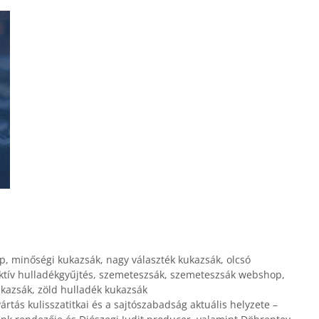
p
,
minőségi kukazsák
,
nagy választék kukazsák
,
olcsó
ktív hulladékgyűjtés
,
szemeteszsák
,
szemeteszsák webshop
,
ukazsák
,
zöld hulladék kukazsák
tás kulisszatitkai és a sajtószabadság aktuális helyzete –