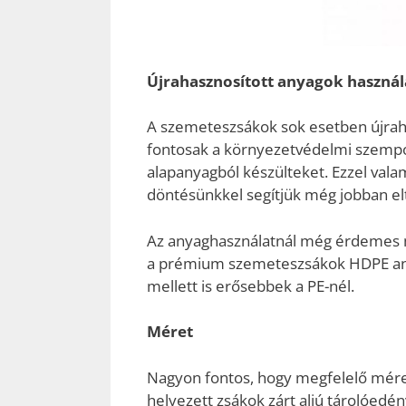
Újrahasznosított anyagok használ
A szemeteszsákok sok esetben újrah
fontosak a környezetvédelmi szempon
alapanyagból készülteket. Ezzel vala
döntésünkkel segítjük még jobban elte
Az anyaghasználatnál még érdemes 
a prémium szemeteszsákok HDPE any
mellett is erősebbek a PE-nél.
Méret
Nagyon fontos, hogy megfelelő mére
helyezett zsákok zárt aljú tárolóedény