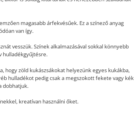
ellemzően magasabb árfekvésűek. Ez a színező anyag
ódóan van így.
znát vesszük. Színek alkalmazásával sokkal könnyebb
ív hulladékgyűjtésre.
a, hogy zöld kukászsákokat helyezünk egyes kukákba,
yéb hulladékot pedig csak a megszokott fekete vagy kék
a dobhatjuk.
nekkel, kreatívan használni őket.