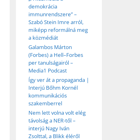
demokrácia
immunrendszere” –
Szabó Stein Imre arról,
miképp reformálná meg
a közmédiát
Galambos Márton
(Forbes) a Hell–Forbes
per tanulságairól –
Media1 Podcast
Így ver át a propaganda |
Interjú Bőhm Kornél
kommunikációs
szakemberrel
Nem lett volna volt elég
távolság a NER-től –
interjú Nagy Iván
Zsolttal, a Blikk éléről