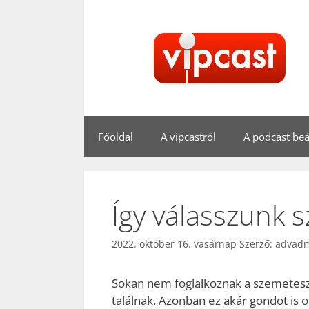
Kilépés
a
tartalomba
Főoldal
A vipcastről
A podcast beál
Így válasszunk 
2022. október 16. vasárnap
Szerző:
advad
Sokan nem foglalkoznak a szemeteszsák
találnak. Azonban ez akár gondot is