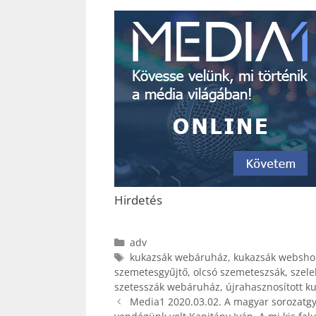
Hirdetés
Kategória
adv
Címkék
kukazsák webáruház
,
kukazsák websho
szemetesgyűjtő
,
olcsó szemeteszsák
,
szele
szetesszák webáruház
,
újrahasznosított k
Media1 2020.03.02. A magyar sorozatgyár