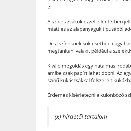
el.
A színes zsákok ezzel ellentétben j
miatt és az alapanyaguk típusából ad
De a színeknek sok esetben nagy has
megtanítani valakit például a szelekt
Kiváló megoldás egy hatalmas irodáb
amibe csak papírt lehet dobni. Az eg
színű kukászsákkal felszerelt kukákb
Érdemes kísérletezni a különböző szí
(x) hirdetői tartalom