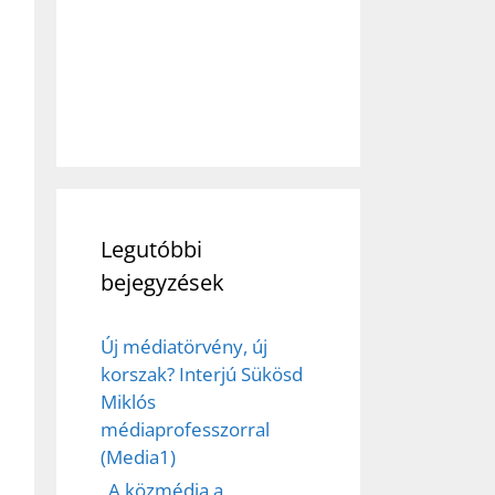
Legutóbbi
bejegyzések
Új médiatörvény, új
korszak? Interjú Sükösd
Miklós
médiaprofesszorral
(Media1)
„A közmédia a