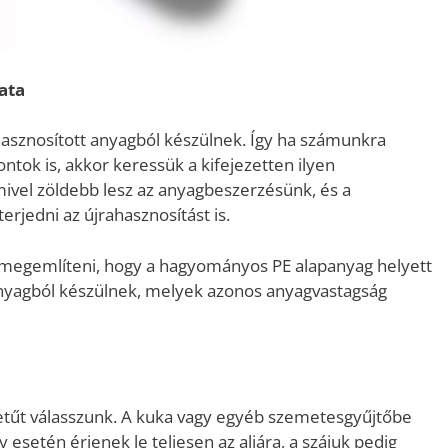
ata
asznosított anyagból készülnek. Így ha számunkra
tok is, akkor keressük a kifejezetten ilyen
mivel zöldebb lesz az anyagbeszerzésünk, és a
rjedni az újrahasznosítást is.
megemlíteni, hogy a hagyományos PE alapanyag helyett
agból készülnek, melyek azonos anyagvastagság
tűt válasszunk. A kuka vagy egyéb szemetesgyűjtőbe
 esetén érjenek le teljesen az aljára, a szájuk pedig