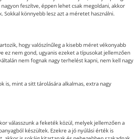
ak nagyon feszítve, éppen lehet csak megoldani, akkor
 Sokkal könnyebb lesz azt a méretet használni.
rtozik, hogy valószínűleg a kisebb méret vékonyabb
 De ez nem gond, ugyanis ezeket a típusokat jellemzően
yáltalán nem fognak nagy terhelést kapni, nem kell nagy
k is, mint a sitt tárolására alkalmas, extra nagy
kor válasszunk a feketék közül, melyek jellemzően a
panyagból készültek. Ezekre a jó nyúlási érték is
ket, akkor is sokáig kitartanak és nehezebben szakadnak