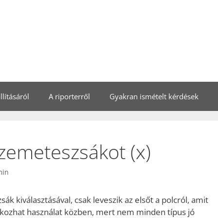
lításáról
A riporterről
Gyakran ismételt kérdések
szemeteszsákot (x)
min
 kiválasztásával, csak leveszik az elsőt a polcról, amit
 okozhat használat közben, mert nem minden típus jó