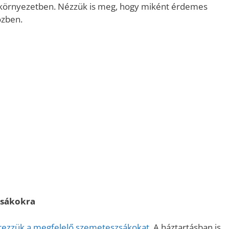
ri környezetben. Nézzük is meg, hogy miként érdemes
özben.
zsákokra
rezzük a megfelelő szemeteszsákokat
. A háztartásban is