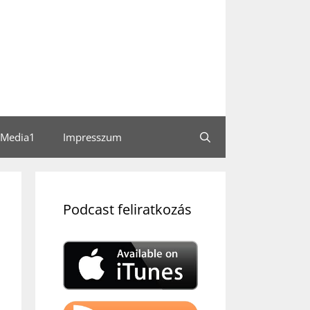
Media1
Impresszum
Podcast feliratkozás