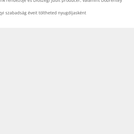
unk rendezője és Diószegi Judit producer, valamint Döbrentey
yi szabadság éveit töltheted nyugdíjasként