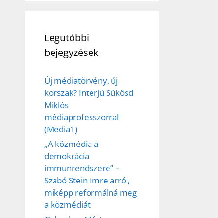
Legutóbbi
bejegyzések
Új médiatörvény, új
korszak? Interjú Sükösd
Miklós
médiaprofesszorral
(Media1)
„A közmédia a
demokrácia
immunrendszere” –
Szabó Stein Imre arról,
miképp reformálná meg
a közmédiát