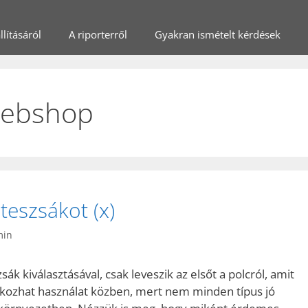
lításáról
A riporterről
Gyakran ismételt kérdések
webshop
teszsákot (x)
min
 kiválasztásával, csak leveszik az elsőt a polcról, amit
 okozhat használat közben, mert nem minden típus jó