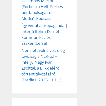
Galambos Márton
(Forbes) a Hell–Forbes
per tanulságairól –
Media1 Podcast
Így ver át a propaganda |
Interjú Bőhm Kornél
kommunikációs
szakemberrel
Nem lett volna volt elég
távolság a NER-től –
interjú Nagy Iván
Zsolttal, a Blikk éléről
történt távozásáról
(Media1, 2025.11.11.)