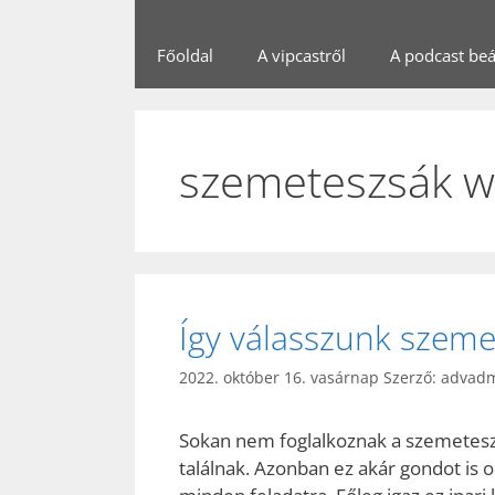
Főoldal
A vipcastről
A podcast beál
szemeteszsák 
Így válasszunk szeme
2022. október 16. vasárnap
Szerző:
advad
Sokan nem foglalkoznak a szemeteszsák
találnak. Azonban ez akár gondot is