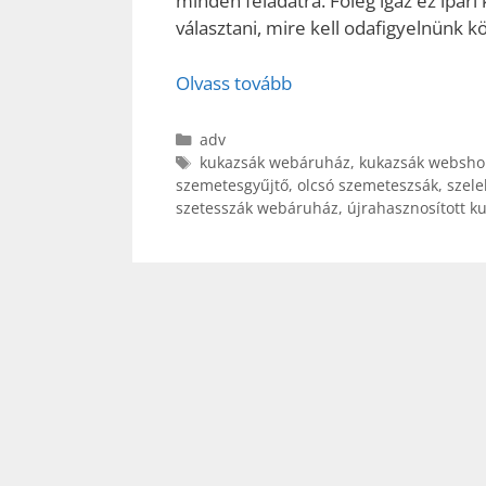
minden feladatra. Főleg igaz ez ipa
választani, mire kell odafigyelnünk k
Olvass tovább
Kategória
adv
Címkék
kukazsák webáruház
,
kukazsák websho
szemetesgyűjtő
,
olcsó szemeteszsák
,
szele
szetesszák webáruház
,
újrahasznosított k