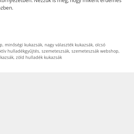
ri környezetben. Nézzük is meg, hogy miként érdemes
özben.
p
,
minőségi kukazsák
,
nagy választék kukazsák
,
olcsó
ktív hulladékgyűjtés
,
szemeteszsák
,
szemeteszsák webshop
,
ukazsák
,
zöld hulladék kukazsák