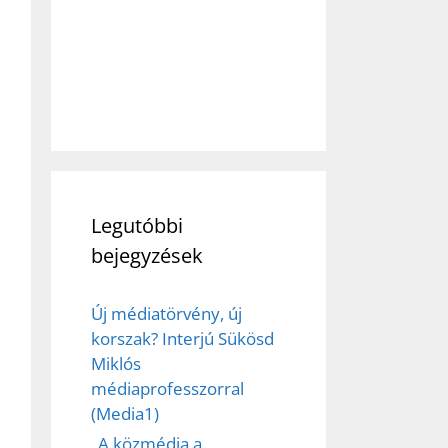
Legutóbbi
bejegyzések
Új médiatörvény, új
korszak? Interjú Sükösd
Miklós
médiaprofesszorral
(Media1)
„A közmédia a