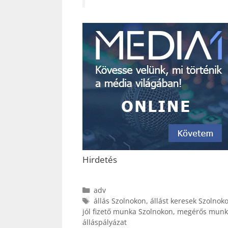
Hirdetés
Kategória
adv
Címkék
állás Szolnokon
,
állást keresek Szolnok
jól fizető munka Szolnokon
,
megérős munk
álláspályázat