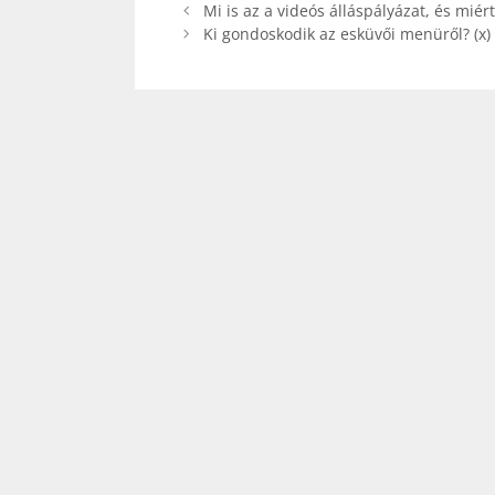
Mi is az a videós álláspályázat, és miért 
Ki gondoskodik az esküvői menüről? (x)