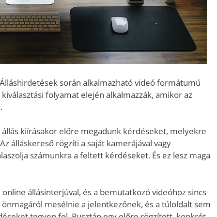
. Álláshirdetések során alkalmazható videó formátumú
kiválasztási folyamat elején alkalmazzák, amikor az
.
z állás kiírásakor előre megadunk kérdéseket, melyekre
. Az álláskereső rögzíti a saját kamerájával vagy
laszolja számunkra a feltett kérdéseket. És ez lesz maga
online állásinterjúval, és a bemutatkozó videóhoz sincs
ll önmagáról mesélnie a jelentkezőnek, és a túloldalt sem
éseket tegyen fel. Pusztán egy előre rögzített, konkrét