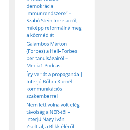
demokrácia
immunrendszere” –
Szabó Stein Imre arról,
miképp reformálná meg
a közmédiát
Galambos Márton
(Forbes) a Hell–Forbes
per tanulságairól –
Media1 Podcast
Így ver át a propaganda |
Interjú Bőhm Kornél
kommunikációs
szakemberrel
Nem lett volna volt elég
távolság a NER-től –
interjú Nagy Iván
Zsolttal, a Blikk éléről