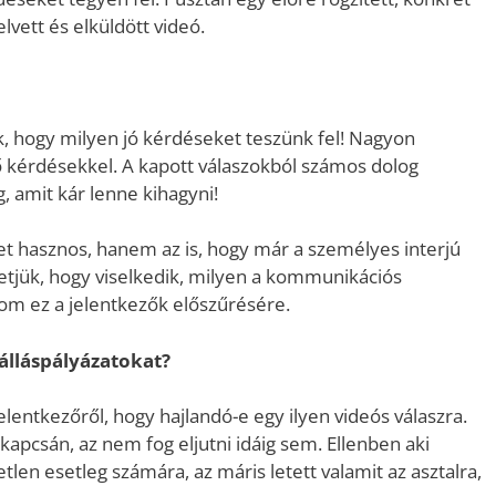
lvett és elküldött videó.
k, hogy milyen jó kérdéseket teszünk fel! Nagyon
ő kérdésekkel. A kapott válaszokból számos dolog
g, amit kár lenne kihagyni!
t hasznos, hanem az is, hogy már a személyes interjú
hetjük, hogy viselkedik, milyen a kommunikációs
lom ez a jelentkezők előszűrésére.
álláspályázatokat?
lentkezőről, hogy hajlandó-e egy ilyen videós válaszra.
 kapcsán, az nem fog eljutni idáig sem. Ellenben aki
len esetleg számára, az máris letett valamit az asztalra,