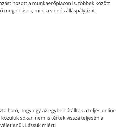
zást hozott a munkaerőpiacon is, többek között
ítő megoldások, mint a videós álláspályázat.
alható, hogy egy az egyben átálltak a teljes online
 közülük sokan nem is tértek vissza teljesen a
letlenül. Lássuk miért!