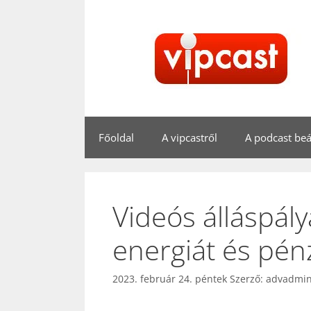
Kilépés
a
tartalomba
Főoldal
A vipcastről
A podcast beál
Videós álláspály
energiát és pénz
2023. február 24. péntek
Szerző:
advadmi