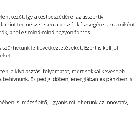
elentkezőt, így a testbeszédére, az asszertív
Valamint természetesen a beszédkészségére, arra miként
ök, ahol ez mind-mind nagyon fontos.
 szűrhetünk le következtetéseket. Ezért is kell jól
eket.
díteni a kiválasztási folyamatot, mert sokkal kevesebb
a behívnunk. Ez pedig időben, energiában és pénzben is
ben is imázsépítő, ugyanis mi lehetünk az innovatív,