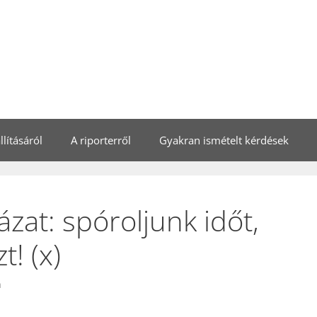
lításáról
A riporterről
Gyakran ismételt kérdések
ázat: spóroljunk időt,
t! (x)
n