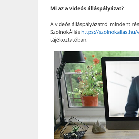
Mi az a videós álláspályázat?
A videós álláspályázatról mindent r
SzolnokÁllás
https://szolnokallas.hu/
tájékoztatóban.