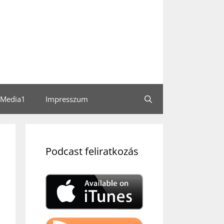
Media1
Impresszum
Podcast feliratkozás