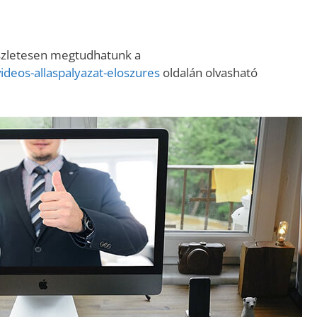
észletesen megtudhatunk a
videos-allaspalyazat-eloszures
oldalán olvasható