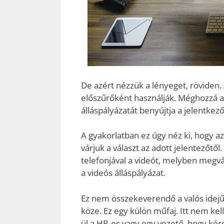
De azért nézzük a lényeget, röviden
előszűrőként használják. Méghozzá a 
álláspályázatát benyújtja a jelentkező
A gyakorlatban ez úgy néz ki, hogy a
várjuk a választ az adott jelentezőtől
telefonjával a videót, melyben megvá
a videós álláspályázat.
Ez nem összekeverendő a valós idejű 
köze. Ez egy külön műfaj. Itt nem ke
ül a HR-es vagy egy vezető, hogy kérd