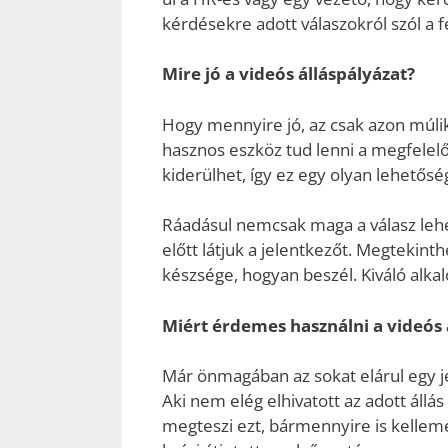
kérdésekre adott válaszokról szól a fe
Mire jó a videós álláspályázat?
Hogy mennyire jó, az csak azon múli
hasznos eszköz tud lenni a megfelel
kiderülhet, így ez egy olyan lehetősé
Ráadásul nemcsak maga a válasz lehe
előtt látjuk a jelentkezőt. Megtekint
készsége, hogyan beszél. Kiváló alka
Miért érdemes használni a videós 
Már önmagában az sokat elárul egy je
Aki nem elég elhivatott az adott állás
megteszi ezt, bármennyire is kellemet