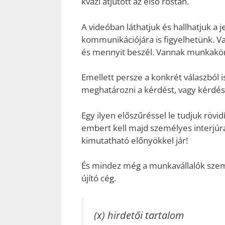
kvázi átjutott az első rostán.
A videóban láthatjuk és hallhatjuk a j
kommunikációjára is figyelhetünk. 
és mennyit beszél. Vannak munkakör
Emellett persze a konkrét válaszból is
meghatározni a kérdést, vagy kérdés
Egy ilyen előszűréssel le tudjuk rövi
embert kell majd személyes interjúr
kimutatható előnyökkel jár!
És mindez még a munkavállalók szemé
újító cég.
(x) hirdetői tartalom