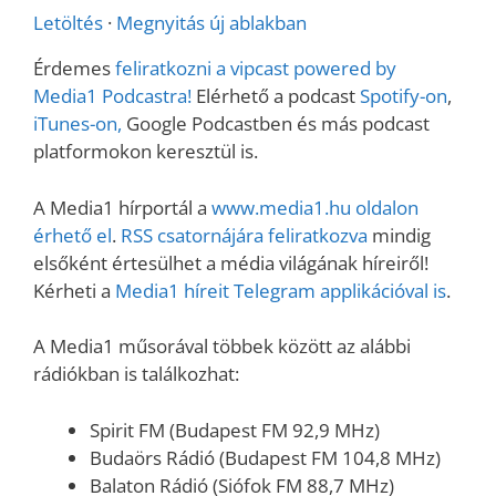
Letöltés
·
Megnyitás új ablakban
Érdemes
feliratkozni a vipcast powered by
Media1 Podcastra!
Elérhető a podcast
Spotify-on
,
iTunes-on,
Google Podcastben és más podcast
platformokon keresztül is.
A Media1 hírportál a
www.media1.hu oldalon
érhető el
.
RSS csatornájára feliratkozva
mindig
elsőként értesülhet a média világának híreiről!
Kérheti a
Media1 híreit Telegram applikációval is
.
A Media1 műsorával többek között az alábbi
rádiókban is találkozhat:
Spirit FM (Budapest FM 92,9 MHz)
Budaörs Rádió (Budapest FM 104,8 MHz)
Balaton Rádió (Siófok FM 88,7 MHz)