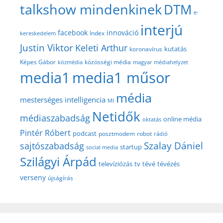
talkshow mindenkinek
DTM
e-
interjú
facebook
innováció
Index
kereskedelem
Justin Viktor
Keleti Arthur
kutatás
koronavírus
közösségi média
Képes Gábor
közmédia
magyar médiahelyzet
media1
media1 műsor
média
mesterséges intelligencia
MI
Netidők
médiaszabadság
online média
oktatás
Pintér Róbert
podcast
posztmodem
robot
rádió
Szalay Dániel
sajtószabadság
startup
social media
Szilágyi Árpád
televíziózás
tv
tévé
tévézés
verseny
újságírás