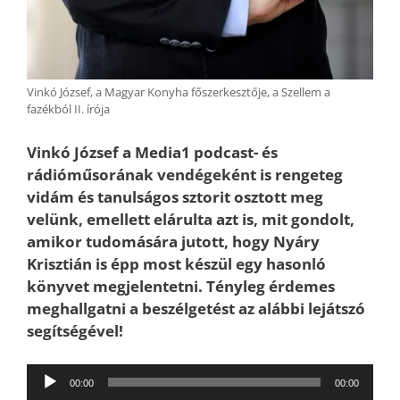
Vinkó József, a Magyar Konyha főszerkesztője, a Szellem a
fazékból II. írója
Vinkó József a Media1 podcast- és
rádióműsorának vendégeként is rengeteg
vidám és tanulságos sztorit osztott meg
velünk, emellett elárulta azt is, mit gondolt,
amikor tudomására jutott, hogy Nyáry
Krisztián is épp most készül egy hasonló
könyvet megjelentetni. Tényleg érdemes
meghallgatni a beszélgetést az alábbi lejátszó
segítségével!
Audió
00:00
00:00
lejátszó