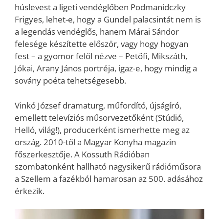
húslevest a ligeti vendéglőben Podmanidczky
Frigyes, lehet-e, hogy a Gundel palacsintát nem is
a legendás vendéglős, hanem Márai Sándor
felesége készítette először, vagy hogy hogyan
fest – a gyomor felől nézve – Petőfi, Mikszáth,
Jókai, Arany János portréja, igaz-e, hogy mindig a
sovány poéta tehetségesebb.
Vinkó József dramaturg, műfordító, újságíró,
emellett televíziós műsorvezetőként (Stúdió,
Helló, világ!), producerként ismerhette meg az
ország. 2010-től a Magyar Konyha magazin
főszerkesztője. A Kossuth Rádióban
szombatonként hallható nagysikerű rádióműsora
a Szellem a fazékból hamarosan az 500. adásához
érkezik.