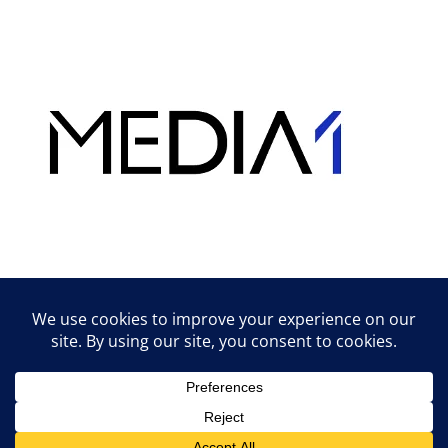
Hirdetés
Lifestyle tippek & trükkök
© 2026 vipcast.hu powered by Media1
• Készült