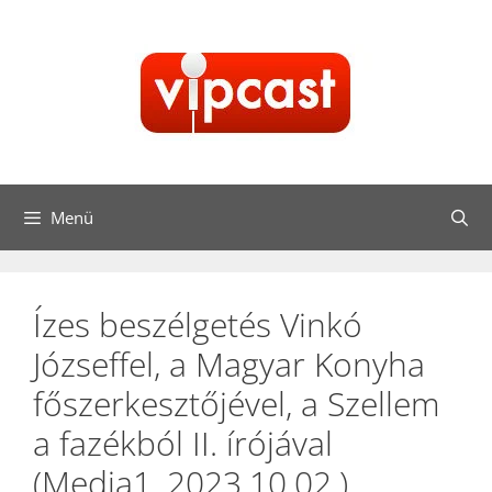
Kilépés
a
tartalomba
Menü
Ízes beszélgetés Vinkó
Józseffel, a Magyar Konyha
főszerkesztőjével, a Szellem
a fazékból II. írójával
(Media1, 2023.10.02.)