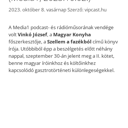
2023. október 8. vasárnap
Szerző:
vipcast.hu
A Media1 podcast- és rádióműsorának vendége
volt
Vinkó József
, a
Magyar Konyha
főszerkesztője, a
Szellem a fazékból
című könyv
írója. Utóbbiból épp a beszélgetés előtt néhány
nappal, szeptember 30-án jelent meg a II. kötet,
benne magyar íróinkhoz és költőinkhez
kapcsolódó gasztrotörténeti különlegeségekkel.