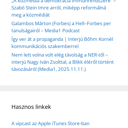
„A közmédia a demokrácia immunrendszere” –
Szabó Stein Imre arról, miképp reformálná
meg a közmédiát
Galambos Márton (Forbes) a Hell–Forbes per
tanulságairól – Media1 Podcast
Így ver át a propaganda | Interjú Bőhm Kornél
kommunikációs szakemberrel
Nem lett volna volt elég távolság a NER-től –
interjú Nagy Iván Zsolttal, a Blikk éléről történt
távozásáról (Media1, 2025.11.11.)
Hasznos linkek
A vipcast az Apple iTunes Store-ban