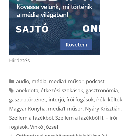
Hirdetés
Kategória
audio
,
média
,
media1 műsor
,
podcast
Címkék
anekdota
,
étkezési szokások
,
gasztronómia
,
gasztrotörténet
,
interjú
,
írói fogások
,
írók
,
költők
,
Magyar Konyha
,
media1 műsor
,
Nyáry Krisztián
,
Szellem a fazékból
,
Szellem a fazékból II. – írói
fogások
,
Vinkó József
Otthoni wellnessközpont kialakítása (x)