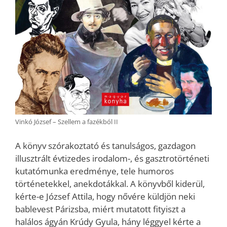
Vinkó József – Szellem a fazékból II
A könyv szórakoztató és tanulságos, gazdagon
illusztrált évtizedes irodalom-, és gasztrotörténeti
kutatómunka eredménye, tele humoros
történetekkel, anekdotákkal. A könyvből kiderül,
kérte-e József Attila, hogy nővére küldjön neki
bablevest Párizsba, miért mutatott fityiszt a
halálos ágyán Krúdy Gyula, hány léggyel kérte a