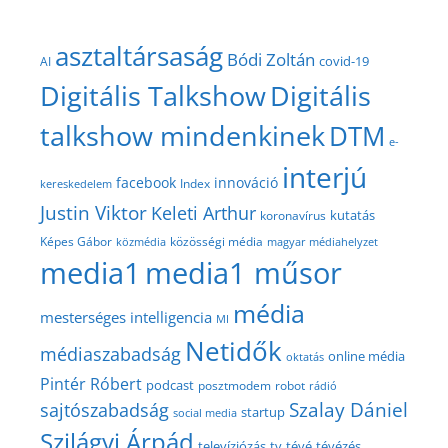
asztaltársaság
Bódi Zoltán
covid-19
AI
Digitális Talkshow
Digitális
talkshow mindenkinek
DTM
e-
interjú
facebook
innováció
Index
kereskedelem
Justin Viktor
Keleti Arthur
kutatás
koronavírus
közösségi média
Képes Gábor
közmédia
magyar médiahelyzet
media1
media1 műsor
média
mesterséges intelligencia
MI
Netidők
médiaszabadság
online média
oktatás
Pintér Róbert
podcast
posztmodem
robot
rádió
Szalay Dániel
sajtószabadság
startup
social media
Szilágyi Árpád
televíziózás
tv
tévé
tévézés