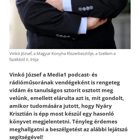
Vinkó József, a Magyar Konyha főszerkesztője, a Szellem a
fazékból II. írója
Vinkó József a Media1 podcast- és
rádióműsorának vendégeként is rengeteg
vidám és tanulságos sztorit osztott meg
velünk, emellett elárulta azt is, mit gondolt,
amikor tudomására jutott, hogy Nyáry
Krisztián is épp most készül egy hasonló
könyvet megjelentetni. Tényleg érdemes
meghallgatni a beszélgetést az alábbi lejátszó
segítségével!