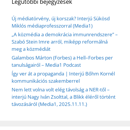
Legutóbbi bejegyzések
Új médiatörvény, új korszak? Interjú Sükösd
Miklós médiaprofesszorral (Media1)
„A közmédia a demokrácia immunrendszere” –
Szabó Stein Imre arról, miképp reformálná
meg a közmédiát
Galambos Márton (Forbes) a Hell–Forbes per
tanulságairól – Media1 Podcast
Így ver át a propaganda | Interjú Bőhm Kornél
kommunikációs szakemberrel
Nem lett volna volt elég távolság a NER-től –
interjú Nagy Iván Zsolttal, a Blikk éléről történt
távozásáról (Media1, 2025.11.11.)