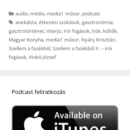
Kategória
audio
,
média
,
media1 műsor
,
podcast
Címkék
anekdota
,
étkezési szokások
,
gasztronómia
,
gasztrotörténet
,
interjú
,
írói fogások
,
írók
,
költők
,
Magyar Konyha
,
media1 műsor
,
Nyáry Krisztián
,
Szellem a fazékból
,
Szellem a fazékból II. – írói
fogások
,
Vinkó József
Podcast feliratkozás