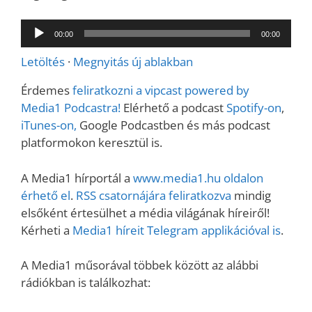
Audió
00:00
00:00
lejátszó
Letöltés
·
Megnyitás új ablakban
Érdemes
feliratkozni a vipcast powered by
Media1 Podcastra!
Elérhető a podcast
Spotify-on
,
iTunes-on,
Google Podcastben és más podcast
platformokon keresztül is.
A Media1 hírportál a
www.media1.hu oldalon
érhető el
.
RSS csatornájára feliratkozva
mindig
elsőként értesülhet a média világának híreiről!
Kérheti a
Media1 híreit Telegram applikációval is
.
A Media1 műsorával többek között az alábbi
rádiókban is találkozhat: