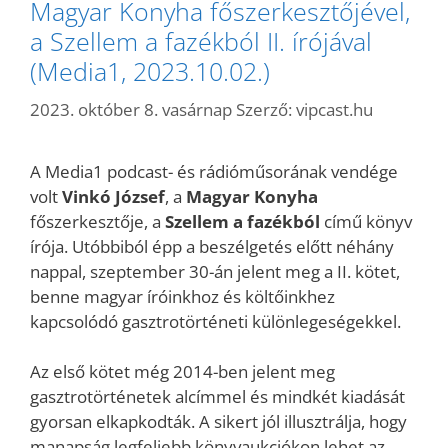
Magyar Konyha főszerkesztőjével,
a Szellem a fazékból II. írójával
(Media1, 2023.10.02.)
2023. október 8. vasárnap
Szerző:
vipcast.hu
A Media1 podcast- és rádióműsorának vendége
volt
Vinkó József
, a
Magyar Konyha
főszerkesztője, a
Szellem a fazékból
című könyv
írója. Utóbbiból épp a beszélgetés előtt néhány
nappal, szeptember 30-án jelent meg a II. kötet,
benne magyar íróinkhoz és költőinkhez
kapcsolódó gasztrotörténeti különlegeségekkel.
Az első kötet még 2014-ben jelent meg
gasztrotörténetek alcímmel és mindkét kiadását
gyorsan elkapkodták. A sikert jól illusztrálja, hogy
manapság legfeljebb könyvaukciókon lehet az