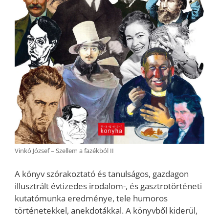
Vinkó József – Szellem a fazékból II
A könyv szórakoztató és tanulságos, gazdagon
illusztrált évtizedes irodalom-, és gasztrotörténeti
kutatómunka eredménye, tele humoros
történetekkel, anekdotákkal. A könyvből kiderül,