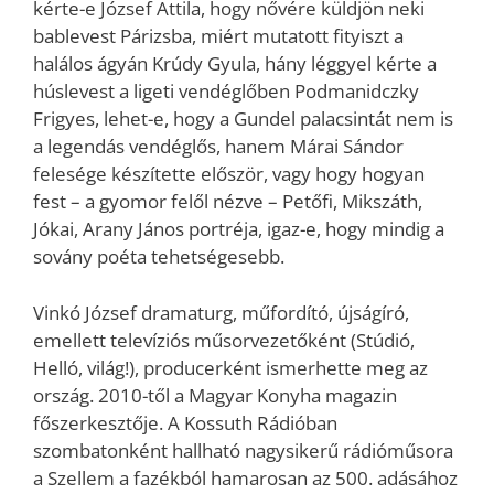
kérte-e József Attila, hogy nővére küldjön neki
bablevest Párizsba, miért mutatott fityiszt a
halálos ágyán Krúdy Gyula, hány léggyel kérte a
húslevest a ligeti vendéglőben Podmanidczky
Frigyes, lehet-e, hogy a Gundel palacsintát nem is
a legendás vendéglős, hanem Márai Sándor
felesége készítette először, vagy hogy hogyan
fest – a gyomor felől nézve – Petőfi, Mikszáth,
Jókai, Arany János portréja, igaz-e, hogy mindig a
sovány poéta tehetségesebb.
Vinkó József dramaturg, műfordító, újságíró,
emellett televíziós műsorvezetőként (Stúdió,
Helló, világ!), producerként ismerhette meg az
ország. 2010-től a Magyar Konyha magazin
főszerkesztője. A Kossuth Rádióban
szombatonként hallható nagysikerű rádióműsora
a Szellem a fazékból hamarosan az 500. adásához