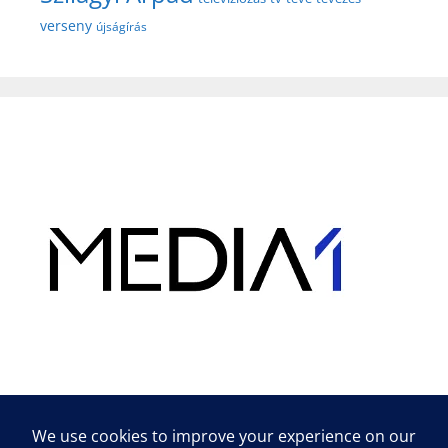
verseny
újságírás
Hirdetés