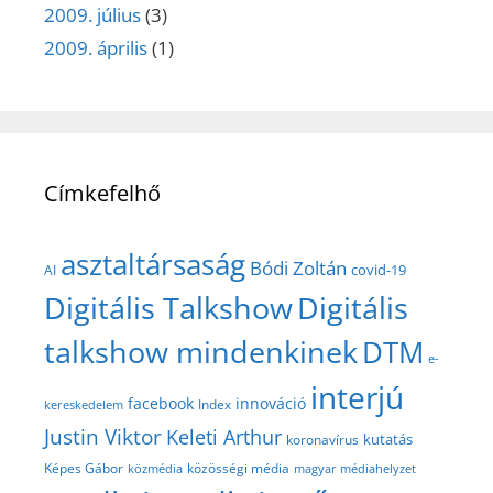
2009. július
(3)
2009. április
(1)
Címkefelhő
asztaltársaság
Bódi Zoltán
covid-19
AI
Digitális Talkshow
Digitális
talkshow mindenkinek
DTM
e-
interjú
facebook
innováció
Index
kereskedelem
Justin Viktor
Keleti Arthur
kutatás
koronavírus
közösségi média
Képes Gábor
közmédia
magyar médiahelyzet