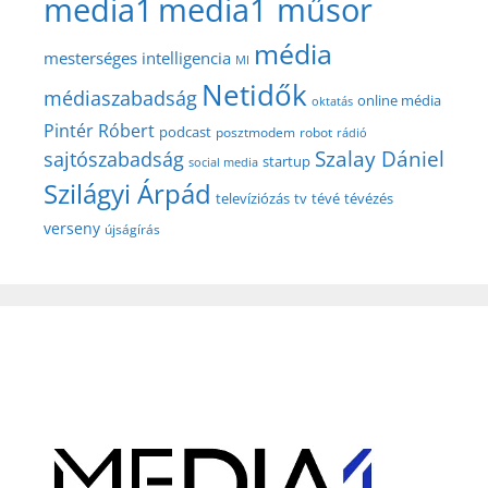
media1
media1 műsor
média
mesterséges intelligencia
MI
Netidők
médiaszabadság
online média
oktatás
Pintér Róbert
podcast
posztmodem
robot
rádió
Szalay Dániel
sajtószabadság
startup
social media
Szilágyi Árpád
televíziózás
tv
tévé
tévézés
verseny
újságírás