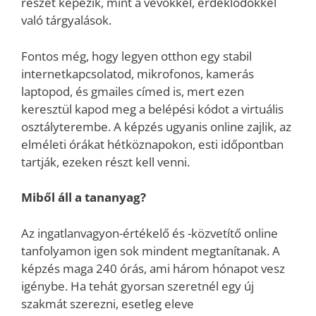
részét képezik, mint a vevőkkel, érdeklődőkkel
való tárgyalások.
Fontos még, hogy legyen otthon egy stabil
internetkapcsolatod, mikrofonos, kamerás
laptopod, és gmailes címed is, mert ezen
keresztül kapod meg a belépési kódot a virtuális
osztályterembe. A képzés ugyanis online zajlik, az
elméleti órákat hétköznapokon, esti időpontban
tartják, ezeken részt kell venni.
Miből áll a tananyag?
Az ingatlanvagyon-értékelő és -közvetítő online
tanfolyamon igen sok mindent megtanítanak. A
képzés maga 240 órás, ami három hónapot vesz
igénybe. Ha tehát gyorsan szeretnél egy új
szakmát szerezni, esetleg eleve