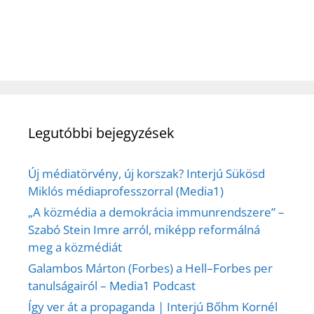
Legutóbbi bejegyzések
Új médiatörvény, új korszak? Interjú Sükösd
Miklós médiaprofesszorral (Media1)
„A közmédia a demokrácia immunrendszere” –
Szabó Stein Imre arról, miképp reformálná
meg a közmédiát
Galambos Márton (Forbes) a Hell–Forbes per
tanulságairól – Media1 Podcast
Így ver át a propaganda | Interjú Bőhm Kornél