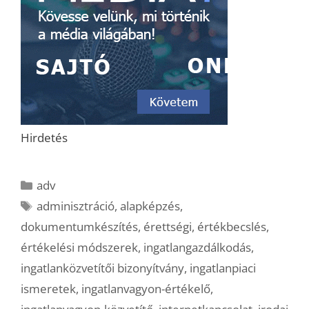
Hirdetés
Kategória
adv
Címkék
adminisztráció
,
alapképzés
,
dokumentumkészítés
,
érettségi
,
értékbecslés
,
értékelési módszerek
,
ingatlangazdálkodás
,
ingatlanközvetítői bizonyítvány
,
ingatlanpiaci
ismeretek
,
ingatlanvagyon-értékelő
,