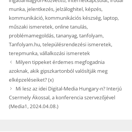
ingatlanvagyon-közvetítő
,
internetkapcsolat
,
irodai
munka
,
jelentkezés
,
jelzáloghitel
,
képzés
,
kommunikáció
,
kommunikációs készség
,
laptop
,
műszaki ismeretek
,
online tanulás
,
problémamegoldás
,
tananyag
,
tanfolyam
,
Tanfolyam.hu
,
településrendezési ismeretek
,
terepmunka
,
vállalkozási ismeretek
Milyen tippeket érdemes megfogadnia
azoknak, akik gipszkartonból valósítják meg
elképzeléseiket? (x)
Mi lesz az idei Digital-Media Hungary-n? Interjú
Csermely Ákossal, a konferencia szervezőjével
(Media1, 2024.04.08.)