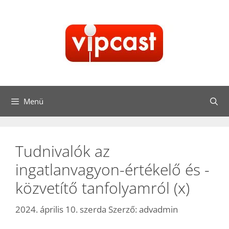
Kilépés
a
tartalomba
Menü
Tudnivalók az
ingatlanvagyon-értékelő és -
közvetítő tanfolyamról (x)
2024. április 10. szerda
Szerző:
advadmin