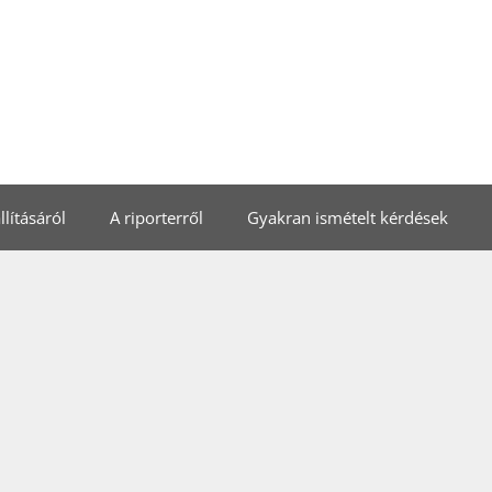
lításáról
A riporterről
Gyakran ismételt kérdések