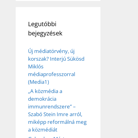
Legutóbbi
bejegyzések
Új médiatörvény, új
korszak? Interjú Sükösd
Miklós
médiaprofesszorral
(Media1)
„A közmédia a
demokrácia
immunrendszere” –
Szabó Stein Imre arról,
miképp reformálná meg
a közmédiát