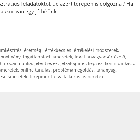
ztrációs feladatoktól, de azért terepen is dolgoznál? Ha
akkor van egy jó hírünk!
mkészítés
,
érettségi
,
értékbecslés
,
értékelési módszerek
,
zonyítvány
,
ingatlanpiaci ismeretek
,
ingatlanvagyon-értékelő
,
t
,
irodai munka
,
jelentkezés
,
jelzáloghitel
,
képzés
,
kommunikáció
,
smeretek
,
online tanulás
,
problémamegoldás
,
tananyag
,
ési ismeretek
,
terepmunka
,
vállalkozási ismeretek