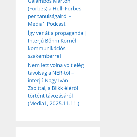
Galambos Márton
(Forbes) a Hell–Forbes
per tanulságairól –
Media1 Podcast
Így ver át a propaganda |
Interjú Bőhm Kornél
kommunikációs
szakemberrel
Nem lett volna volt elég
távolság a NER-től –
interjú Nagy Iván
Zsolttal, a Blikk éléről
történt távozásáról
(Media1, 2025.11.11.)