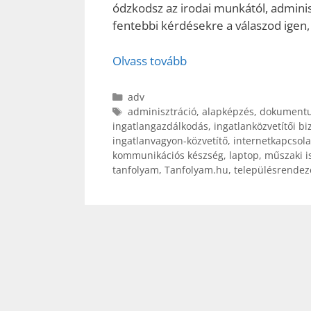
ódzkodsz az irodai munkától, adminis
fentebbi kérdésekre a válaszod igen, 
Olvass tovább
Kategória
adv
Címkék
adminisztráció
,
alapképzés
,
dokumentu
ingatlangazdálkodás
,
ingatlanközvetítői bi
ingatlanvagyon-közvetítő
,
internetkapcsola
kommunikációs készség
,
laptop
,
műszaki i
tanfolyam
,
Tanfolyam.hu
,
településrendez