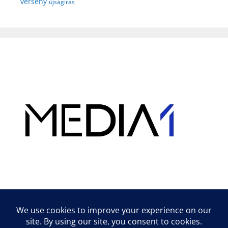
verseny
újságírás
Hirdetés