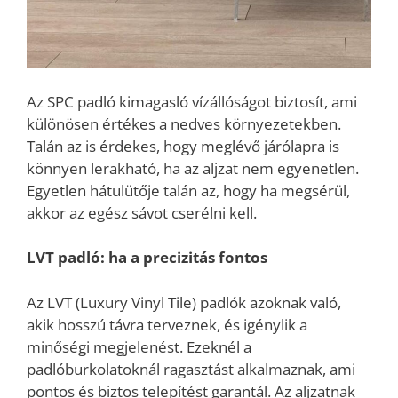
Az SPC padló kimagasló vízállóságot biztosít, ami
különösen értékes a nedves környezetekben.
Talán az is érdekes, hogy meglévő járólapra is
könnyen lerakható, ha az aljzat nem egyenetlen.
Egyetlen hátulütője talán az, hogy ha megsérül,
akkor az egész sávot cserélni kell.
LVT padló: ha a precizitás fontos
Az LVT (Luxury Vinyl Tile) padlók azoknak való,
akik hosszú távra terveznek, és igénylik a
minőségi megjelenést. Ezeknél a
padlóburkolatoknál ragasztást alkalmaznak, ami
pontos és biztos telepítést garantál. Az aljzatnak