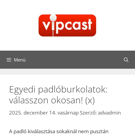
Kilépés
a
tartalomba
Menü
Egyedi padlóburkolatok:
válasszon okosan! (x)
2025. december 14. vasárnap
Szerző:
advadmin
A padló kiválasztása sokaknál nem pusztán