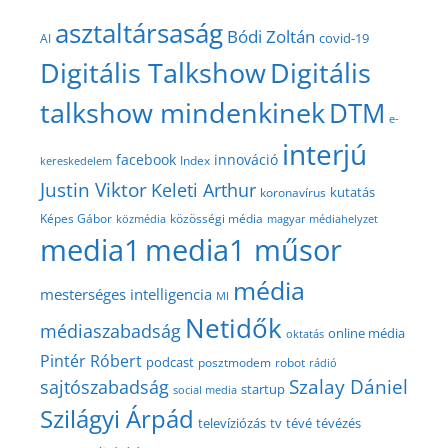
asztaltársaság
Bódi Zoltán
covid-19
AI
Digitális Talkshow
Digitális
talkshow mindenkinek
DTM
e-
interjú
facebook
innováció
Index
kereskedelem
Justin Viktor
Keleti Arthur
kutatás
koronavírus
közösségi média
Képes Gábor
közmédia
magyar médiahelyzet
media1
media1 műsor
média
mesterséges intelligencia
MI
Netidők
médiaszabadság
online média
oktatás
Pintér Róbert
podcast
posztmodem
robot
rádió
Szalay Dániel
sajtószabadság
startup
social media
Szilágyi Árpád
televíziózás
tv
tévé
tévézés