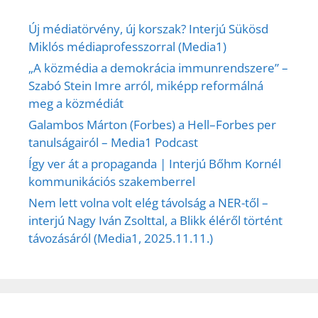
Új médiatörvény, új korszak? Interjú Sükösd
Miklós médiaprofesszorral (Media1)
„A közmédia a demokrácia immunrendszere” –
Szabó Stein Imre arról, miképp reformálná
meg a közmédiát
Galambos Márton (Forbes) a Hell–Forbes per
tanulságairól – Media1 Podcast
Így ver át a propaganda | Interjú Bőhm Kornél
kommunikációs szakemberrel
Nem lett volna volt elég távolság a NER-től –
interjú Nagy Iván Zsolttal, a Blikk éléről történt
távozásáról (Media1, 2025.11.11.)