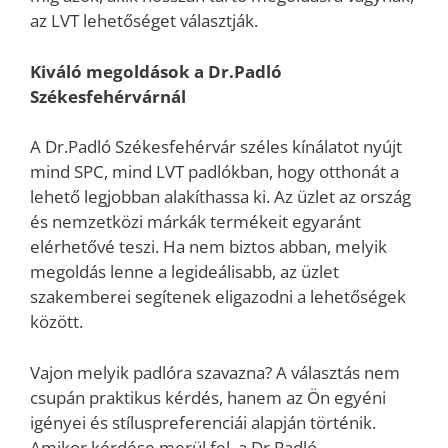
az LVT lehetőséget választják.
Kiváló megoldások a Dr.Padló
Székesfehérvárnál
A Dr.Padló Székesfehérvár széles kínálatot nyújt
mind SPC, mind LVT padlókban, hogy otthonát a
lehető legjobban alakíthassa ki. Az üzlet az ország
és nemzetközi márkák termékeit egyaránt
elérhetővé teszi. Ha nem biztos abban, melyik
megoldás lenne a legideálisabb, az üzlet
szakemberei segítenek eligazodni a lehetőségek
között.
Vajon melyik padlóra szavazna? A választás nem
csupán praktikus kérdés, hanem az Ön egyéni
igényei és stíluspreferenciái alapján történik.
Amikor kérdése merül fel, a Dr.Padló