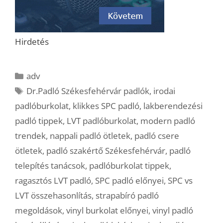
Hirdetés
Kategória
adv
Címkék
Dr.Padló Székesfehérvár padlók
,
irodai
padlóburkolat
,
klikkes SPC padló
,
lakberendezési
padló tippek
,
LVT padlóburkolat
,
modern padló
trendek
,
nappali padló ötletek
,
padló csere
ötletek
,
padló szakértő Székesfehérvár
,
padló
telepítés tanácsok
,
padlóburkolat tippek
,
ragasztós LVT padló
,
SPC padló előnyei
,
SPC vs
LVT összehasonlítás
,
strapabíró padló
megoldások
,
vinyl burkolat előnyei
,
vinyl padló