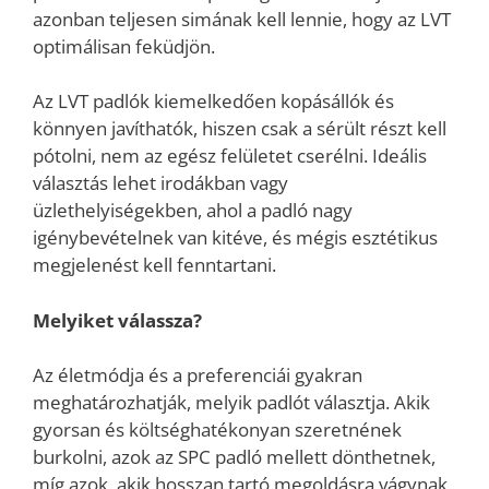
azonban teljesen simának kell lennie, hogy az LVT
optimálisan feküdjön.
Az LVT padlók kiemelkedően kopásállók és
könnyen javíthatók, hiszen csak a sérült részt kell
pótolni, nem az egész felületet cserélni. Ideális
választás lehet irodákban vagy
üzlethelyiségekben, ahol a padló nagy
igénybevételnek van kitéve, és mégis esztétikus
megjelenést kell fenntartani.
Melyiket válassza?
Az életmódja és a preferenciái gyakran
meghatározhatják, melyik padlót választja. Akik
gyorsan és költséghatékonyan szeretnének
burkolni, azok az SPC padló mellett dönthetnek,
míg azok, akik hosszan tartó megoldásra vágynak,