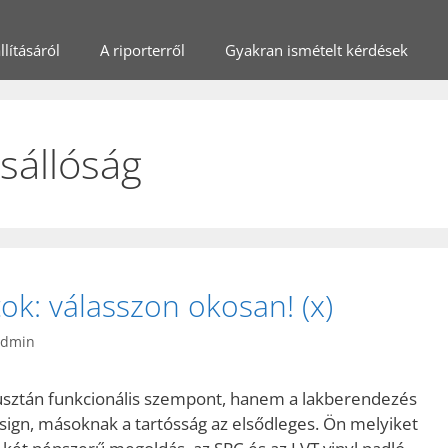
lításáról
A riporterről
Gyakran ismételt kérdések
sállóság
ok: válasszon okosan! (x)
admin
pusztán funkcionális szempont, hanem a lakberendezés
sign, másoknak a tartósság az elsődleges. Ön melyiket