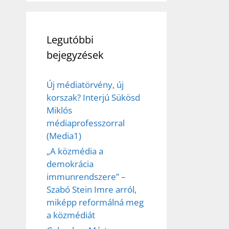
Legutóbbi
bejegyzések
Új médiatörvény, új
korszak? Interjú Sükösd
Miklós
médiaprofesszorral
(Media1)
„A közmédia a
demokrácia
immunrendszere” –
Szabó Stein Imre arról,
miképp reformálná meg
a közmédiát