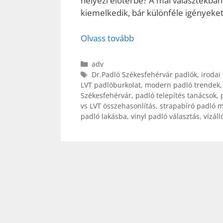
helyezi előtérbe? A mai választékban
kiemelkedik, bár különféle igényeket 
Olvass tovább
Kategória
adv
Címkék
Dr.Padló Székesfehérvár padlók
,
irodai
LVT padlóburkolat
,
modern padló trendek
Székesfehérvár
,
padló telepítés tanácsok
,
vs LVT összehasonlítás
,
strapabíró padló 
padló lakásba
,
vinyl padló választás
,
vízál