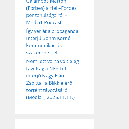
Galambos Márton
(Forbes) a Hell–Forbes
per tanulságairól –
Media1 Podcast
Így ver át a propaganda |
Interjú Bőhm Kornél
kommunikációs
szakemberrel
Nem lett volna volt elég
távolság a NER-től –
interjú Nagy Iván
Zsolttal, a Blikk éléről
történt távozásáról
(Media1, 2025.11.11.)