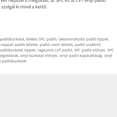
 két népszerű megoldás, az SPC és az LVT vinyl padló
szolgál ki mind a kettő.
 padlóburkolat
,
klikkes SPC padló
,
lakberendezési padló tippek
,
,
nappali padló ötletek
,
padló csere ötletek
,
padló szakértő
padlóburkolat tippek
,
ragasztós LVT padló
,
SPC padló előnyei
,
SPC
megoldások
,
vinyl burkolat előnyei
,
vinyl padló kopásállóság
,
vinyl
ló padlóburkolat