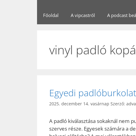
Főoldal
A vipcastről
A podcast beál
vinyl padló kopá
Egyedi padlóburkolat
2025. december 14. vasárnap
Szerző:
adv
A padló kiválasztása sokaknál nem 
szerves része. Egyesek számára a de