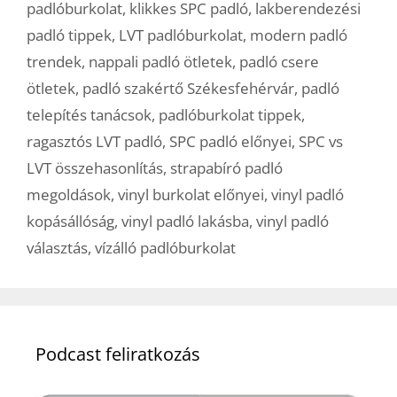
padlóburkolat
,
klikkes SPC padló
,
lakberendezési
padló tippek
,
LVT padlóburkolat
,
modern padló
trendek
,
nappali padló ötletek
,
padló csere
ötletek
,
padló szakértő Székesfehérvár
,
padló
telepítés tanácsok
,
padlóburkolat tippek
,
ragasztós LVT padló
,
SPC padló előnyei
,
SPC vs
LVT összehasonlítás
,
strapabíró padló
megoldások
,
vinyl burkolat előnyei
,
vinyl padló
kopásállóság
,
vinyl padló lakásba
,
vinyl padló
választás
,
vízálló padlóburkolat
Podcast feliratkozás