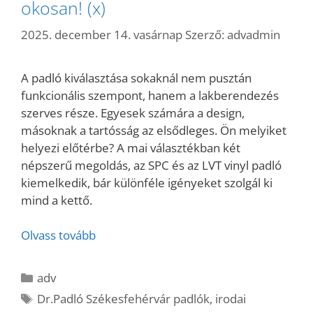
okosan! (x)
2025. december 14. vasárnap
Szerző:
advadmin
A padló kiválasztása sokaknál nem pusztán
funkcionális szempont, hanem a lakberendezés
szerves része. Egyesek számára a design,
másoknak a tartósság az elsődleges. Ön melyiket
helyezi előtérbe? A mai választékban két
népszerű megoldás, az SPC és az LVT vinyl padló
kiemelkedik, bár különféle igényeket szolgál ki
mind a kettő.
Olvass tovább
Kategória
adv
Címkék
Dr.Padló Székesfehérvár padlók
,
irodai