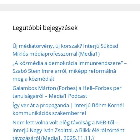
Legutóbbi bejegyzések
Új médiatörvény, új korszak? Interjú Sükösd
Miklós médiaprofesszorral (Media1)
„A közmédia a demokrácia immunrendszere” –
Szabó Stein Imre arról, miképp reformálná
meg a közmédiát
Galambos Márton (Forbes) a Hell–Forbes per
tanulságairól – Media1 Podcast
Így ver át a propaganda | Interjú Bőhm Kornél
kommunikációs szakemberrel
Nem lett volna volt elég távolság a NER-től –
interjú Nagy Iván Zsolttal, a Blikk éléről történt
távozásáról (Media1, 2025.11.11.)