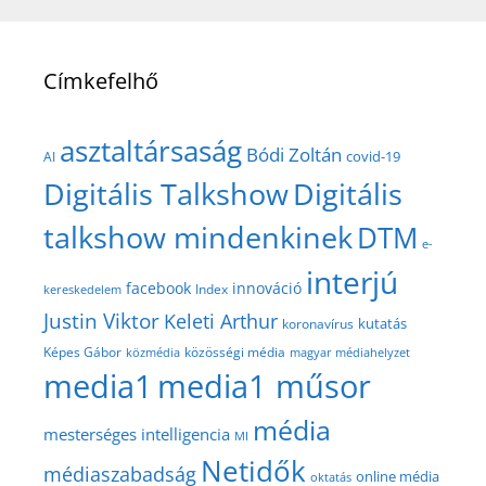
Címkefelhő
asztaltársaság
Bódi Zoltán
covid-19
AI
Digitális Talkshow
Digitális
talkshow mindenkinek
DTM
e-
interjú
facebook
innováció
Index
kereskedelem
Justin Viktor
Keleti Arthur
kutatás
koronavírus
közösségi média
Képes Gábor
közmédia
magyar médiahelyzet
media1
media1 műsor
média
mesterséges intelligencia
MI
Netidők
médiaszabadság
online média
oktatás