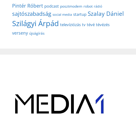
Pintér Róbert
podcast
posztmodem
robot
rádió
Szalay Dániel
sajtószabadság
startup
social media
Szilágyi Árpád
televíziózás
tv
tévé
tévézés
verseny
újságírás