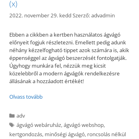
(x)
2022. november 29. kedd
Szerző:
advadmin
Ebben a cikkben a kertben használatos ágvágó
előnyeit fogjuk részletezni. Emellett pedig adunk
néhány kézzelfogható tippet azok számára is, akik
éppenséggel az ágvágó beszerzését fontolgatják.
Úgyhogy munkára fel, nézzük meg kicsit
közelebbről a modern ágvágók rendelkezésre
állásának a hozzáadott értékét!
Olvass tovább
Kategória
adv
Címkék
ágvágó webáruház
,
ágvágó webshop
,
kertgondozás
,
minőségi ágvágó
,
roncsolás nélkül