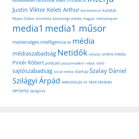
facebook
innováció
Index
kereskedelem
Justin Viktor
Keleti Arthur
kutatás
koronavírus
közösségi média
Képes Gábor
közmédia
magyar médiahelyzet
media1
media1 műsor
média
mesterséges intelligencia
MI
Netidők
médiaszabadság
online média
oktatás
Pintér Róbert
podcast
posztmodem
robot
rádió
Szalay Dániel
sajtószabadság
startup
social media
Szilágyi Árpád
televíziózás
tv
tévé
tévézés
verseny
újságírás