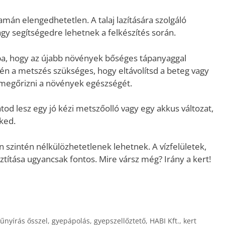
mán elengedhetetlen. A talaj lazítására szolgáló
agy segítségedre lehetnek a felkészítés során.
ba, hogy az újabb növények bőséges tápanyaggal
én a metszés szükséges, hogy eltávolítsd a beteg vagy
t megőrizni a növények egészségét.
od lesz egy jó kézi metszőolló vagy egy akkus változat,
eked.
 szintén nélkülözhetetlenek lehetnek. A vízfelületek,
sztítása ugyancsak fontos. Mire vársz még? Irány a kert!
fűnyírás ősszel
,
gyepápolás
,
gyepszellőztető
,
HABI Kft.
,
kert