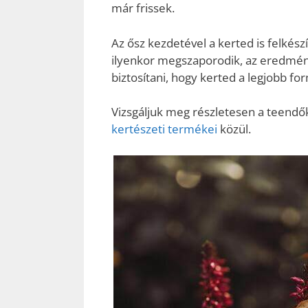
már frissek.
Az ősz kezdetével a kerted is felkész
ilyenkor megszaporodik, az eredmény
biztosítani, hogy kerted a legjobb f
Vizsgáljuk meg részletesen a teendő
kertészeti termékei
közül.