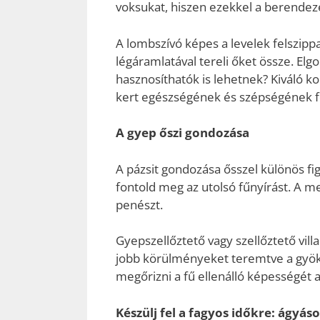
voksukat, hiszen ezekkel a berendezé
A lombszívó képes a levelek felszipp
légáramlatával tereli őket össze. Elg
hasznosíthatók is lehetnek? Kiváló k
kert egészségének és szépségének fo
A gyep őszi gondozása
A pázsit gondozása ősszel különös f
fontold meg az utolsó fűnyírást. A me
penészt.
Gyepszellőztető vagy szellőztető villa
jobb körülményeket teremtve a gyöke
megőrizni a fű ellenálló képességét a
Készülj fel a fagyos időkre: ágyá