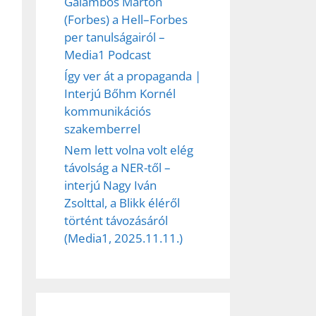
Galambos Márton
(Forbes) a Hell–Forbes
per tanulságairól –
Media1 Podcast
Így ver át a propaganda |
Interjú Bőhm Kornél
kommunikációs
szakemberrel
Nem lett volna volt elég
távolság a NER-től –
interjú Nagy Iván
Zsolttal, a Blikk éléről
történt távozásáról
(Media1, 2025.11.11.)