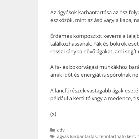
Az ágyások karbantartása az ősz folya
eszközök, mint az ásó vagy a kapa, n
Érdemes komposztot keverni a talaj
találkozhassanak. Fák és bokrok eset
rossz irányba növő ágakat, ami segí
A fa- és bokorvágási munkákhoz barát
amik időt és energiát is spórolnak n
A láncfűrészek vastagabb ágak esetén
például a kerti tó vagy a medence, ti
(x)
Kategória
adv
Címkék
ágyás karbantartás
,
fenntartható kert
,