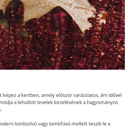
 képez a kertben, amely először varázslatos, ám idővel
ódja a lehullott levelek kezelésének a hagyományos
a.
dern lombszívó vagy lombfúvó mellett teszik le a