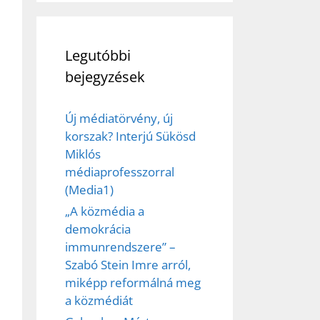
Legutóbbi
bejegyzések
Új médiatörvény, új
korszak? Interjú Sükösd
Miklós
médiaprofesszorral
(Media1)
„A közmédia a
demokrácia
immunrendszere” –
Szabó Stein Imre arról,
miképp reformálná meg
a közmédiát