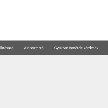
lításáról
A riporterről
Gyakran ismételt kérdések