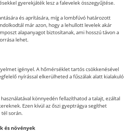
sekkel gyerekjáték lesz a falevelek összegyűjtése.
antására és aprítására, míg a lombfúvó határozott
ondolkodtál már azon, hogy a lehullott levelek akár
omposzt alapanyagot biztosítanak, ami hosszú távon a
rrása lehet.
igyelmet igényel. A hőmérséklet tartós csökkenésével
gfelelő nyírással elkerülheted a fűszálak alatt kialakuló
 használatával könnyedén fellazíthatod a talajt, ezáltal
reknek. Ezen kívül az őszi gyeptrágya segíthet
 tél során.
sok és növények