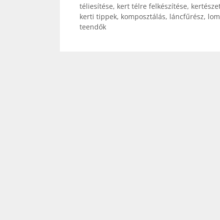
téliesítése
,
kert télre felkészítése
,
kertésze
kerti tippek
,
komposztálás
,
láncfűrész
,
lom
teendők