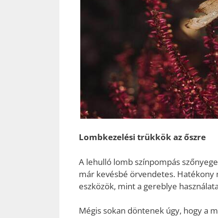
Lombkezelési trükkök az őszre
A lehulló lomb színpompás szőnyeget
már kevésbé örvendetes. Hatékony m
eszközök, mint a gereblye használat
Mégis sokan döntenek úgy, hogy a mo