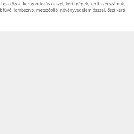
ti eszközök
,
kertgondozás ősszel
,
kerti gépek
,
kerti szerszámok
,
bfúvó
,
lombszívó
,
metszőolló
,
növényvédelem ősszel
,
őszi kerti