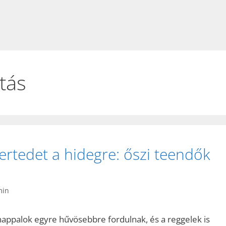
tás
ertedet a hidegre: őszi teendők
min
nappalok egyre hűvösebbre fordulnak, és a reggelek is