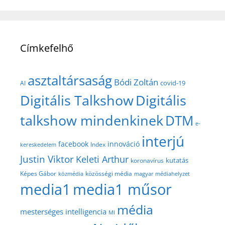
Címkefelhő
asztaltársaság
Bódi Zoltán
covid-19
AI
Digitális Talkshow
Digitális
talkshow mindenkinek
DTM
e-
interjú
facebook
innováció
Index
kereskedelem
Justin Viktor
Keleti Arthur
kutatás
koronavírus
közösségi média
Képes Gábor
közmédia
magyar médiahelyzet
media1
media1 műsor
média
mesterséges intelligencia
MI