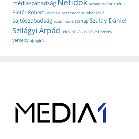
Netidők
médiaszabadság
online média
oktatás
Pintér Róbert
podcast
posztmodem
robot
rádió
Szalay Dániel
sajtószabadság
startup
social media
Szilágyi Árpád
televíziózás
tv
tévé
tévézés
verseny
újságírás