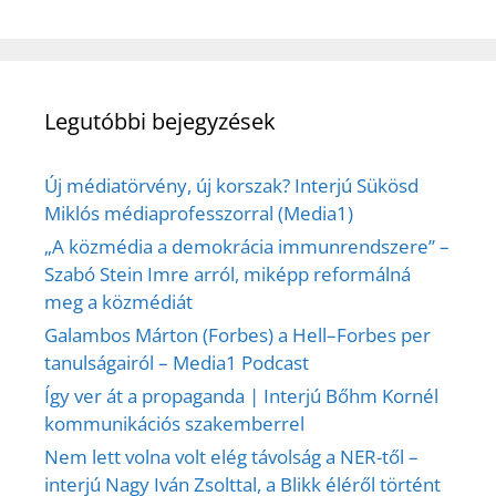
Legutóbbi bejegyzések
Új médiatörvény, új korszak? Interjú Sükösd
Miklós médiaprofesszorral (Media1)
„A közmédia a demokrácia immunrendszere” –
Szabó Stein Imre arról, miképp reformálná
meg a közmédiát
Galambos Márton (Forbes) a Hell–Forbes per
tanulságairól – Media1 Podcast
Így ver át a propaganda | Interjú Bőhm Kornél
kommunikációs szakemberrel
Nem lett volna volt elég távolság a NER-től –
interjú Nagy Iván Zsolttal, a Blikk éléről történt