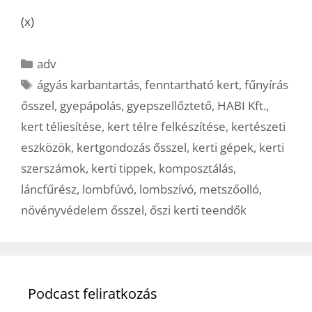
(x)
Kategória
adv
Címkék
ágyás karbantartás
,
fenntartható kert
,
fűnyírás
ősszel
,
gyepápolás
,
gyepszellőztető
,
HABI Kft.
,
kert téliesítése
,
kert télre felkészítése
,
kertészeti
eszközök
,
kertgondozás ősszel
,
kerti gépek
,
kerti
szerszámok
,
kerti tippek
,
komposztálás
,
láncfűrész
,
lombfúvó
,
lombszívó
,
metszőolló
,
növényvédelem ősszel
,
őszi kerti teendők
Podcast feliratkozás