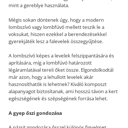
mint a gereblye használata.
Mégis sokan döntenek úgy, hogy a modern
lombszívó vagy lombfúvó mellett teszik le a
voksukat, hiszen ezekkel a berendezésekkel
gyerekjáték lesz a falevelek összegyűjtése.
A lombszívó képes a levelek felszippantására és
aprítására, míg a lombfúvó határozott
légáramlatával tereli őket össze. Elgondolkodtál
már azon, hogy a lehullott levelek akár
hasznosíthatók is lehetnek? Kiváló komposzt
alapanyagot biztosítanak, ami hosszú távon a kert
egészségének és szépségének forrása lehet.
A gyep őszi gondozása
A pázsit gondozása ősszel különös figyelmet