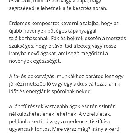
eszközök, mint az ásó vagy a kapa, nagy
segítségedre lehetnek a felkészítés során.
Érdemes komposztot keverni a talajba, hogy az
újabb növények bőséges tápanyaggal
találkozhassanak. Fák és bokrok esetén a metszés
szükséges, hogy eltávolítsd a beteg vagy rossz
irányba növő ágakat, ami segít megőrizni a
növények egészségét.
A fa- és bokorvágási munkákhoz barátod lesz egy
jó kézi metszőolló vagy egy akkus változat, amik
időt és energiát is spórolnak neked.
A láncfűrészek vastagabb ágak esetén szintén
nélkülözhetetlenek lehetnek. A vízfelületek,
például a kerti tó vagy a medence, tisztítása
ugyancsak fontos. Mire vársz még? Irány a kert!