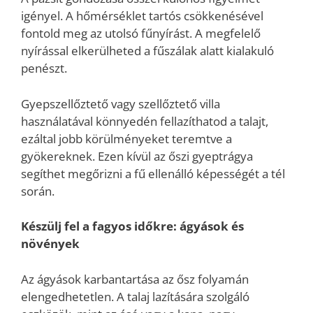
igényel. A hőmérséklet tartós csökkenésével
fontold meg az utolsó fűnyírást. A megfelelő
nyírással elkerülheted a fűszálak alatt kialakuló
penészt.
Gyepszellőztető vagy szellőztető villa
használatával könnyedén fellazíthatod a talajt,
ezáltal jobb körülményeket teremtve a
gyökereknek. Ezen kívül az őszi gyeptrágya
segíthet megőrizni a fű ellenálló képességét a tél
során.
Készülj fel a fagyos időkre: ágyások és
növények
Az ágyások karbantartása az ősz folyamán
elengedhetetlen. A talaj lazítására szolgáló