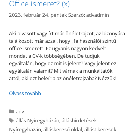
Office ismeret? (x)
2023. február 24. péntek
Szerző:
advadmin
Aki olvasott vagy írt már önéletrajzot, az bizonyára
találkozott már azzal, hogy „felhasználói szintű
office ismeret”. Ez ugyanis nagyon kedvelt
mondat a CV-k többségében. De tudjuk
egyáltalán, hogy ez mit is jelent? Vagy jelent ez
egyáltalán valamit? Mit várnak a munkáltatók
attól, aki ezt beleírja az önéletrajzába? Nézzük!
Olvass tovább
Kategória
adv
Címkék
állás Nyíregyházán
,
álláshírdetések
Nyíregyházán
,
álláskereső oldal
,
állást keresek