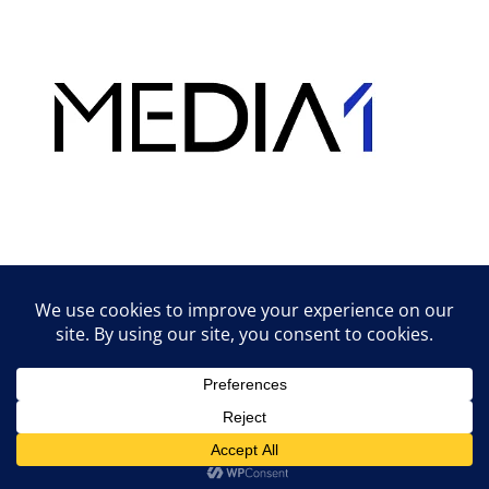
Hirdetés
Lifestyle tippek & trükkök
© 2026 vipcast.hu powered by Media1
• Készült
GeneratePress