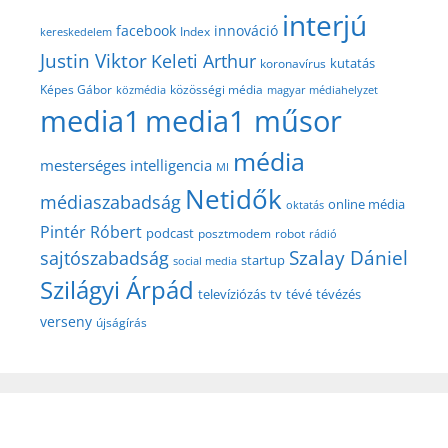
interjú
facebook
innováció
Index
kereskedelem
Justin Viktor
Keleti Arthur
kutatás
koronavírus
közösségi média
Képes Gábor
közmédia
magyar médiahelyzet
media1
media1 műsor
média
mesterséges intelligencia
MI
Netidők
médiaszabadság
online média
oktatás
Pintér Róbert
podcast
posztmodem
robot
rádió
Szalay Dániel
sajtószabadság
startup
social media
Szilágyi Árpád
televíziózás
tv
tévé
tévézés
verseny
újságírás