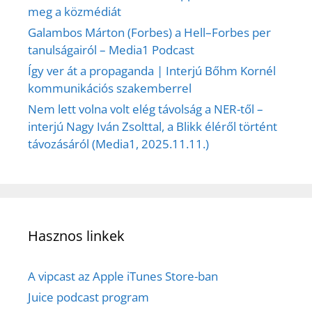
meg a közmédiát
Galambos Márton (Forbes) a Hell–Forbes per
tanulságairól – Media1 Podcast
Így ver át a propaganda | Interjú Bőhm Kornél
kommunikációs szakemberrel
Nem lett volna volt elég távolság a NER-től –
interjú Nagy Iván Zsolttal, a Blikk éléről történt
távozásáról (Media1, 2025.11.11.)
Hasznos linkek
A vipcast az Apple iTunes Store-ban
Juice podcast program