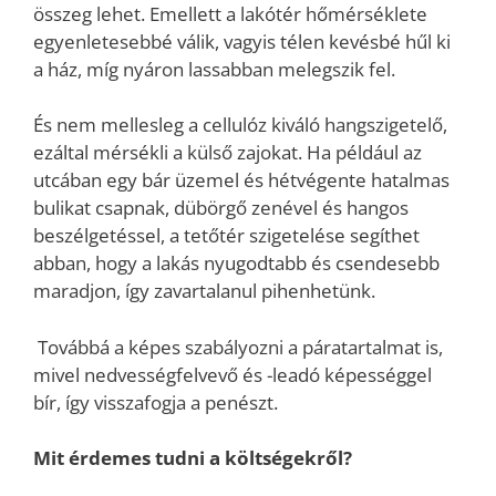
összeg lehet. Emellett a lakótér hőmérséklete
egyenletesebbé válik, vagyis télen kevésbé hűl ki
a ház, míg nyáron lassabban melegszik fel.
És nem mellesleg a cellulóz kiváló hangszigetelő,
ezáltal mérsékli a külső zajokat. Ha például az
utcában egy bár üzemel és hétvégente hatalmas
bulikat csapnak, dübörgő zenével és hangos
beszélgetéssel, a tetőtér szigetelése segíthet
abban, hogy a lakás nyugodtabb és csendesebb
maradjon, így zavartalanul pihenhetünk.
Továbbá a képes szabályozni a páratartalmat is,
mivel nedvességfelvevő és -leadó képességgel
bír, így visszafogja a penészt.
Mit érdemes tudni a költségekről?