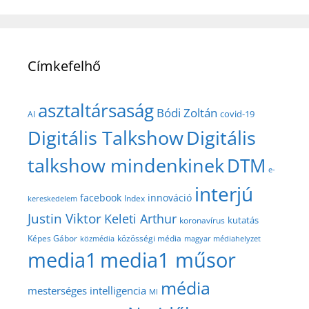
Címkefelhő
asztaltársaság
Bódi Zoltán
covid-19
AI
Digitális Talkshow
Digitális
talkshow mindenkinek
DTM
e-
interjú
facebook
innováció
Index
kereskedelem
Justin Viktor
Keleti Arthur
kutatás
koronavírus
közösségi média
Képes Gábor
közmédia
magyar médiahelyzet
media1
media1 műsor
média
mesterséges intelligencia
MI