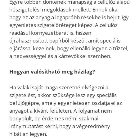
Egyre többen döntenek manapság a cellulóz alapú
hőszigetelési megoldások mellett. Ennek oka,
hogy ez az anyag a legapróbb résekbe is bejut, így
egyenletes szigetelőréteget képez. A cellulóz
ráadásul környezetbarát is, hiszen
újrahasznosított papírból készül, amit speciális
eljárással kezelnek, hogy ellenálló legyen a tűzzel,
a nedvességgel és a kártevőkkel szemben.
Hogyan valósítható meg házilag?
Ha valaki saját maga szeretné elvégezni a
szigetelést, akkor szüksége lesz egy speciális
befújógépre, amely egyenletesen oszlatja el az
anyagot a kívánt felületen. A folyamat nem
bonyolult, de érdemes némi szakmai
iránymutatást kérni, hogy a végeredmény
hibátlan legyen.