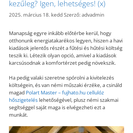
kezűleg? Igen, lehetséges! (x)
2025. március 18. kedd
Szerző:
advadmin
Manapság egyre inkább előtérbe kerül, hogy
otthonunk energiatakarékos legyen, hiszen a havi
kiadások jelentős részét a fűtési és hűtési költség
teszik ki. Létezik olyan opció, amivel a kiadások
karcsúsodnak a komfortérzet pedig növekszik.
Ha pedig valaki szeretne spórolni a kivitelezés
költségein, és van némi műszaki érzéke, a csináld
magad
Polart Master – fujhato.hu cellulóz
hőszigetelés
lehetőségével, plusz némi szakmai
segítséggel saját maga is elvégezheti ezt a
munkát.