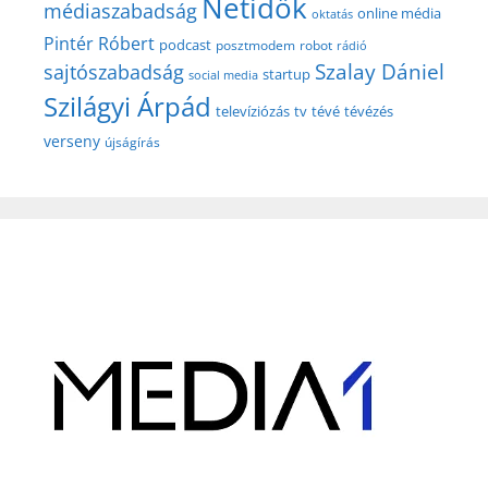
Netidők
médiaszabadság
online média
oktatás
Pintér Róbert
podcast
posztmodem
robot
rádió
Szalay Dániel
sajtószabadság
startup
social media
Szilágyi Árpád
televíziózás
tv
tévé
tévézés
verseny
újságírás