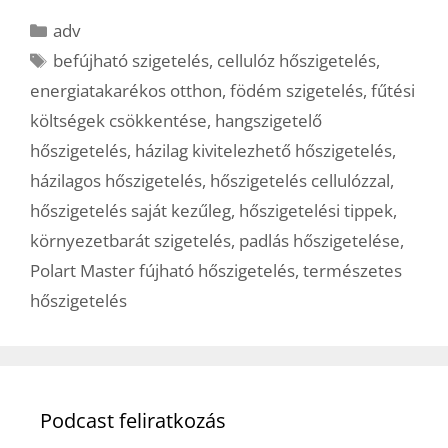
Kategória
adv
Címkék
befújható szigetelés
,
cellulóz hőszigetelés
,
energiatakarékos otthon
,
födém szigetelés
,
fűtési
költségek csökkentése
,
hangszigetelő
hőszigetelés
,
házilag kivitelezhető hőszigetelés
,
házilagos hőszigetelés
,
hőszigetelés cellulózzal
,
hőszigetelés saját kezűleg
,
hőszigetelési tippek
,
környezetbarát szigetelés
,
padlás hőszigetelése
,
Polart Master fújható hőszigetelés
,
természetes
hőszigetelés
Podcast feliratkozás