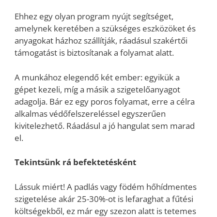
Ehhez egy olyan program nyújt segítséget,
amelynek keretében a szükséges eszközöket és
anyagokat házhoz szállítják, ráadásul szakértői
támogatást is biztosítanak a folyamat alatt.
A munkához elegendő két ember: egyikük a
gépet kezeli, míg a másik a szigetelőanyagot
adagolja. Bár ez egy poros folyamat, erre a célra
alkalmas védőfelszereléssel egyszerűen
kivitelezhető. Ráadásul a jó hangulat sem marad
el.
Tekintsünk rá befektetésként
Lássuk miért! A padlás vagy födém hőhídmentes
szigetelése akár 25-30%-ot is lefaraghat a fűtési
költségekből, ez már egy szezon alatt is tetemes