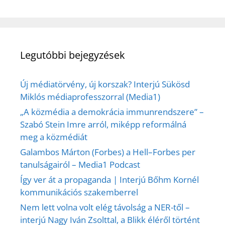
Legutóbbi bejegyzések
Új médiatörvény, új korszak? Interjú Sükösd
Miklós médiaprofesszorral (Media1)
„A közmédia a demokrácia immunrendszere” –
Szabó Stein Imre arról, miképp reformálná
meg a közmédiát
Galambos Márton (Forbes) a Hell–Forbes per
tanulságairól – Media1 Podcast
Így ver át a propaganda | Interjú Bőhm Kornél
kommunikációs szakemberrel
Nem lett volna volt elég távolság a NER-től –
interjú Nagy Iván Zsolttal, a Blikk éléről történt