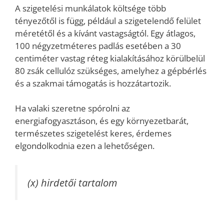
A szigetelési munkálatok költsége több
tényezőtől is függ, például a szigetelendő felület
méretétől és a kívánt vastagságtól. Egy átlagos,
100 négyzetméteres padlás esetében a 30
centiméter vastag réteg kialakításához körülbelül
80 zsák cellulóz szükséges, amelyhez a gépbérlés
és a szakmai támogatás is hozzátartozik.
Ha valaki szeretne spórolni az
energiafogyasztáson, és egy környezetbarát,
természetes szigetelést keres, érdemes
elgondolkodnia ezen a lehetőségen.
(x) hirdetői tartalom