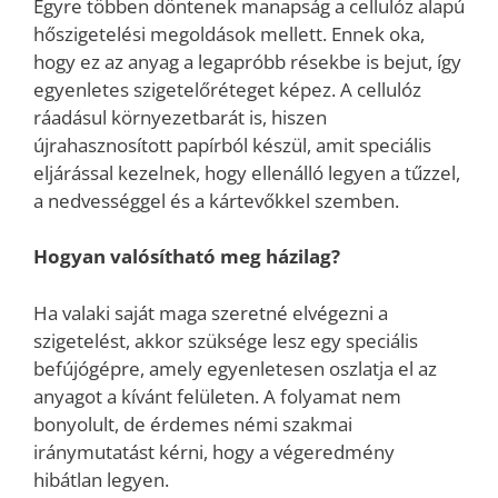
Egyre többen döntenek manapság a cellulóz alapú
hőszigetelési megoldások mellett. Ennek oka,
hogy ez az anyag a legapróbb résekbe is bejut, így
egyenletes szigetelőréteget képez. A cellulóz
ráadásul környezetbarát is, hiszen
újrahasznosított papírból készül, amit speciális
eljárással kezelnek, hogy ellenálló legyen a tűzzel,
a nedvességgel és a kártevőkkel szemben.
Hogyan valósítható meg házilag?
Ha valaki saját maga szeretné elvégezni a
szigetelést, akkor szüksége lesz egy speciális
befújógépre, amely egyenletesen oszlatja el az
anyagot a kívánt felületen. A folyamat nem
bonyolult, de érdemes némi szakmai
iránymutatást kérni, hogy a végeredmény
hibátlan legyen.