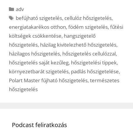
Kategória
adv
Címkék
befújható szigetelés
,
cellulóz hőszigetelés
,
energiatakarékos otthon
,
födém szigetelés
,
fűtési
költségek csökkentése
,
hangszigetelő
hőszigetelés
,
házilag kivitelezhető hőszigetelés
,
házilagos hőszigetelés
,
hőszigetelés cellulózzal
,
hőszigetelés saját kezűleg
,
hőszigetelési tippek
,
környezetbarát szigetelés
,
padlás hőszigetelése
,
Polart Master fújható hőszigetelés
,
természetes
hőszigetelés
Podcast feliratkozás