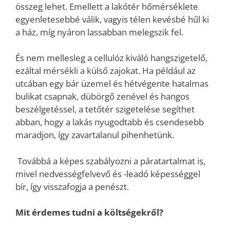
összeg lehet. Emellett a lakótér hőmérséklete
egyenletesebbé válik, vagyis télen kevésbé hűl ki
a ház, míg nyáron lassabban melegszik fel.
És nem mellesleg a cellulóz kiváló hangszigetelő,
ezáltal mérsékli a külső zajokat. Ha például az
utcában egy bár üzemel és hétvégente hatalmas
bulikat csapnak, dübörgő zenével és hangos
beszélgetéssel, a tetőtér szigetelése segíthet
abban, hogy a lakás nyugodtabb és csendesebb
maradjon, így zavartalanul pihenhetünk.
Továbbá a képes szabályozni a páratartalmat is,
mivel nedvességfelvevő és -leadó képességgel
bír, így visszafogja a penészt.
Mit érdemes tudni a költségekről?