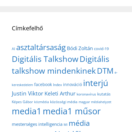
Címkefelhő
asztaltársaság
Bódi Zoltán
covid-19
AI
Digitális Talkshow
Digitális
talkshow mindenkinek
DTM
e-
interjú
facebook
innováció
Index
kereskedelem
Justin Viktor
Keleti Arthur
kutatás
koronavírus
közösségi média
Képes Gábor
közmédia
magyar médiahelyzet
media1
media1 műsor
média
mesterséges intelligencia
MI