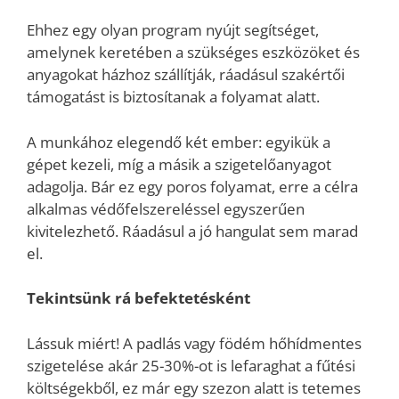
Ehhez egy olyan program nyújt segítséget,
amelynek keretében a szükséges eszközöket és
anyagokat házhoz szállítják, ráadásul szakértői
támogatást is biztosítanak a folyamat alatt.
A munkához elegendő két ember: egyikük a
gépet kezeli, míg a másik a szigetelőanyagot
adagolja. Bár ez egy poros folyamat, erre a célra
alkalmas védőfelszereléssel egyszerűen
kivitelezhető. Ráadásul a jó hangulat sem marad
el.
Tekintsünk rá befektetésként
Lássuk miért! A padlás vagy födém hőhídmentes
szigetelése akár 25-30%-ot is lefaraghat a fűtési
költségekből, ez már egy szezon alatt is tetemes