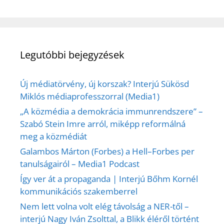
Legutóbbi bejegyzések
Új médiatörvény, új korszak? Interjú Sükösd
Miklós médiaprofesszorral (Media1)
„A közmédia a demokrácia immunrendszere” –
Szabó Stein Imre arról, miképp reformálná
meg a közmédiát
Galambos Márton (Forbes) a Hell–Forbes per
tanulságairól – Media1 Podcast
Így ver át a propaganda | Interjú Bőhm Kornél
kommunikációs szakemberrel
Nem lett volna volt elég távolság a NER-től –
interjú Nagy Iván Zsolttal, a Blikk éléről történt