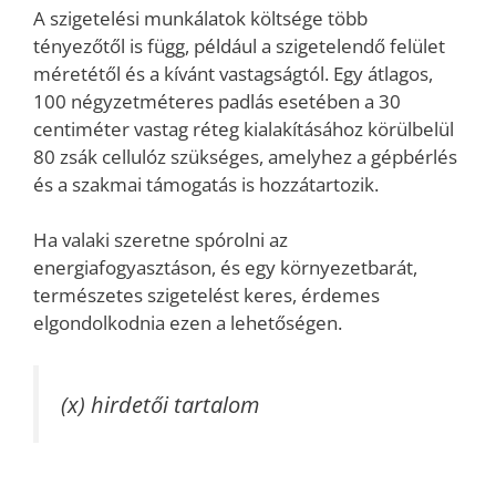
A szigetelési munkálatok költsége több
tényezőtől is függ, például a szigetelendő felület
méretétől és a kívánt vastagságtól. Egy átlagos,
100 négyzetméteres padlás esetében a 30
centiméter vastag réteg kialakításához körülbelül
80 zsák cellulóz szükséges, amelyhez a gépbérlés
és a szakmai támogatás is hozzátartozik.
Ha valaki szeretne spórolni az
energiafogyasztáson, és egy környezetbarát,
természetes szigetelést keres, érdemes
elgondolkodnia ezen a lehetőségen.
(x) hirdetői tartalom