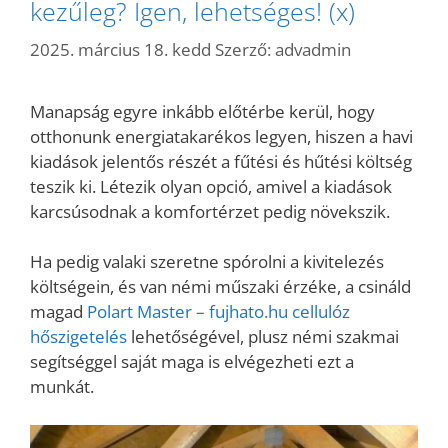
kezűleg? Igen, lehetséges! (x)
2025. március 18. kedd
Szerző:
advadmin
Manapság egyre inkább előtérbe kerül, hogy
otthonunk energiatakarékos legyen, hiszen a havi
kiadások jelentős részét a fűtési és hűtési költség
teszik ki. Létezik olyan opció, amivel a kiadások
karcsúsodnak a komfortérzet pedig növekszik.
Ha pedig valaki szeretne spórolni a kivitelezés
költségein, és van némi műszaki érzéke, a csináld
magad
Polart Master – fujhato.hu cellulóz
hőszigetelés
lehetőségével, plusz némi szakmai
segítséggel saját maga is elvégezheti ezt a
munkát.