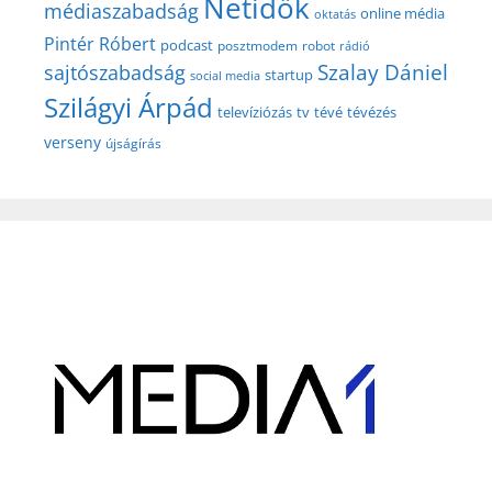
Netidők
médiaszabadság
online média
oktatás
Pintér Róbert
podcast
posztmodem
robot
rádió
Szalay Dániel
sajtószabadság
startup
social media
Szilágyi Árpád
televíziózás
tv
tévé
tévézés
verseny
újságírás