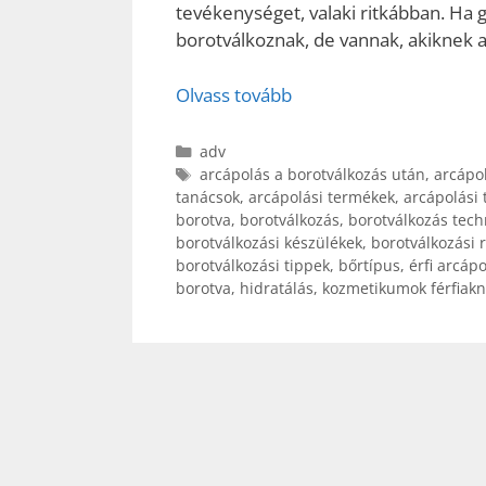
tevékenységet, valaki ritkábban. Ha 
borotválkoznak, de vannak, akiknek
Olvass tovább
Kategória
adv
Címkék
arcápolás a borotválkozás után
,
arcápo
tanácsok
,
arcápolási termékek
,
arcápolási 
borotva
,
borotválkozás
,
borotválkozás tech
borotválkozási készülékek
,
borotválkozási 
borotválkozási tippek
,
bőrtípus
,
érfi arcáp
borotva
,
hidratálás
,
kozmetikumok férfiak