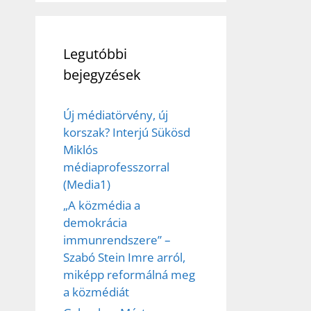
Legutóbbi
bejegyzések
Új médiatörvény, új
korszak? Interjú Sükösd
Miklós
médiaprofesszorral
(Media1)
„A közmédia a
demokrácia
immunrendszere” –
Szabó Stein Imre arról,
miképp reformálná meg
a közmédiát