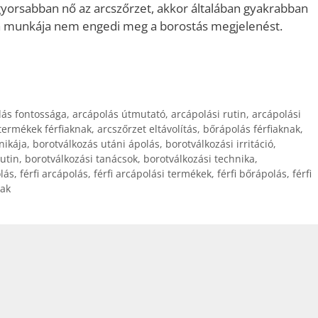
gyorsabban nő az arcszőrzet, akkor általában gyakrabban
 a munkája nem engedi meg a borostás megjelenést.
lás fontossága
,
arcápolás útmutató
,
arcápolási rutin
,
arcápolási
termékek férfiaknak
,
arcszőrzet eltávolítás
,
bőrápolás férfiaknak
,
nikája
,
borotválkozás utáni ápolás
,
borotválkozási irritáció
,
rutin
,
borotválkozási tanácsok
,
borotválkozási technika
,
olás
,
férfi arcápolás
,
férfi arcápolási termékek
,
férfi bőrápolás
,
férfi
nak