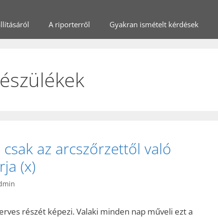
lításáról
A riporterről
Gyakran ismételt kérdések
készülékek
 csak az arcszőrzettől való
ja (x)
dmin
zerves részét képezi. Valaki minden nap műveli ezt a