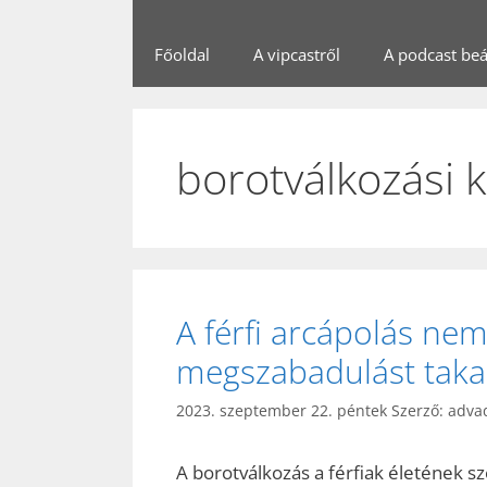
Főoldal
A vipcastről
A podcast beál
borotválkozási 
A férfi arcápolás nem
megszabadulást takar
2023. szeptember 22. péntek
Szerző:
adva
A borotválkozás a férfiak életének s