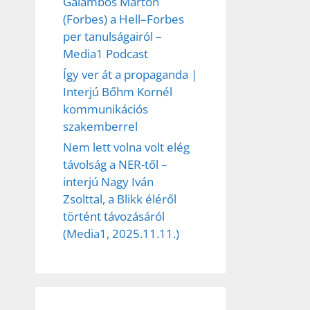
Galambos Márton
(Forbes) a Hell–Forbes
per tanulságairól –
Media1 Podcast
Így ver át a propaganda |
Interjú Bőhm Kornél
kommunikációs
szakemberrel
Nem lett volna volt elég
távolság a NER-től –
interjú Nagy Iván
Zsolttal, a Blikk éléről
történt távozásáról
(Media1, 2025.11.11.)