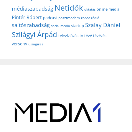
Netidők
médiaszabadság
online média
oktatás
Pintér Róbert
podcast
posztmodem
robot
rádió
Szalay Dániel
sajtószabadság
startup
social media
Szilágyi Árpád
televíziózás
tv
tévé
tévézés
verseny
újságírás