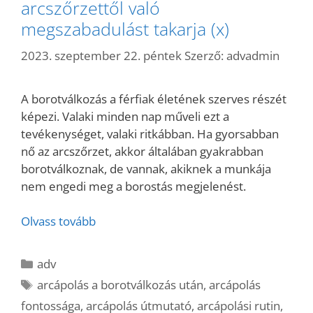
arcszőrzettől való
megszabadulást takarja (x)
2023. szeptember 22. péntek
Szerző:
advadmin
A borotválkozás a férfiak életének szerves részét
képezi. Valaki minden nap műveli ezt a
tevékenységet, valaki ritkábban. Ha gyorsabban
nő az arcszőrzet, akkor általában gyakrabban
borotválkoznak, de vannak, akiknek a munkája
nem engedi meg a borostás megjelenést.
Olvass tovább
Kategória
adv
Címkék
arcápolás a borotválkozás után
,
arcápolás
fontossága
,
arcápolás útmutató
,
arcápolási rutin
,