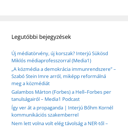
Legutóbbi bejegyzések
Új médiatörvény, új korszak? Interjú Sükösd
Miklós médiaprofesszorral (Media1)
„A közmédia a demokrácia immunrendszere” –
Szabó Stein Imre arról, miképp reformálná
meg a közmédiát
Galambos Márton (Forbes) a Hell–Forbes per
tanulságairól – Media1 Podcast
Így ver át a propaganda | Interjú Bőhm Kornél
kommunikációs szakemberrel
Nem lett volna volt elég távolság a NER-től –