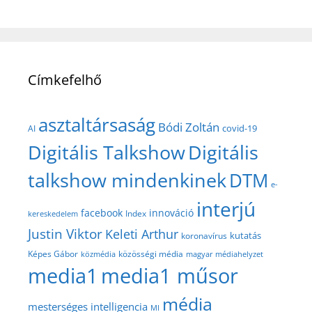
Címkefelhő
asztaltársaság
Bódi Zoltán
covid-19
AI
Digitális Talkshow
Digitális
talkshow mindenkinek
DTM
e-
interjú
facebook
innováció
Index
kereskedelem
Justin Viktor
Keleti Arthur
kutatás
koronavírus
közösségi média
Képes Gábor
közmédia
magyar médiahelyzet
media1
media1 műsor
média
mesterséges intelligencia
MI