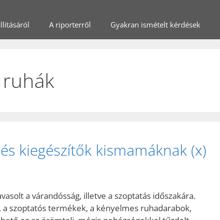
lításáról
A riporterről
Gyakran ismételt kérdések
 ruhák
és kiegészítők kismamáknak (x)
vasolt a várandósság, illetve a szoptatás időszakára.
, a szoptatós termékek, a kényelmes ruhadarabok,