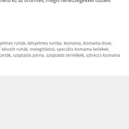
hető ez az örömteli, mégis nehézségekkel tűzdelt
yelmes ruhák
,
kényelmes tunika
,
kismama
,
kismama divat
,
l készült ruhák
,
melegítőalsó
,
speciális kismama kellékek
,
tartók
,
szoptatós párna
,
szoptatós termékek
,
sztreccs kismama