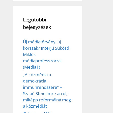
Legutóbbi
bejegyzések
Új médiatörvény, új
korszak? Interjú Sükösd
Miklós
médiaprofesszorral
(Media1)
„A közmédia a
demokrácia
immunrendszere” –
Szabó Stein Imre arról,
miképp reformálná meg
a közmédiát