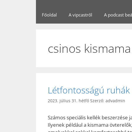
Főoldal
A vipcastről
A podcast beál
csinos kismama
Létfontosságú ruhák 
2023. július 31. hétfő
Szerző:
advadmin
Számos speciális kellék beszerzése ja
Ilyenek például a kismama övterelők