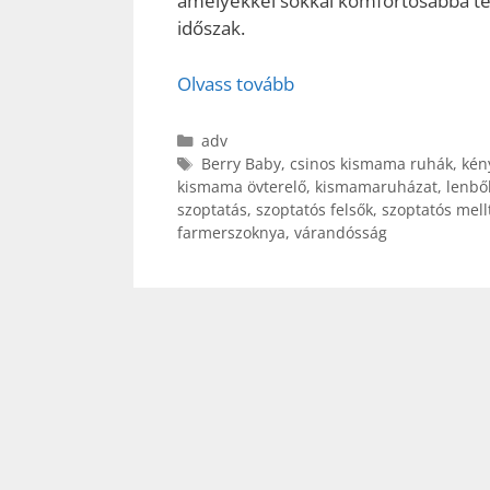
amelyekkel sokkal komfortosabbá te
időszak.
Olvass tovább
Kategória
adv
Címkék
Berry Baby
,
csinos kismama ruhák
,
kén
kismama övterelő
,
kismamaruházat
,
lenbő
szoptatás
,
szoptatós felsők
,
szoptatós mell
farmerszoknya
,
várandósság