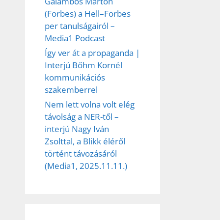
Galambos Márton
(Forbes) a Hell–Forbes
per tanulságairól –
Media1 Podcast
Így ver át a propaganda |
Interjú Bőhm Kornél
kommunikációs
szakemberrel
Nem lett volna volt elég
távolság a NER-től –
interjú Nagy Iván
Zsolttal, a Blikk éléről
történt távozásáról
(Media1, 2025.11.11.)