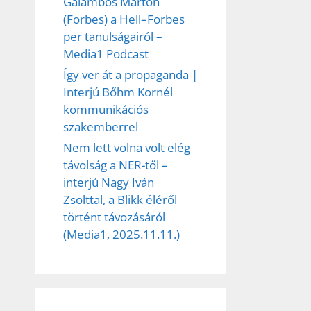
Galambos Márton
(Forbes) a Hell–Forbes
per tanulságairól –
Media1 Podcast
Így ver át a propaganda |
Interjú Bőhm Kornél
kommunikációs
szakemberrel
Nem lett volna volt elég
távolság a NER-től –
interjú Nagy Iván
Zsolttal, a Blikk éléről
történt távozásáról
(Media1, 2025.11.11.)