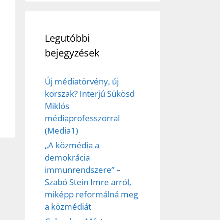
Legutóbbi
bejegyzések
Új médiatörvény, új
korszak? Interjú Sükösd
Miklós
médiaprofesszorral
(Media1)
„A közmédia a
demokrácia
immunrendszere” –
Szabó Stein Imre arról,
miképp reformálná meg
a közmédiát