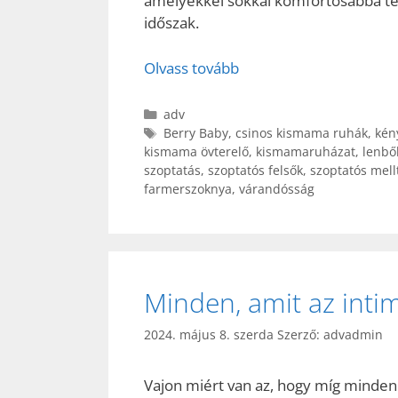
amelyekkel sokkal komfortosabbá te
időszak.
Olvass tovább
Kategória
adv
Címkék
Berry Baby
,
csinos kismama ruhák
,
kén
kismama övterelő
,
kismamaruházat
,
lenbő
szoptatás
,
szoptatós felsők
,
szoptatós mell
farmerszoknya
,
várandósság
Minden, amit az intim 
2024. május 8. szerda
Szerző:
advadmin
Vajon miért van az, hogy míg minden 