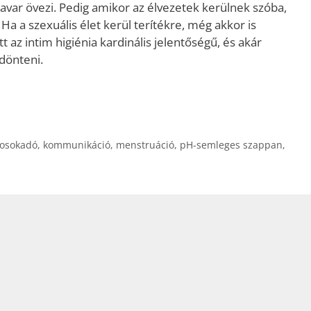
zavar övezi. Pedig amikor az élvezetek kerülnek szóba,
Ha a szexuális élet kerül terítékre, még akkor is
t az intim higiénia kardinális jelentőségű, és akár
dönteni.
mosokadó
,
kommunikáció
,
menstruáció
,
pH-semleges szappan
,