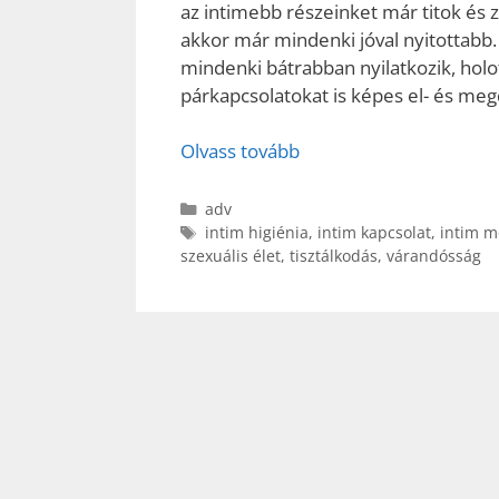
az intimebb részeinket már titok és 
akkor már mindenki jóval nyitottabb. 
mindenki bátrabban nyilatkozik, holot
párkapcsolatokat is képes el- és meg
Olvass tovább
Kategória
adv
Címkék
intim higiénia
,
intim kapcsolat
,
intim 
szexuális élet
,
tisztálkodás
,
várandósság