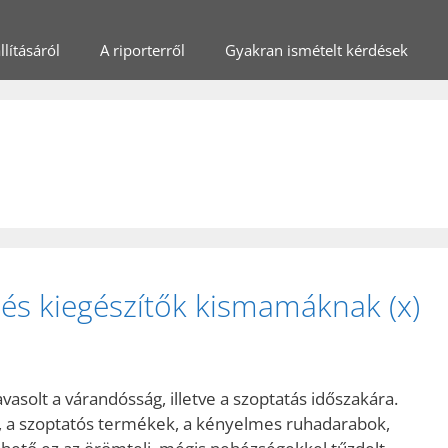
lításáról
A riporterről
Gyakran ismételt kérdések
és kiegészítők kismamáknak (x)
vasolt a várandósság, illetve a szoptatás időszakára.
, a szoptatós termékek, a kényelmes ruhadarabok,