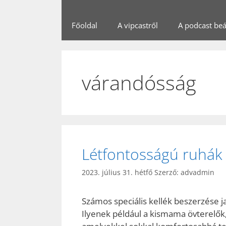
Főoldal
A vipcastről
A podcast beál
várandósság
Létfontosságú ruhák 
2023. július 31. hétfő
Szerző:
advadmin
Számos speciális kellék beszerzése ja
Ilyenek például a kismama övterelők