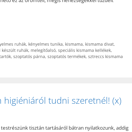
hető ez az örömteli, mégis nehézségekkel tűzdelt
yelmes ruhák
,
kényelmes tunika
,
kismama
,
kismama divat
,
l készült ruhák
,
melegítőalsó
,
speciális kismama kellékek
,
tartók
,
szoptatós párna
,
szoptatós termékek
,
sztreccs kismama
higiéniáról tudni szeretnél! (x)
testrészünk tisztán tartásáról bátran nyilatkozunk, addig