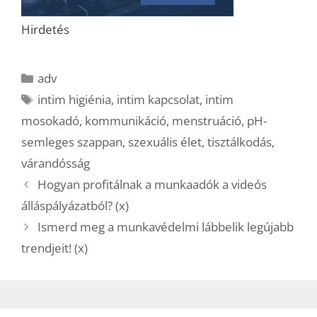
Hirdetés
Kategória
adv
Címkék
intim higiénia
,
intim kapcsolat
,
intim
mosokadó
,
kommunikáció
,
menstruáció
,
pH-
semleges szappan
,
szexuális élet
,
tisztálkodás
,
várandósság
Hogyan profitálnak a munkaadók a videós
álláspályázatból? (x)
Ismerd meg a munkavédelmi lábbelik legújabb
trendjeit! (x)