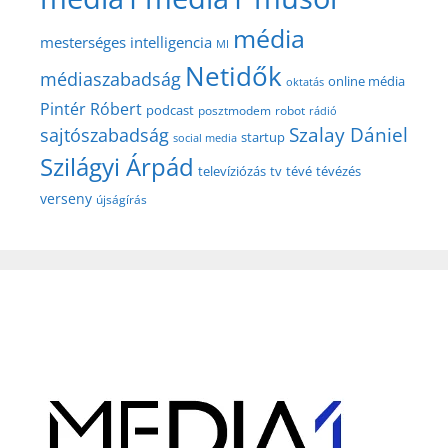
média
mesterséges intelligencia
MI
Netidők
médiaszabadság
online média
oktatás
Pintér Róbert
podcast
posztmodem
robot
rádió
Szalay Dániel
sajtószabadság
startup
social media
Szilágyi Árpád
televíziózás
tv
tévé
tévézés
verseny
újságírás