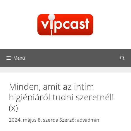
Kilépés
a
tartalomba
Menü
Minden, amit az intim
higiéniáról tudni szeretnél!
(x)
2024. május 8. szerda
Szerző:
advadmin