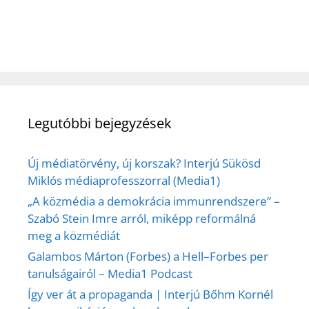
Legutóbbi bejegyzések
Új médiatörvény, új korszak? Interjú Sükösd
Miklós médiaprofesszorral (Media1)
„A közmédia a demokrácia immunrendszere” –
Szabó Stein Imre arról, miképp reformálná
meg a közmédiát
Galambos Márton (Forbes) a Hell–Forbes per
tanulságairól – Media1 Podcast
Így ver át a propaganda | Interjú Bőhm Kornél