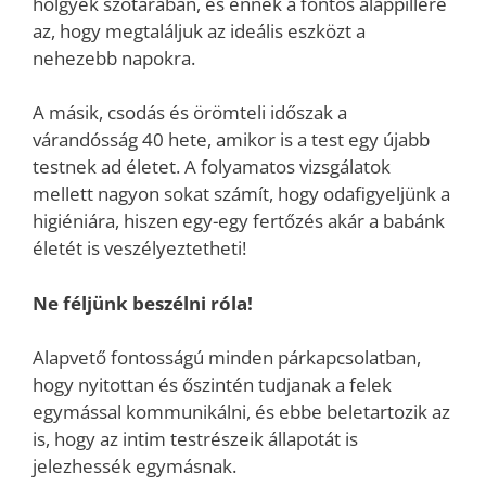
hölgyek szótárában, és ennek a fontos alappillére
az, hogy megtaláljuk az ideális eszközt a
nehezebb napokra.
A másik, csodás és örömteli időszak a
várandósság 40 hete, amikor is a test egy újabb
testnek ad életet. A folyamatos vizsgálatok
mellett nagyon sokat számít, hogy odafigyeljünk a
higiéniára, hiszen egy-egy fertőzés akár a babánk
életét is veszélyeztetheti!
Ne féljünk beszélni róla!
Alapvető fontosságú minden párkapcsolatban,
hogy nyitottan és őszintén tudjanak a felek
egymással kommunikálni, és ebbe beletartozik az
is, hogy az intim testrészeik állapotát is
jelezhessék egymásnak.