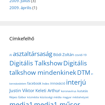
2009. július
(3)
2009. április
(1)
Címkefelhő
asztaltársaság
Bódi Zoltán
covid-19
AI
Digitális Talkshow
Digitális
talkshow mindenkinek
DTM
e-
interjú
facebook
innováció
Index
kereskedelem
Justin Viktor
Keleti Arthur
kutatás
koronavírus
közösségi média
Képes Gábor
közmédia
magyar médiahelyzet
media1
media1 műsor