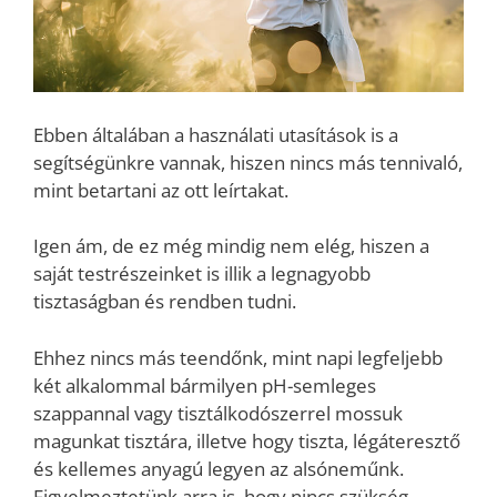
Ebben általában a használati utasítások is a
segítségünkre vannak, hiszen nincs más tennivaló,
mint betartani az ott leírtakat.
Igen ám, de ez még mindig nem elég, hiszen a
saját testrészeinket is illik a legnagyobb
tisztaságban és rendben tudni.
Ehhez nincs más teendőnk, mint napi legfeljebb
két alkalommal bármilyen pH-semleges
szappannal vagy tisztálkodószerrel mossuk
magunkat tisztára, illetve hogy tiszta, légáteresztő
és kellemes anyagú legyen az alsóneműnk.
Figyelmeztetünk arra is, hogy nincs szükség