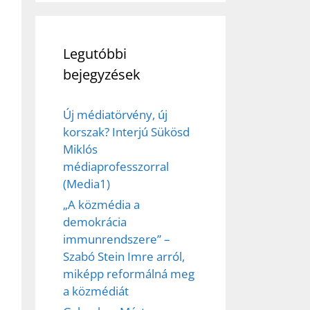
Legutóbbi
bejegyzések
Új médiatörvény, új
korszak? Interjú Sükösd
Miklós
médiaprofesszorral
(Media1)
„A közmédia a
demokrácia
immunrendszere” –
Szabó Stein Imre arról,
miképp reformálná meg
a közmédiát