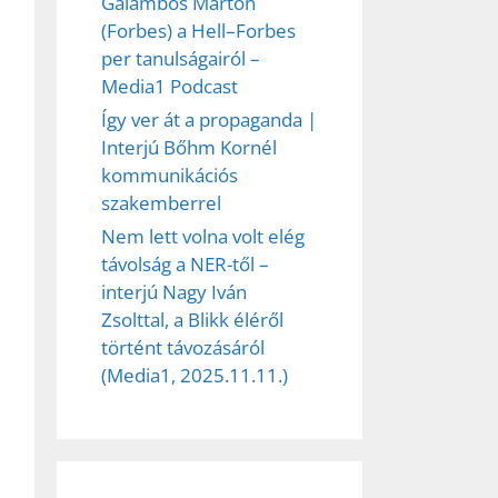
Galambos Márton
(Forbes) a Hell–Forbes
per tanulságairól –
Media1 Podcast
ez,
Így ver át a propaganda |
Interjú Bőhm Kornél
éséhez
kommunikációs
szakemberrel
Nem lett volna volt elég
et
távolság a NER-től –
interjú Nagy Iván
Zsolttal, a Blikk éléről
történt távozásáról
(Media1, 2025.11.11.)