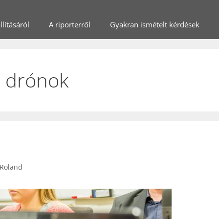
lításáról
A riporterről
Gyakran ismételt kérdések
ó drónok
 Roland