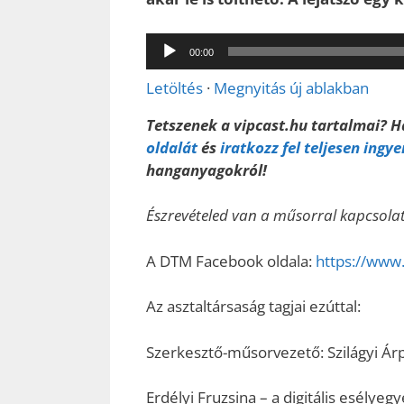
Audió
00:00
lejátszó
Letöltés
·
Megnyitás új ablakban
Tetszenek a vipcast.hu tartalmai? 
oldalát
és
iratkozz fel teljesen ingy
hanganyagokról!
Észrevételed van a műsorral kapcsol
A DTM Facebook oldala:
https://www
Az asztaltársaság tagjai ezúttal:
Szerkesztő-műsorvezető: Szilágyi Ár
Erdélyi Fruzsina – a digitális esélyeg