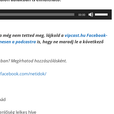
A
00:00
hangerő
növeléséh
illetőleg
Ha még nem tetted meg, lájkold a
vipcast.hu Facebook-
csökkent
enesen a podcastra
is, hogy ne maradj le a következő
a
Fel/Le
billentyűk
atban? Megírhatod hozzászólásként.
kell
használni.
.facebook.com/netidok/
pád
yenlőség lelkes híve