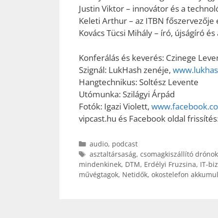
Justin Viktor – innovátor és a technol
Keleti Arthur – az ITBN főszervezője 
Kovács Tücsi Mihály – író, újságíró é
Konferálás és keverés: Czinege Leve
Szignál: LukHash zenéje,
www.lukha
Hangtechnikus: Soltész Levente
Utómunka: Szilágyi Árpád
Fotók: Igazi Violett,
www.facebook.c
vipcast.hu és Facebook oldal frissítés
Kategória
audio
,
podcast
Címkék
asztaltársaság
,
csomagkiszállító drónok
mindenkinek
,
DTM
,
Erdélyi Fruzsina
,
IT-bi
művégtagok
,
Netidők
,
okostelefon akkumul