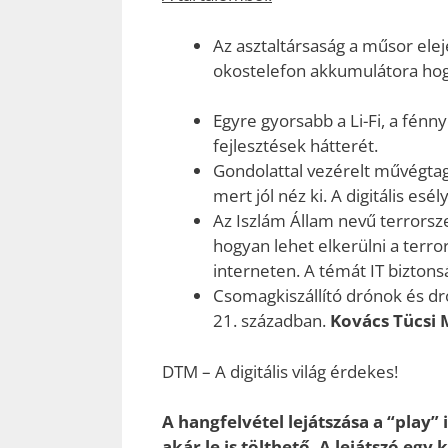
Az asztaltársaság a műsor ele
okostelefon akkumulátora hogy
Egyre gyorsabb a Li-Fi, a fénn
fejlesztések hátterét.
Gondolattal vezérelt művégta
mert jól néz ki. A digitális e
Az Iszlám Állam nevű terrorsze
hogyan lehet elkerülni a terror
interneten. A témát IT biztons
Csomagkiszállító drónok és dr
21. században.
Kovács Tücsi 
DTM – A digitális világ érdekes!
A hangfelvétel lejátszása a “play” 
akár le is tölthető. A lejátszó egy