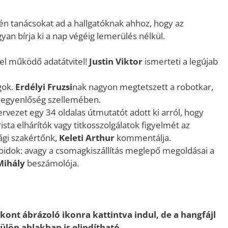
jén tanácsokat ad a hallgatóknak ahhoz, hogy az
an bírja ki a nap végéig lemerülés nélkül.
yel működő adatátvitel!
Justin Viktor
ismerteti a legújab
gok.
Erdélyi Fruzsi
nak nagyon megtetszett a robotkar,
sélyegyenlőség szellemében.
rvezet egy 34 oldalas útmutatót adott ki arról, hogy
ista elhárítók vagy titkosszolgálatok figyelmét az
ági szakértőnk,
Keleti Arthur
kommentálja.
oidok: avagy a csomagkiszállítás meglepő megoldásai a
Mihály
beszámolója.
ikont ábrázoló ikonra kattintva indul, de a hangfájl
 külön ablakban is elindítható.