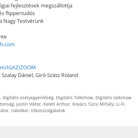
ógiai fejlesztések megszállottja
és flippertudós
s a Nagy Testvérünk
nte
sh.com
om/IGAZIZOOM
: Szalay Dániel, Giró-Szász Roland
,
digitális esélyegyenlőség
,
Digitális Talkshow
,
Digitális talkshow
ztonság
,
Justin Viktor
,
Keleti Arthur
,
Kovács Tücsi Mihály
,
Li-Fi
,
átor
,
robotkar
,
titkosszolgálatok