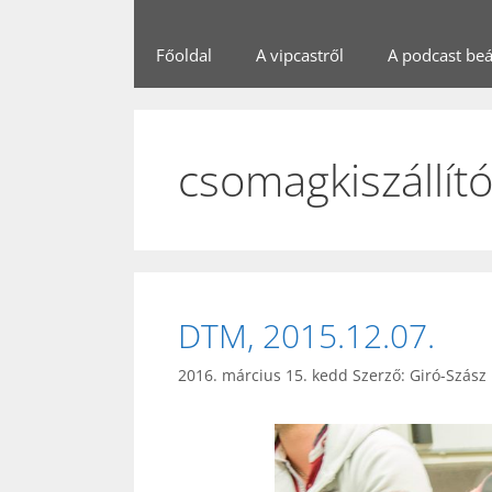
Főoldal
A vipcastről
A podcast beál
csomagkiszállít
DTM, 2015.12.07.
2016. március 15. kedd
Szerző:
Giró-Szász