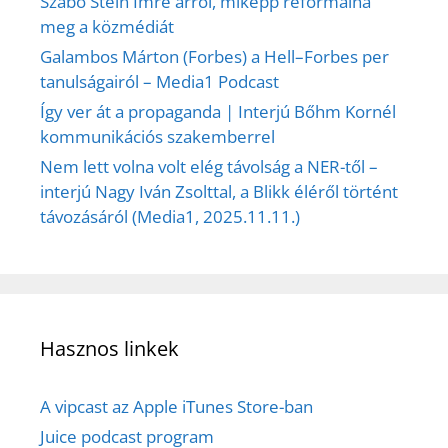
Szabó Stein Imre arról, miképp reformálná
meg a közmédiát
Galambos Márton (Forbes) a Hell–Forbes per
tanulságairól – Media1 Podcast
Így ver át a propaganda | Interjú Bőhm Kornél
kommunikációs szakemberrel
Nem lett volna volt elég távolság a NER-től –
interjú Nagy Iván Zsolttal, a Blikk éléről történt
távozásáról (Media1, 2025.11.11.)
Hasznos linkek
A vipcast az Apple iTunes Store-ban
Juice podcast program