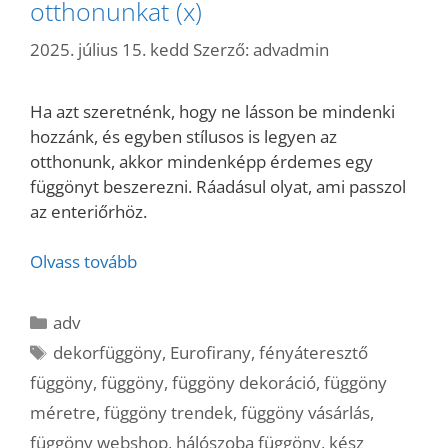
otthonunkat (x)
2025. július 15. kedd
Szerző:
advadmin
Ha azt szeretnénk, hogy ne lásson be mindenki
hozzánk, és egyben stílusos is legyen az
otthonunk, akkor mindenképp érdemes egy
függönyt beszerezni. Ráadásul olyat, ami passzol
az enteriőrhöz.
Olvass tovább
Kategória
adv
Címkék
dekorfüggöny
,
Eurofirany
,
fényáteresztő
függöny
,
függöny
,
függöny dekoráció
,
függöny
méretre
,
függöny trendek
,
függöny vásárlás
,
függöny webshop
,
hálószoba függöny
,
kész