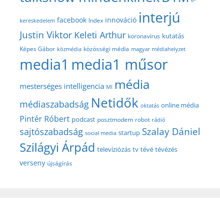
interjú
facebook
innováció
Index
kereskedelem
Justin Viktor
Keleti Arthur
kutatás
koronavírus
közösségi média
Képes Gábor
közmédia
magyar médiahelyzet
media1
media1 műsor
média
mesterséges intelligencia
MI
Netidők
médiaszabadság
online média
oktatás
Pintér Róbert
podcast
posztmodem
robot
rádió
Szalay Dániel
sajtószabadság
startup
social media
Szilágyi Árpád
televíziózás
tv
tévé
tévézés
verseny
újságírás