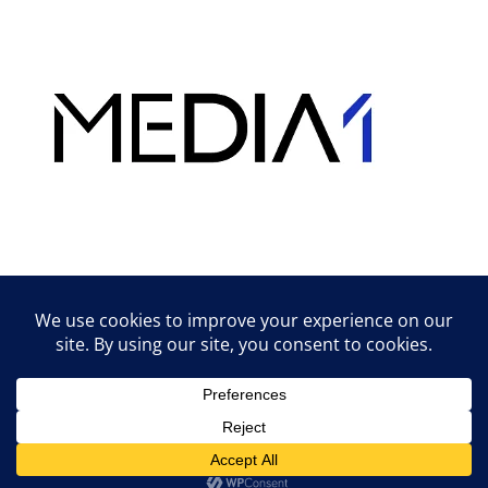
Hirdetés
Lifestyle tippek & trükkök
© 2026 vipcast.hu powered by Media1
• Készült
GeneratePress