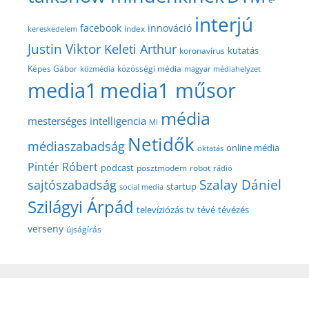
interjú
facebook
innováció
Index
kereskedelem
Justin Viktor
Keleti Arthur
kutatás
koronavírus
közösségi média
Képes Gábor
közmédia
magyar médiahelyzet
media1
media1 műsor
média
mesterséges intelligencia
MI
Netidők
médiaszabadság
online média
oktatás
Pintér Róbert
podcast
posztmodem
robot
rádió
Szalay Dániel
sajtószabadság
startup
social media
Szilágyi Árpád
televíziózás
tv
tévé
tévézés
verseny
újságírás