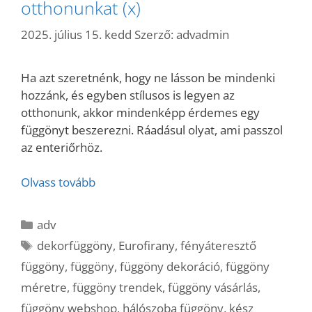
otthonunkat (x)
2025. július 15. kedd
Szerző:
advadmin
Ha azt szeretnénk, hogy ne lásson be mindenki
hozzánk, és egyben stílusos is legyen az
otthonunk, akkor mindenképp érdemes egy
függönyt beszerezni. Ráadásul olyat, ami passzol
az enteriőrhöz.
Olvass tovább
Kategória
adv
Címkék
dekorfüggöny
,
Eurofirany
,
fényáteresztő
függöny
,
függöny
,
függöny dekoráció
,
függöny
méretre
,
függöny trendek
,
függöny vásárlás
,
függöny webshop
,
hálószoba függöny
,
kész