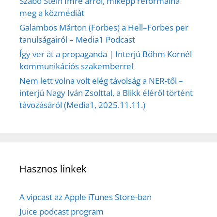
Szabó Stein Imre arról, miképp reformálná
meg a közmédiát
Galambos Márton (Forbes) a Hell–Forbes per
tanulságairól – Media1 Podcast
Így ver át a propaganda | Interjú Bőhm Kornél
kommunikációs szakemberrel
Nem lett volna volt elég távolság a NER-től –
interjú Nagy Iván Zsolttal, a Blikk éléről történt
távozásáról (Media1, 2025.11.11.)
Hasznos linkek
A vipcast az Apple iTunes Store-ban
Juice podcast program