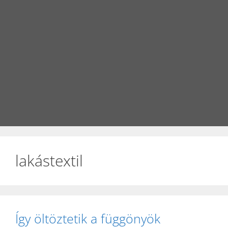
lakástextil
Így öltöztetik a függönyök