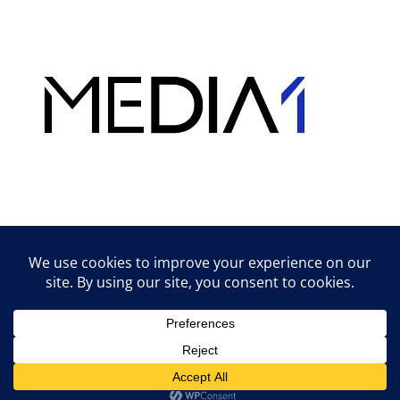
Hirdetés
Lifestyle tippek & trükkök
© 2026 vipcast.hu powered by Media1
• Készült
GeneratePress