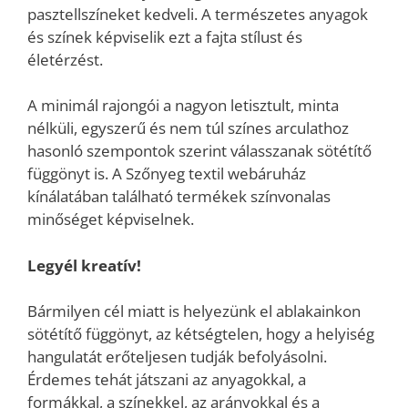
pasztellszíneket kedveli. A természetes anyagok
és színek képviselik ezt a fajta stílust és
életérzést.
A minimál rajongói a nagyon letisztult, minta
nélküli, egyszerű és nem túl színes arculathoz
hasonló szempontok szerint válasszanak sötétítő
függönyt is. A Szőnyeg textil webáruház
kínálatában található termékek színvonalas
minőséget képviselnek.
Legyél kreatív!
Bármilyen cél miatt is helyezünk el ablakainkon
sötétítő függönyt, az kétségtelen, hogy a helyiség
hangulatát erőteljesen tudják befolyásolni.
Érdemes tehát játszani az anyagokkal, a
formákkal, a színekkel, az arányokkal és a