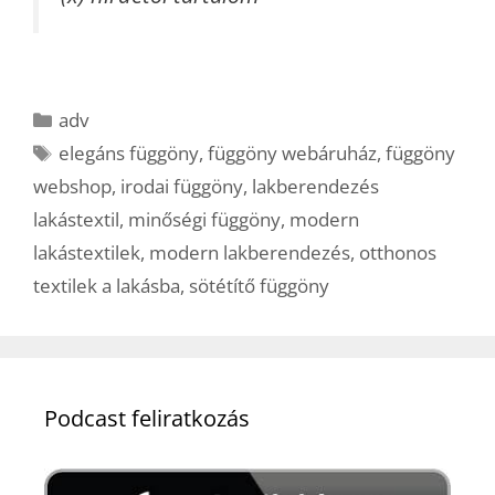
Kategória
adv
Címkék
elegáns függöny
,
függöny webáruház
,
függöny
webshop
,
irodai függöny
,
lakberendezés
lakástextil
,
minőségi függöny
,
modern
lakástextilek
,
modern lakberendezés
,
otthonos
textilek a lakásba
,
sötétítő függöny
Podcast feliratkozás