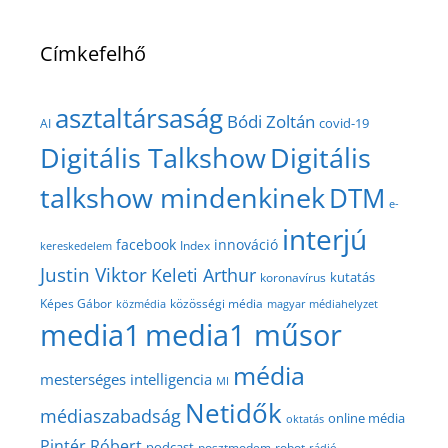
Címkefelhő
asztaltársaság
Bódi Zoltán
covid-19
AI
Digitális Talkshow
Digitális
talkshow mindenkinek
DTM
e-
interjú
facebook
innováció
Index
kereskedelem
Justin Viktor
Keleti Arthur
kutatás
koronavírus
közösségi média
Képes Gábor
közmédia
magyar médiahelyzet
media1
media1 műsor
média
mesterséges intelligencia
MI
Netidők
médiaszabadság
online média
oktatás
Pintér Róbert
podcast
posztmodem
robot
rádió