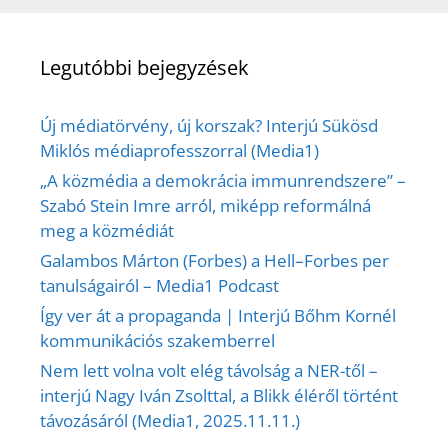
Legutóbbi bejegyzések
Új médiatörvény, új korszak? Interjú Sükösd
Miklós médiaprofesszorral (Media1)
„A közmédia a demokrácia immunrendszere” –
Szabó Stein Imre arról, miképp reformálná
meg a közmédiát
Galambos Márton (Forbes) a Hell–Forbes per
tanulságairól – Media1 Podcast
Így ver át a propaganda | Interjú Bőhm Kornél
kommunikációs szakemberrel
Nem lett volna volt elég távolság a NER-től –
interjú Nagy Iván Zsolttal, a Blikk éléről történt
távozásáról (Media1, 2025.11.11.)