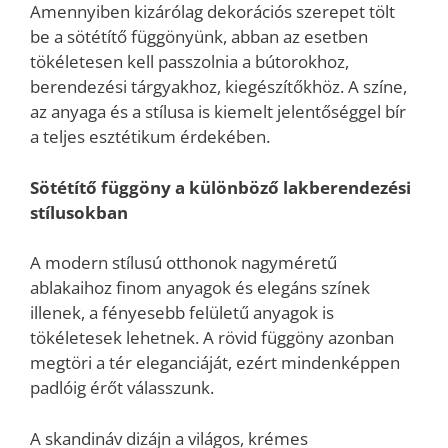
Amennyiben kizárólag dekorációs szerepet tölt
be a sötétítő függönyünk, abban az esetben
tökéletesen kell passzolnia a bútorokhoz,
berendezési tárgyakhoz, kiegészítőkhöz. A színe,
az anyaga és a stílusa is kiemelt jelentőséggel bír
a teljes esztétikum érdekében.
Sötétítő függöny a különböző lakberendezési
stílusokban
A modern stílusú otthonok nagyméretű
ablakaihoz finom anyagok és elegáns színek
illenek, a fényesebb felületű anyagok is
tökéletesek lehetnek. A rövid függöny azonban
megtöri a tér eleganciáját, ezért mindenképpen
padlóig érőt válasszunk.
A skandináv dizájn a világos, krémes