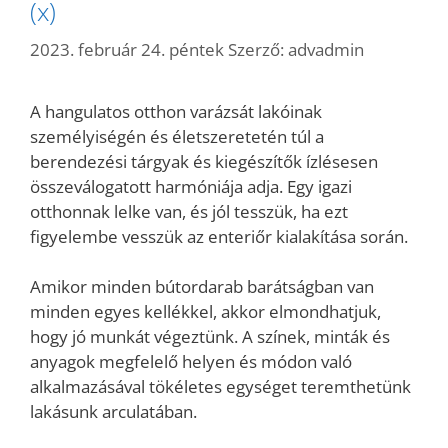
(x)
2023. február 24. péntek
Szerző:
advadmin
A hangulatos otthon varázsát lakóinak
személyiségén és életszeretetén túl a
berendezési tárgyak és kiegészítők ízlésesen
összeválogatott harmóniája adja. Egy igazi
otthonnak lelke van, és jól tesszük, ha ezt
figyelembe vesszük az enteriőr kialakítása során.
Amikor minden bútordarab barátságban van
minden egyes kellékkel, akkor elmondhatjuk,
hogy jó munkát végeztünk. A színek, minták és
anyagok megfelelő helyen és módon való
alkalmazásával tökéletes egységet teremthetünk
lakásunk arculatában.