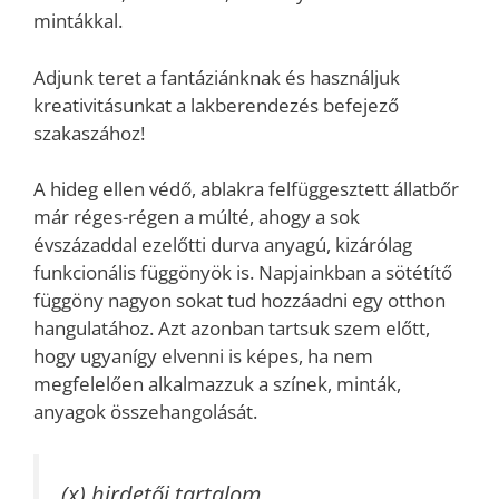
mintákkal.
Adjunk teret a fantáziánknak és használjuk
kreativitásunkat a lakberendezés befejező
szakaszához!
A hideg ellen védő, ablakra felfüggesztett állatbőr
már réges-régen a múlté, ahogy a sok
évszázaddal ezelőtti durva anyagú, kizárólag
funkcionális függönyök is. Napjainkban a sötétítő
függöny nagyon sokat tud hozzáadni egy otthon
hangulatához. Azt azonban tartsuk szem előtt,
hogy ugyanígy elvenni is képes, ha nem
megfelelően alkalmazzuk a színek, minták,
anyagok összehangolását.
(x) hirdetői tartalom