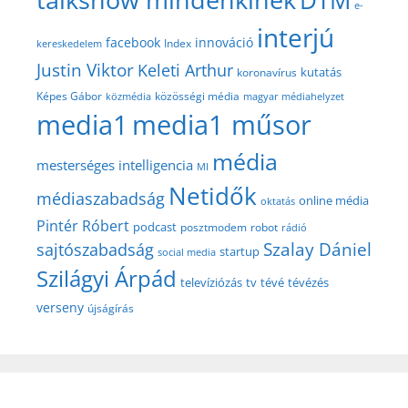
DTM
e-
interjú
facebook
innováció
Index
kereskedelem
Justin Viktor
Keleti Arthur
kutatás
koronavírus
közösségi média
Képes Gábor
közmédia
magyar médiahelyzet
media1
media1 műsor
média
mesterséges intelligencia
MI
Netidők
médiaszabadság
online média
oktatás
Pintér Róbert
podcast
posztmodem
robot
rádió
Szalay Dániel
sajtószabadság
startup
social media
Szilágyi Árpád
televíziózás
tv
tévé
tévézés
verseny
újságírás