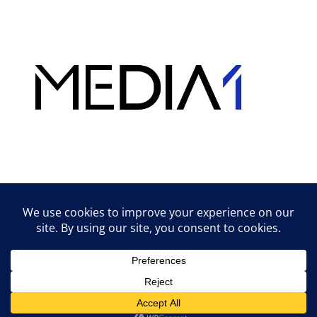
Hirdetés
Lifestyle tippek & trükkök
© 2026 vipcast.hu powered by Media1
• Készült
GeneratePress