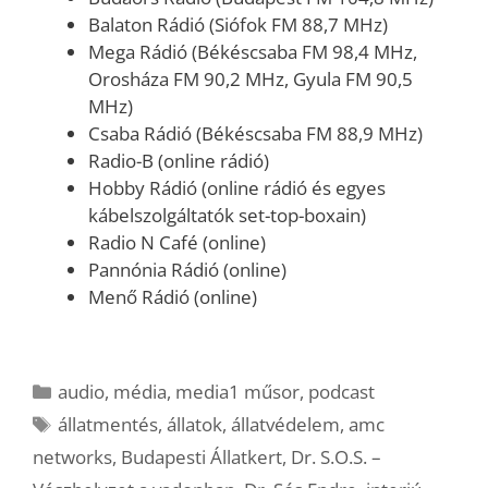
Balaton Rádió (Siófok FM 88,7 MHz)
Mega Rádió (Békéscsaba FM 98,4 MHz,
Orosháza FM 90,2 MHz, Gyula FM 90,5
MHz)
Csaba Rádió (Békéscsaba FM 88,9 MHz)
Radio-B (online rádió)
Hobby Rádió (online rádió és egyes
kábelszolgáltatók set-top-boxain)
Radio N Café (online)
Pannónia Rádió (online)
Menő Rádió (online)
Kategória
audio
,
média
,
media1 műsor
,
podcast
Címkék
állatmentés
,
állatok
,
állatvédelem
,
amc
networks
,
Budapesti Állatkert
,
Dr. S.O.S. –