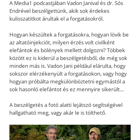
A Media1 podcastjában Vadon Janival és dr. Sós
Endrével beszélgettünk, akik sok érdekes
kulisszatitkot árultak el a forgatásokról.
Hogyan készültek a forgatásokra, hogyan lövik be
az altatóinjekciót, milyen érzés volt civilként
elefántok és bölények mellett dolgozni? Többek
között ez is kiderül a beszélgetésből, de még sok
minden más is. Vadon Jani például elárulta, hogy
sokszor elérzékenyült a forgatásokon, vagy hogy
hogyan próbálta megkülönböztetni egymástól a
sok hasonló elefántot és ez mennyire sikerült…
A beszélgetés a fotó alatti lejátszó segítségével
hallgatható meg, vagy akár le is tölthető.