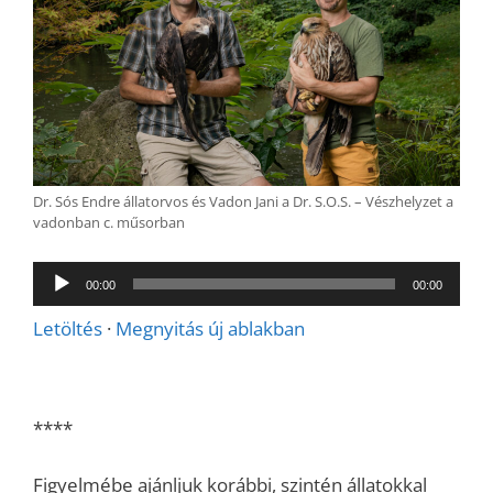
Dr. Sós Endre állatorvos és Vadon Jani a Dr. S.O.S. – Vészhelyzet a
vadonban c. műsorban
Audió
00:00
00:00
lejátszó
Letöltés
·
Megnyitás új ablakban
****
Figyelmébe ajánljuk korábbi, szintén állatokkal