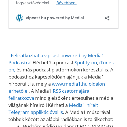
Feliratkozhat a vipcast powered by Media1
Podcastra!
Elérhető a podcast
Spotify-on
,
iTunes-
on,
és más podcast platformokon keresztül is. A
podcasthoz kapcsolódóan ajánljuk a Media1
hírportált is, mely a
www.media1.hu oldalon
érhető el
. A Media1
RSS csatornájára
feliratkozva
mindig elsőként értesülhet a média
világának híreiről! Kérheti a
Media1 híreit
Telegram applikációval is
. A Media1 műsorával
többek között az alábbi rádiókban is találkozhat:
Budaörs Rádió (Budapest FM 104,8 MHz)