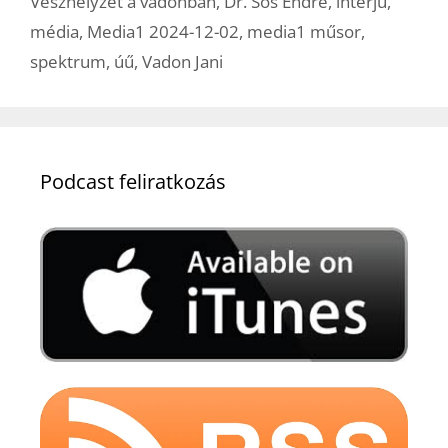
Vészhelyzet a vadonban
,
Dr. Sós Endre
,
interjú
,
média
,
Media1 2024-12-02
,
media1 műsor
,
spektrum
,
úű
,
Vadon Jani
Podcast feliratkozás