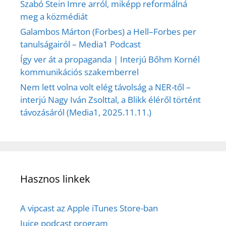
Szabó Stein Imre arról, miképp reformálná
meg a közmédiát
Galambos Márton (Forbes) a Hell–Forbes per
tanulságairól – Media1 Podcast
Így ver át a propaganda | Interjú Bőhm Kornél
kommunikációs szakemberrel
Nem lett volna volt elég távolság a NER-től –
interjú Nagy Iván Zsolttal, a Blikk éléről történt
távozásáról (Media1, 2025.11.11.)
Hasznos linkek
A vipcast az Apple iTunes Store-ban
Juice podcast program