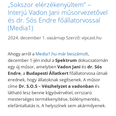
„Sokszor elérzékenyültem” –
Interjú Vadon Jani műsorvezetővel
és dr. Sós Endre főállatorvossal
(Media1)
2024. december 1. vasárnap
Szerző:
vipcast.hu
Ahogy arról a
Media1.hu már beszámolt
,
december 1-jén indul a
Spektrum
dokucsatornán
egy új műsor, amelyben
Vadon Jani
és
dr. Sós
Endre
, a
Budapesti Állatkert
főállatorvosa útnak
erednek, hogy állatoknak segítsenek. A műsor
címe
Dr. S.O.S – Vészhelyzet a vadonban
és
látható lesz benne kígyóvérvétel, orrszarú
mesterséges termékenyítése, bölénymentés,
elefántaltatás is. A helyszínek sem akármilyenek.