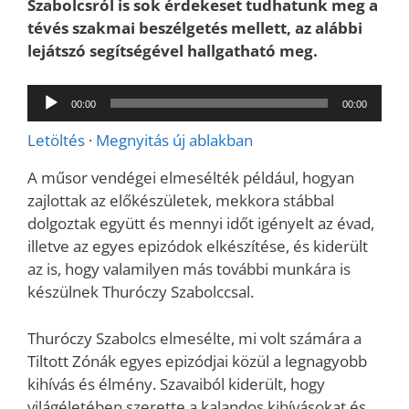
Szabolcsról is sok érdekeset tudhatunk meg a
tévés szakmai beszélgetés mellett, az alábbi
lejátszó segítségével hallgatható meg.
Audió
00:00
00:00
lejátszó
Letöltés
·
Megnyitás új ablakban
A műsor vendégei elmesélték például, hogyan
zajlottak az előkészületek, mekkora stábbal
dolgoztak együtt és mennyi időt igényelt az évad,
illetve az egyes epizódok elkészítése, és kiderült
az is, hogy valamilyen más további munkára is
készülnek Thuróczy Szabolccsal.
Thuróczy Szabolcs elmesélte, mi volt számára a
Tiltott Zónák egyes epizódjai közül a legnagyobb
kihívás és élmény. Szavaiból kiderült, hogy
világéletében szerette a kalandos kihívásokat és