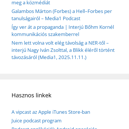
meg a közmédiát
Galambos Márton (Forbes) a Hell–Forbes per
tanulságairól – Media1 Podcast
Így ver át a propaganda | Interjú Bőhm Kornél
kommunikációs szakemberrel
Nem lett volna volt elég távolság a NER-től –
interjú Nagy Iván Zsolttal, a Blikk éléről történt
távozásáról (Media1, 2025.11.11.)
Hasznos linkek
A vipcast az Apple iTunes Store-ban
Juice podcast program