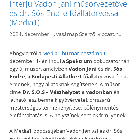
Interjú Vadon Jani műsorvezetővel
és dr. Sós Endre főállatorvossal
(Media1)
2024. december 1. vasárnap
Szerző:
vipcast.hu
Ahogy arról a
Media1.hu már beszámolt
,
december 1-jén indul a
Spektrum
dokucsatornán
egy új műsor, amelyben
Vadon Jani
és
dr. Sós
Endre
, a
Budapesti Állatkert
főállatorvosa útnak
erednek, hogy állatoknak segítsenek. A műsor
címe
Dr. S.O.S – Vészhelyzet a vadonban
és
látható lesz benne kígyóvérvétel, orrszarú
mesterséges termékenyítése, bölénymentés,
elefántaltatás is. A helyszínek sem akármilyenek.
A Media1 podcastjában Vadon Janival és dr. Sós
Endrével beszélgettünk, akik sok érdekes