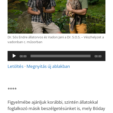
Dr. Sós Endre állatorvos és Vadon Jani a Dr. S.O.S. – Vészhelyzet a
vadonban c. műsorban
Audió
00:00
00:00
lejátszó
Letöltés
·
Megnyitás új ablakban
****
Figyelmébe ajánljuk korábbi, szintén állatokkal
foglalkozó másik beszélgetésünket is, mely Bóday