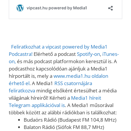
Feliratkozhat a vipcast powered by Media1
Podcastra!
Elérhető a podcast
Spotify-on
,
iTunes-
on,
és más podcast platformokon keresztül is. A
podcasthoz kapcsolódóan ajánljuk a Media1
hírportált is, mely a
www.media1.hu oldalon
érhető el
. A Media1
RSS csatornájára
feliratkozva
mindig elsőként értesülhet a média
világának híreiről! Kérheti a
Media1 híreit
Telegram applikációval is
. A Media1 műsorával
többek között az alábbi rádiókban is találkozhat:
Budaörs Rádió (Budapest FM 104,8 MHz)
Balaton Rádió (Siófok FM 88,7 MHz)