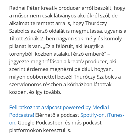
Radnai Péter kreatív producer arról beszélt, hogy
a műsor nem csak látványos akciókról szól, de
alkalmat teremtett arra is, hogy Thuróczy
Szabolcs az érző oldalát is megmutassa, ugyanis a
Tiltott Zónák 2.-ben nagyon sok mély és komoly
pillanat is van. „Ez a félőrült, aki leugrik a
toronyból, közben átalakul érző emberé” –
jegyezte meg tréfásan a kreatív producer, aki
szerint érdemes megnézni például, hogyan,
milyen döbbenettel beszél Thuróczy Szabolcs a
szervdonoros részben a kórházban látottak
közben, és így tovább.
Feliratkozhat a vipcast powered by Media1
Podcastra!
Elérhető a podcast
Spotify-on
,
iTunes-
on,
Google Podcastben és más podcast
platformokon keresztül is.