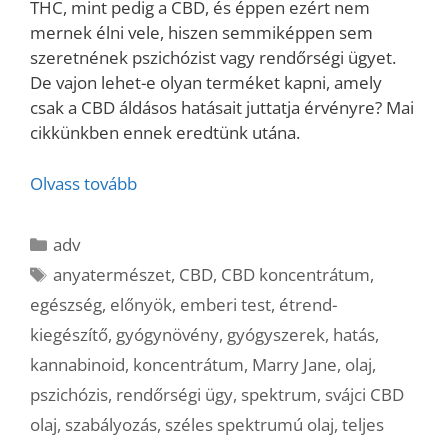
THC, mint pedig a CBD, és éppen ezért nem
mernek élni vele, hiszen semmiképpen sem
szeretnének pszichózist vagy rendőrségi ügyet.
De vajon lehet-e olyan terméket kapni, amely
csak a CBD áldásos hatásait juttatja érvényre? Mai
cikkünkben ennek eredtünk utána.
Olvass tovább
Kategória
adv
Címkék
anyatermészet
,
CBD
,
CBD koncentrátum
,
egészség
,
előnyök
,
emberi test
,
étrend-
kiegészítő
,
gyógynövény
,
gyógyszerek
,
hatás
,
kannabinoid
,
koncentrátum
,
Marry Jane
,
olaj
,
pszichózis
,
rendőrségi ügy
,
spektrum
,
svájci CBD
olaj
,
szabályozás
,
széles spektrumú olaj
,
teljes