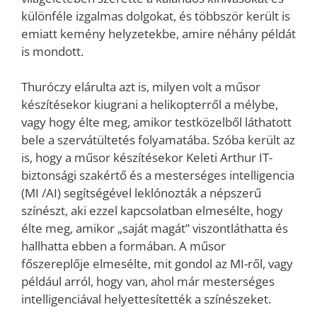
különféle izgalmas dolgokat, és többször került is
emiatt kemény helyzetekbe, amire néhány példát
is mondott.
Thuróczy elárulta azt is, milyen volt a műsor
készítésekor kiugrani a helikopterről a mélybe,
vagy hogy élte meg, amikor testközelből láthatott
bele a szervátültetés folyamatába. Szóba került az
is, hogy a műsor készítésekor Keleti Arthur IT-
biztonsági szakértő és a mesterséges intelligencia
(MI /AI) segítségével leklónozták a népszerű
színészt, aki ezzel kapcsolatban elmesélte, hogy
élte meg, amikor „saját magát” viszontláthatta és
hallhatta ebben a formában. A műsor
főszereplője elmesélte, mit gondol az MI-ről, vagy
például arról, hogy van, ahol már mesterséges
intelligenciával helyettesítették a színészeket.