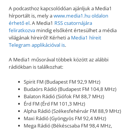
A podcasthoz kapcsolódóan ajánljuk a Media1
hírportált is, mely a
www.media1.hu oldalon
érhető el
. A Media1
RSS csatornájára
feliratkozva
mindig elsőként értesülhet a média
világának híreiről! Kérheti a
Media1 híreit
Telegram applikációval is
.
A Media1 műsorával többek között az alábbi
rádiókban is találkozhat:
Spirit FM (Budapest FM 92,9 MHz)
Budaörs Rádió (Budapest FM 104,8 MHz)
Balaton Rádió (Siófok FM 88,7 MHz)
Érd FM (Érd FM 101,3 MHz)
Alpha Rádió (Székesfehérvár FM 88,9 MHz)
Maxi Rádió (Gyöngyös FM 92,4 MHz)
Mega Rádió (Békéscsaba FM 98,4 MHz,