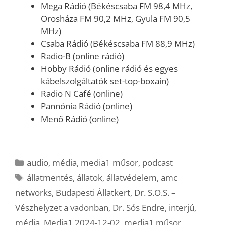
Mega Rádió (Békéscsaba FM 98,4 MHz,
Orosháza FM 90,2 MHz, Gyula FM 90,5
MHz)
Csaba Rádió (Békéscsaba FM 88,9 MHz)
Radio-B (online rádió)
Hobby Rádió (online rádió és egyes
kábelszolgáltatók set-top-boxain)
Radio N Café (online)
Pannónia Rádió (online)
Menő Rádió (online)
Kategória
audio
,
média
,
media1 műsor
,
podcast
Címkék
állatmentés
,
állatok
,
állatvédelem
,
amc
networks
,
Budapesti Állatkert
,
Dr. S.O.S. –
Vészhelyzet a vadonban
,
Dr. Sós Endre
,
interjú
,
média
,
Media1 2024-12-02
,
media1 műsor
,