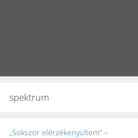
spektrum
„Sokszor elérzékenyültem” –