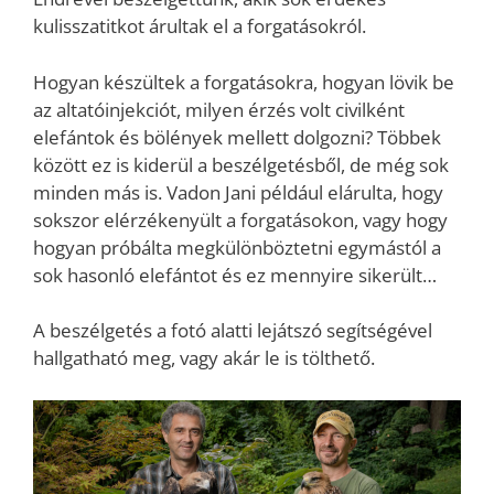
kulisszatitkot árultak el a forgatásokról.
Hogyan készültek a forgatásokra, hogyan lövik be
az altatóinjekciót, milyen érzés volt civilként
elefántok és bölények mellett dolgozni? Többek
között ez is kiderül a beszélgetésből, de még sok
minden más is. Vadon Jani például elárulta, hogy
sokszor elérzékenyült a forgatásokon, vagy hogy
hogyan próbálta megkülönböztetni egymástól a
sok hasonló elefántot és ez mennyire sikerült…
A beszélgetés a fotó alatti lejátszó segítségével
hallgatható meg, vagy akár le is tölthető.