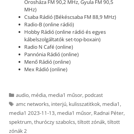
Orosháza FM 90,2 MHz, Gyula FM 90,5
MHz)
Csaba Rádió (Békéscsaba FM 88,9 MHz)
Radio-B (online rádió)
Hobby Rádió (online rádió és egyes
kábelszolgáltatók set-top-boxain)
Radio N Café (online)
Pannónia Rádió (online)
Menő Rádió (online)
Mex Rádió (online)
Kategória
audio
,
média
,
media1 műsor
,
podcast
Címkék
amc networks
,
interjú
,
kulisszatitkok
,
media1
,
media1 2023-11-13
,
media1 műsor
,
Radnai Péter
,
spektrum
,
thuróczy szabolcs
,
tiltott zónák
,
tiltott
zónák 2