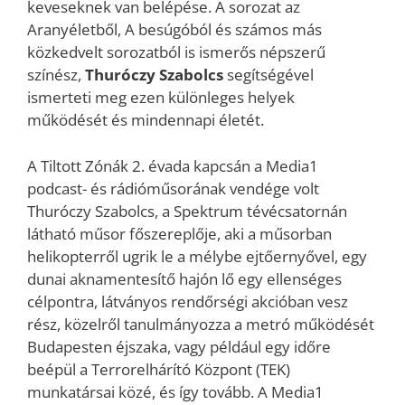
keveseknek van belépése. A sorozat az
Aranyéletből, A besúgóból és számos más
közkedvelt sorozatból is ismerős népszerű
színész,
Thuróczy Szabolcs
segítségével
ismerteti meg ezen különleges helyek
működését és mindennapi életét.
A Tiltott Zónák 2. évada kapcsán a Media1
podcast- és rádióműsorának vendége volt
Thuróczy Szabolcs, a Spektrum tévécsatornán
látható műsor főszereplője, aki a műsorban
helikopterről ugrik le a mélybe ejtőernyővel, egy
dunai aknamentesítő hajón lő egy ellenséges
célpontra, látványos rendőrségi akcióban vesz
rész, közelről tanulmányozza a metró működését
Budapesten éjszaka, vagy például egy időre
beépül a Terrorelhárító Központ (TEK)
munkatársai közé, és így tovább. A Media1