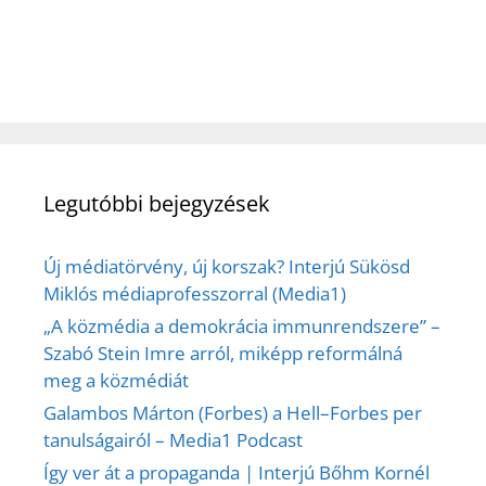
Legutóbbi bejegyzések
Új médiatörvény, új korszak? Interjú Sükösd
Miklós médiaprofesszorral (Media1)
„A közmédia a demokrácia immunrendszere” –
Szabó Stein Imre arról, miképp reformálná
meg a közmédiát
Galambos Márton (Forbes) a Hell–Forbes per
tanulságairól – Media1 Podcast
Így ver át a propaganda | Interjú Bőhm Kornél