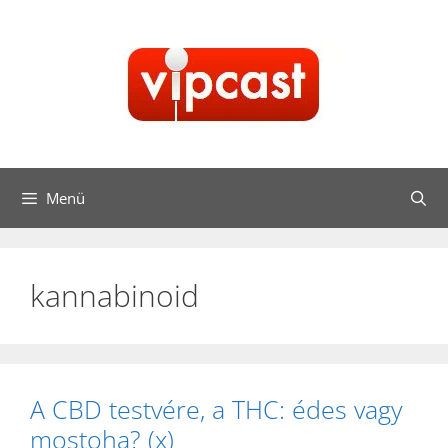
Kilépés
a
tartalomba
Menü
kannabinoid
A CBD testvére, a THC: édes vagy
mostoha? (x)