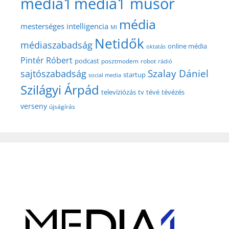
media1
media1 műsor
média
mesterséges intelligencia
MI
Netidők
médiaszabadság
online média
oktatás
Pintér Róbert
podcast
posztmodem
robot
rádió
Szalay Dániel
sajtószabadság
startup
social media
Szilágyi Árpád
televíziózás
tv
tévé
tévézés
verseny
újságírás