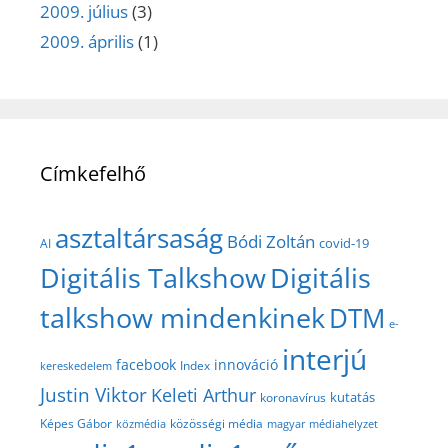
2009. július
(3)
2009. április
(1)
Címkefelhő
asztaltársaság
Bódi Zoltán
covid-19
AI
Digitális Talkshow
Digitális
talkshow mindenkinek
DTM
e-
interjú
facebook
innováció
Index
kereskedelem
Justin Viktor
Keleti Arthur
kutatás
koronavírus
közösségi média
Képes Gábor
közmédia
magyar médiahelyzet