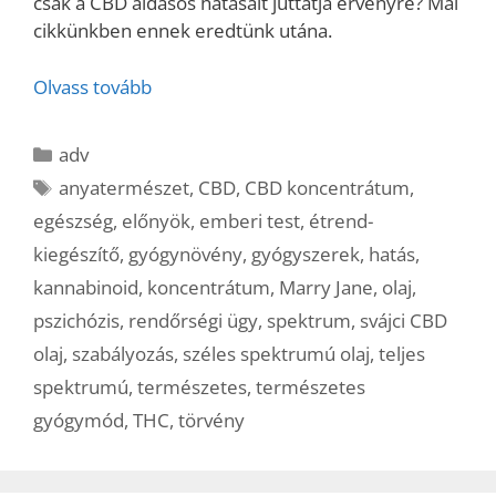
csak a CBD áldásos hatásait juttatja érvényre? Mai
cikkünkben ennek eredtünk utána.
Olvass tovább
Kategória
adv
Címkék
anyatermészet
,
CBD
,
CBD koncentrátum
,
egészség
,
előnyök
,
emberi test
,
étrend-
kiegészítő
,
gyógynövény
,
gyógyszerek
,
hatás
,
kannabinoid
,
koncentrátum
,
Marry Jane
,
olaj
,
pszichózis
,
rendőrségi ügy
,
spektrum
,
svájci CBD
olaj
,
szabályozás
,
széles spektrumú olaj
,
teljes
spektrumú
,
természetes
,
természetes
gyógymód
,
THC
,
törvény