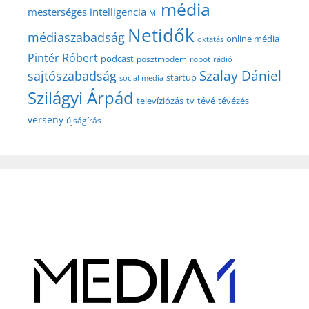
média
mesterséges intelligencia
MI
Netidők
médiaszabadság
online média
oktatás
Pintér Róbert
podcast
posztmodem
robot
rádió
Szalay Dániel
sajtószabadság
startup
social media
Szilágyi Árpád
televíziózás
tv
tévé
tévézés
verseny
újságírás