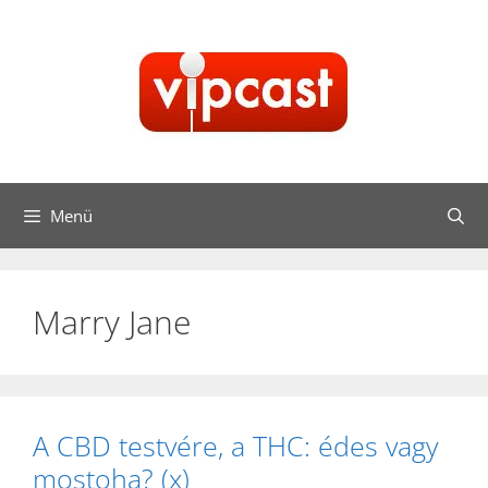
Kilépés
a
tartalomba
Menü
Marry Jane
A CBD testvére, a THC: édes vagy
mostoha? (x)