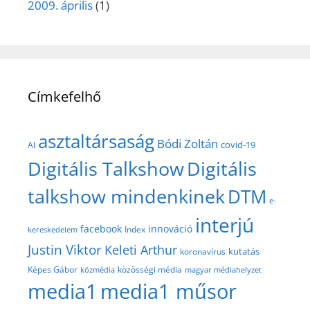
2009. április
(1)
Címkefelhő
asztaltársaság
Bódi Zoltán
covid-19
AI
Digitális Talkshow
Digitális
talkshow mindenkinek
DTM
e-
interjú
facebook
innováció
Index
kereskedelem
Justin Viktor
Keleti Arthur
kutatás
koronavírus
közösségi média
Képes Gábor
közmédia
magyar médiahelyzet
media1
media1 műsor