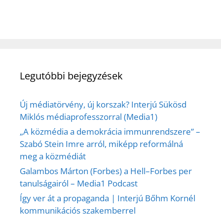
Legutóbbi bejegyzések
Új médiatörvény, új korszak? Interjú Sükösd
Miklós médiaprofesszorral (Media1)
„A közmédia a demokrácia immunrendszere” –
Szabó Stein Imre arról, miképp reformálná
meg a közmédiát
Galambos Márton (Forbes) a Hell–Forbes per
tanulságairól – Media1 Podcast
Így ver át a propaganda | Interjú Bőhm Kornél
kommunikációs szakemberrel