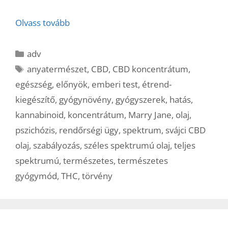
Olvass tovább
Kategória
adv
Címkék
anyatermészet
,
CBD
,
CBD koncentrátum
,
egészség
,
előnyök
,
emberi test
,
étrend-
kiegészítő
,
gyógynövény
,
gyógyszerek
,
hatás
,
kannabinoid
,
koncentrátum
,
Marry Jane
,
olaj
,
pszichózis
,
rendőrségi ügy
,
spektrum
,
svájci CBD
olaj
,
szabályozás
,
széles spektrumú olaj
,
teljes
spektrumú
,
természetes
,
természetes
gyógymód
,
THC
,
törvény