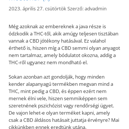
2023. április 27. csütörtök
Szerző:
advadmin
Még azoknak az embereknek a java része is
ódzkodik a THC-től, akik amúgy teljesen tisztában
vannak a CBD jótékony hatásával. Ez valahol
érthető is, hiszen míg a CBD semmi olyan anyagot
nem tartalmaz, amely bódulatot okozna, addig a
THC-ről ugyanez nem mondható el.
Sokan azonban azt gondolják, hogy minden
kender alapanyagú termékben megvan mind a
THC, mint pedig a CBD, és éppen ezért nem
mernek élni vele, hiszen semmiképpen sem
szeretnének pszichózist vagy rendőrségi ügyet.
De vajon lehet-e olyan terméket kapni, amely
csak a CBD áldásos hatásait juttatja érvényre? Mai
cikkünkben ennek eredtünk utána.