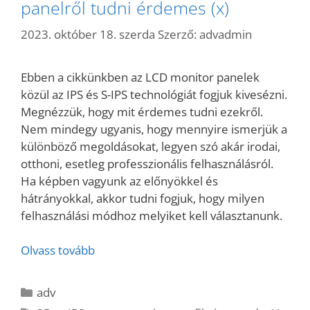
panelről tudni érdemes (x)
2023. október 18. szerda
Szerző:
advadmin
Ebben a cikkünkben az LCD monitor panelek
közül az IPS és S-IPS technológiát fogjuk kivesézni.
Megnézzük, hogy mit érdemes tudni ezekről.
Nem mindegy ugyanis, hogy mennyire ismerjük a
különböző megoldásokat, legyen szó akár irodai,
otthoni, esetleg professzionális felhasználásról.
Ha képben vagyunk az előnyökkel és
hátrányokkal, akkor tudni fogjuk, hogy milyen
felhasználási módhoz melyiket kell választanunk.
Olvass tovább
Kategória
adv