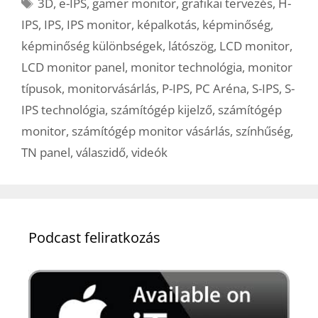
Címkék
3D
,
e-IPS
,
gamer monitor
,
grafikai tervezés
,
H-
IPS
,
IPS
,
IPS monitor
,
képalkotás
,
képminőség
,
képminőség különbségek
,
látószög
,
LCD monitor
,
LCD monitor panel
,
monitor technológia
,
monitor
típusok
,
monitorvásárlás
,
P-IPS
,
PC Aréna
,
S-IPS
,
S-
IPS technológia
,
számítógép kijelző
,
számítógép
monitor
,
számítógép monitor vásárlás
,
színhűség
,
TN panel
,
válaszidő
,
videók
Podcast feliratkozás