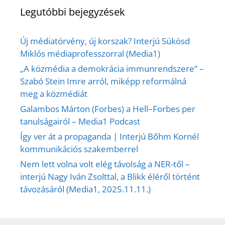
Legutóbbi bejegyzések
Új médiatörvény, új korszak? Interjú Sükösd
Miklós médiaprofesszorral (Media1)
„A közmédia a demokrácia immunrendszere” –
Szabó Stein Imre arról, miképp reformálná
meg a közmédiát
Galambos Márton (Forbes) a Hell–Forbes per
tanulságairól – Media1 Podcast
Így ver át a propaganda | Interjú Bőhm Kornél
kommunikációs szakemberrel
Nem lett volna volt elég távolság a NER-től –
interjú Nagy Iván Zsolttal, a Blikk éléről történt
távozásáról (Media1, 2025.11.11.)