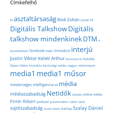
Címkefelhő
asztaltársaság
Bódi Zoltán
covid-19
AI
Digitális Talkshow
Digitális
talkshow mindenkinek
DTM
e-
interjú
facebook
innováció
Index
kereskedelem
Justin Viktor
Keleti Arthur
kutatás
koronavírus
közösségi média
Képes Gábor
közmédia
magyar médiahelyzet
media1
media1 műsor
média
mesterséges intelligencia
MI
Netidők
médiaszabadság
online média
oktatás
Pintér Róbert
podcast
posztmodem
robot
rádió
Szalay Dániel
sajtószabadság
startup
social media