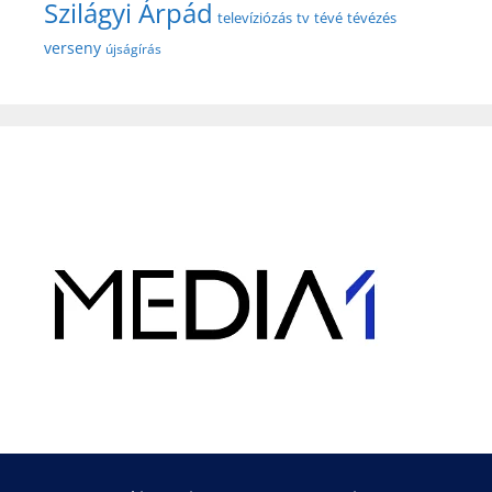
Szilágyi Árpád
televíziózás
tv
tévé
tévézés
verseny
újságírás
Hirdetés