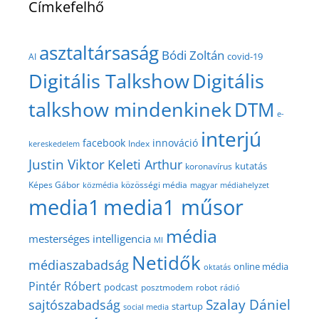
Címkefelhő
asztaltársaság
Bódi Zoltán
covid-19
AI
Digitális Talkshow
Digitális
talkshow mindenkinek
DTM
e-
interjú
facebook
innováció
Index
kereskedelem
Justin Viktor
Keleti Arthur
kutatás
koronavírus
közösségi média
Képes Gábor
közmédia
magyar médiahelyzet
media1
media1 műsor
média
mesterséges intelligencia
MI
Netidők
médiaszabadság
online média
oktatás
Pintér Róbert
podcast
posztmodem
robot
rádió
Szalay Dániel
sajtószabadság
startup
social media