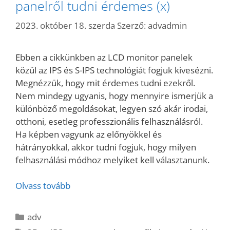
panelről tudni érdemes (x)
2023. október 18. szerda
Szerző:
advadmin
Ebben a cikkünkben az LCD monitor panelek
közül az IPS és S-IPS technológiát fogjuk kivesézni.
Megnézzük, hogy mit érdemes tudni ezekről.
Nem mindegy ugyanis, hogy mennyire ismerjük a
különböző megoldásokat, legyen szó akár irodai,
otthoni, esetleg professzionális felhasználásról.
Ha képben vagyunk az előnyökkel és
hátrányokkal, akkor tudni fogjuk, hogy milyen
felhasználási módhoz melyiket kell választanunk.
Olvass tovább
Kategória
adv