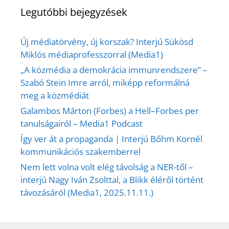
Legutóbbi bejegyzések
Új médiatörvény, új korszak? Interjú Sükösd
Miklós médiaprofesszorral (Media1)
„A közmédia a demokrácia immunrendszere” –
Szabó Stein Imre arról, miképp reformálná
meg a közmédiát
Galambos Márton (Forbes) a Hell–Forbes per
tanulságairól – Media1 Podcast
Így ver át a propaganda | Interjú Bőhm Kornél
kommunikációs szakemberrel
Nem lett volna volt elég távolság a NER-től –
interjú Nagy Iván Zsolttal, a Blikk éléről történt
távozásáról (Media1, 2025.11.11.)