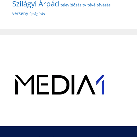
Szilágyi Árpád
televíziózás
tv
tévé
tévézés
verseny
újságírás
Hirdetés