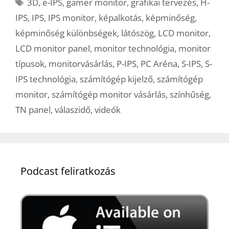
Címkék
3D
,
e-IPS
,
gamer monitor
,
grafikai tervezés
,
H-
IPS
,
IPS
,
IPS monitor
,
képalkotás
,
képminőség
,
képminőség különbségek
,
látószög
,
LCD monitor
,
LCD monitor panel
,
monitor technológia
,
monitor
típusok
,
monitorvásárlás
,
P-IPS
,
PC Aréna
,
S-IPS
,
S-
IPS technológia
,
számítógép kijelző
,
számítógép
monitor
,
számítógép monitor vásárlás
,
színhűség
,
TN panel
,
válaszidő
,
videók
Podcast feliratkozás