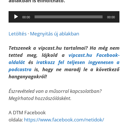
ablakban is elindítható.
Audió
00:00
00:00
lejátszó
Letöltés
·
Megnyitás új ablakban
Tetszenek a vipcast.hu tartalmai? Ha még nem
tetted meg, lájkold a
vipcast.hu Facebook-
oldalát
és
iratkozz fel teljesen ingyenesen a
podcastra
is, hogy ne maradj le a következő
hanganyagokról!
Észrevételed van a műsorral kapcsolatban?
Megírhatod hozzászólásként.
A DTM Facebook
oldala:
https://www.facebook.com/netidok/