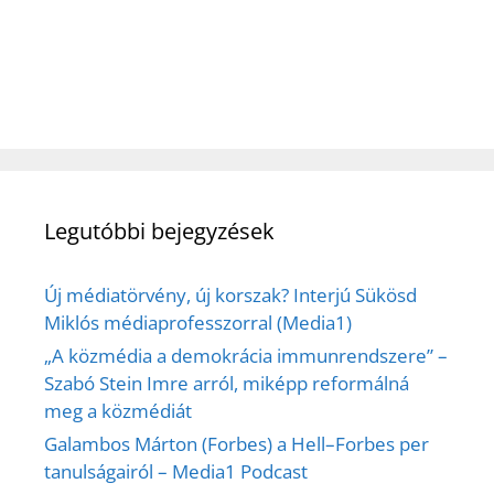
Legutóbbi bejegyzések
Új médiatörvény, új korszak? Interjú Sükösd
Miklós médiaprofesszorral (Media1)
„A közmédia a demokrácia immunrendszere” –
Szabó Stein Imre arról, miképp reformálná
meg a közmédiát
Galambos Márton (Forbes) a Hell–Forbes per
tanulságairól – Media1 Podcast