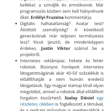
kellékei: a szmájlik és emotikonok. Már
programozás közben sem kell hiányolnunk
őket.
Erdélyi Fruzsina
kommentárja.
Digitális halhatatlanság? Avatar test?
Áttöltött személyiség? A következő
generációnak már teljesen természetes
lesz? Kicsit ijesztő, de mindenképpen
érdekes.
Justin Viktor
számol be a
projektről.
Internetes reklámpiac. Fekete és fehér
robotok. Bizonyos honlapok internetes
látogatottságának akár 40-50 százalékát is
előállíthatják a nem humán eredetű
látogatások. Egy magyar startup kínál olyan
megoldást, amivel a robotok által előállított
forgalom kiszűrhető.
Szalay Dániel
egy
részletes cikkben
is foglalkozott a témával,
és a podcast műsorban is megbeszéltük a