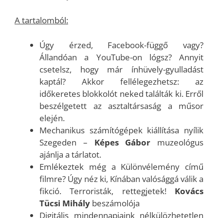
A tartalomból:
Úgy érzed, Facebook-függő vagy?
Állandóan a YouTube-on lógsz? Annyit
csetelsz, hogy már ínhüvely-gyulladást
kaptál? Akkor fellélegezhetsz: az
időkeretes blokkolót neked találták ki. Erről
beszélgetett az asztaltársaság a műsor
elején.
Mechanikus számítógépek kiállítása nyílik
Szegeden –
Képes Gábor
muzeológus
ajánlja a tárlatot.
Emlékeztek még a Különvélemény című
filmre? Úgy néz ki, Kínában valósággá válik a
fikció. Terroristák, rettegjetek!
Kovács
Tücsi Mihály
beszámolója
Digitális mindennapjaink nélkülözhetetlen