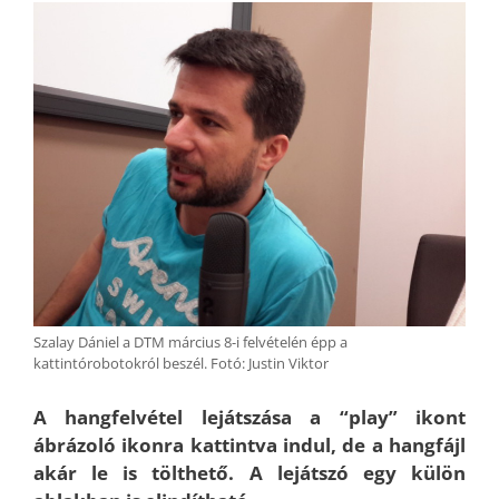
Szalay Dániel a DTM március 8-i felvételén épp a
kattintórobotokról beszél. Fotó: Justin Viktor
A hangfelvétel lejátszása a “play” ikont
ábrázoló ikonra kattintva indul, de a hangfájl
akár le is tölthető. A lejátszó egy külön