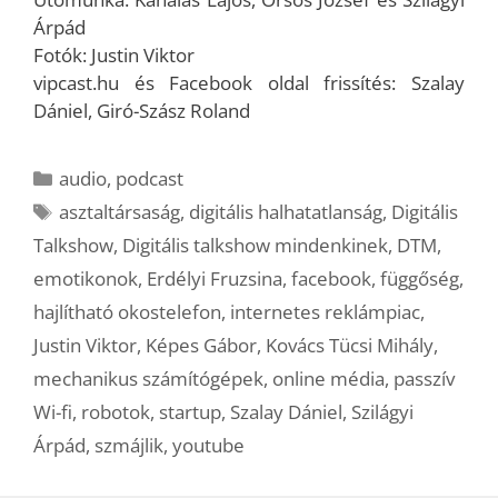
Árpád
Fotók: Justin Viktor
vipcast.hu és Facebook oldal frissítés: Szalay
Dániel, Giró-Szász Roland
Kategória
audio
,
podcast
Címkék
asztaltársaság
,
digitális halhatatlanság
,
Digitális
Talkshow
,
Digitális talkshow mindenkinek
,
DTM
,
emotikonok
,
Erdélyi Fruzsina
,
facebook
,
függőség
,
hajlítható okostelefon
,
internetes reklámpiac
,
Justin Viktor
,
Képes Gábor
,
Kovács Tücsi Mihály
,
mechanikus számítógépek
,
online média
,
passzív
Wi-fi
,
robotok
,
startup
,
Szalay Dániel
,
Szilágyi
Árpád
,
szmájlik
,
youtube