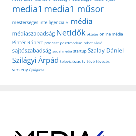
media1
media1 műsor
média
mesterséges intelligencia
MI
Netidők
médiaszabadság
online média
oktatás
Pintér Róbert
podcast
posztmodem
robot
rádió
Szalay Dániel
sajtószabadság
startup
social media
Szilágyi Árpád
televíziózás
tv
tévé
tévézés
verseny
újságírás