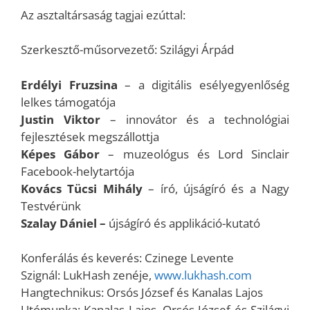
Az asztaltársaság tagjai ezúttal:
Szerkesztő-műsorvezető: Szilágyi Árpád
Erdélyi Fruzsina
– a digitális esélyegyenlőség
lelkes támogatója
Justin Viktor
– innovátor és a technológiai
fejlesztések megszállottja
Képes Gábor
– muzeológus és Lord Sinclair
Facebook-helytartója
Kovács Tücsi Mihály
– író, újságíró és a Nagy
Testvérünk
Szalay Dániel –
újságíró és applikáció-kutató
Konferálás és keverés: Czinege Levente
Szignál: LukHash zenéje,
www.lukhash.com
Hangtechnikus: Orsós József és Kanalas Lajos
Utómunka: Kanalas Lajos, Orsós József és Szilágyi