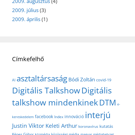
2009. augusztus
(4)
2009. július
(3)
2009. április
(1)
Címkefelhő
asztaltársaság
Bódi Zoltán
covid-19
AI
Digitális Talkshow
Digitális
talkshow mindenkinek
DTM
e-
interjú
facebook
innováció
Index
kereskedelem
Justin Viktor
Keleti Arthur
kutatás
koronavírus
közösségi média
Képes Gábor
közmédia
magyar médiahelyzet