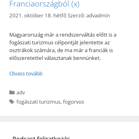
Franciaországból (x)
2021. október 18. hétfő
Szerző:
advadmin
Magyarország már a rendszerváltás előtt is a
fogászati turizmus célpontját jelentette az
osztrákok számára, de ma már a franciák is
előszeretettel választanak bennünket.
Olvass tovább
Kategória
adv
Címkék
fogászati turizmus
,
fogorvos
Podcast feliratkozás