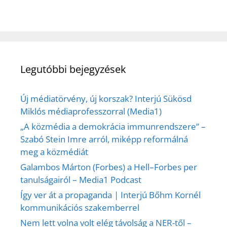
Legutóbbi bejegyzések
Új médiatörvény, új korszak? Interjú Sükösd
Miklós médiaprofesszorral (Media1)
„A közmédia a demokrácia immunrendszere” –
Szabó Stein Imre arról, miképp reformálná
meg a közmédiát
Galambos Márton (Forbes) a Hell–Forbes per
tanulságairól – Media1 Podcast
Így ver át a propaganda | Interjú Bőhm Kornél
kommunikációs szakemberrel
Nem lett volna volt elég távolság a NER-től –