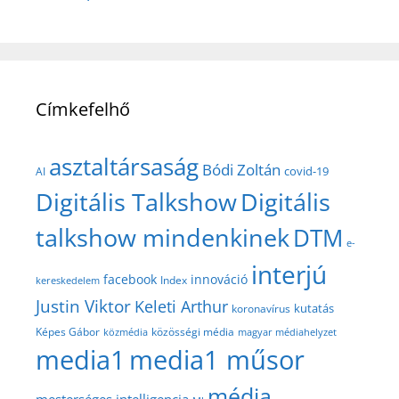
Címkefelhő
asztaltársaság
Bódi Zoltán
covid-19
AI
Digitális Talkshow
Digitális
talkshow mindenkinek
DTM
e-
interjú
facebook
innováció
Index
kereskedelem
Justin Viktor
Keleti Arthur
kutatás
koronavírus
közösségi média
Képes Gábor
közmédia
magyar médiahelyzet
media1
media1 műsor
média
mesterséges intelligencia