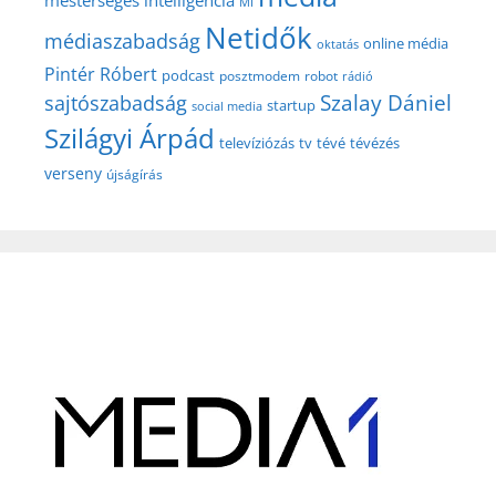
MI
Netidők
médiaszabadság
online média
oktatás
Pintér Róbert
podcast
posztmodem
robot
rádió
Szalay Dániel
sajtószabadság
startup
social media
Szilágyi Árpád
televíziózás
tv
tévé
tévézés
verseny
újságírás