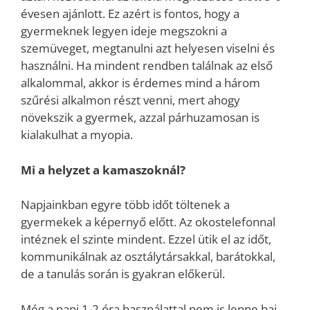
évesen ajánlott. Ez azért is fontos, hogy a
gyermeknek legyen ideje megszokni a
szemüveget, megtanulni azt helyesen viselni és
használni. Ha mindent rendben találnak az első
alkalommal, akkor is érdemes mind a három
szűrési alkalmon részt venni, mert ahogy
növekszik a gyermek, azzal párhuzamosan is
kialakulhat a myopia.
Mi a helyzet a kamaszoknál?
Napjainkban egyre több időt töltenek a
gyermekek a képernyő előtt. Az okostelefonnal
intéznek el szinte mindent. Ezzel ütik el az időt,
kommunikálnak az osztálytársakkal, barátokkal,
de a tanulás során is gyakran előkerül.
Még a napi 1-2 óra használattal nem is lenne baj,