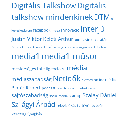
Digitális Talkshow
Digitális
talkshow mindenkinek
DTM
e-
interjú
facebook
innováció
Index
kereskedelem
Justin Viktor
Keleti Arthur
kutatás
koronavírus
közösségi média
Képes Gábor
közmédia
magyar médiahelyzet
media1
media1 műsor
média
mesterséges intelligencia
MI
Netidők
médiaszabadság
online média
oktatás
Pintér Róbert
podcast
posztmodem
robot
rádió
Szalay Dániel
sajtószabadság
startup
social media
Szilágyi Árpád
televíziózás
tv
tévé
tévézés
verseny
újságírás