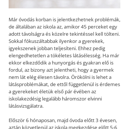
Már óvodás korban is jelentkezhetnek problémák,
de általában az iskola az, amikor 45 perceket egy
adott távolságra és közelre tekintéssel kell tölteni.
Sokkal fókuszáltabbak ilyenkor a gyerekek,
igyekszenek jobban teljesíteni. Ehhez pedig
elengedhetetlen a tökéletes látásélesség. Ha már
ekkor elkezdődik a hunyorgás és gyakran elő is
fordul, az bizony azt jelentheti, hogy a gyermek
nem lát elég élesen távolra. Örökölni is lehet a
látásproblémákat, de ettől függetlenül is érdemes
a gyerekeket életük első pár évében az
iskolakezdésig legalább háromszor elvinni
látásvizsgálatra.
Először 6 hónaposan, majd óvoda előtt 3 évesen,
aztán közvetlenül az iskola megkezdése előtt 5-6