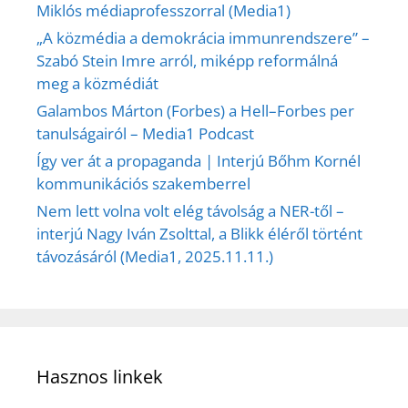
Miklós médiaprofesszorral (Media1)
„A közmédia a demokrácia immunrendszere” –
Szabó Stein Imre arról, miképp reformálná
meg a közmédiát
Galambos Márton (Forbes) a Hell–Forbes per
tanulságairól – Media1 Podcast
Így ver át a propaganda | Interjú Bőhm Kornél
kommunikációs szakemberrel
Nem lett volna volt elég távolság a NER-től –
interjú Nagy Iván Zsolttal, a Blikk éléről történt
távozásáról (Media1, 2025.11.11.)
Hasznos linkek