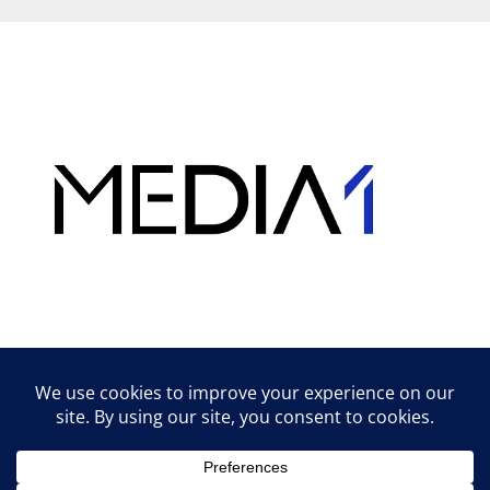
Hirdetés
Lifestyle tippek & trükkök