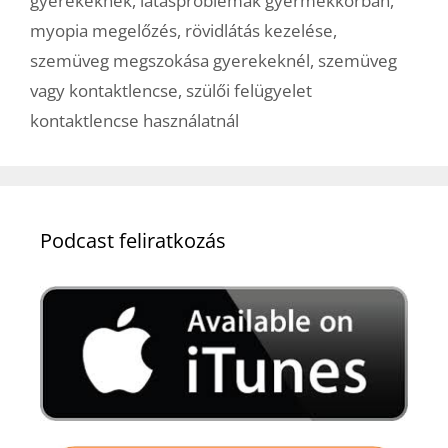
gyerekeknek
,
látásproblémák gyermekkorban
,
myopia megelőzés
,
rövidlátás kezelése
,
szemüveg megszokása gyerekeknél
,
szemüveg
vagy kontaktlencse
,
szülői felügyelet
kontaktlencse használatnál
Podcast feliratkozás