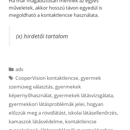
Ha már magabiztosan mennek az egyes
műveletek, akkor hosszú távon egyedül is
megoldható a kontaktlencse használata.
(x) hirdetői tartalom
Kategória
adv
Címkék
CooperVision kontaktlencse
,
gyermek
szemüveg választás
,
gyermekek
képernyőhasználat
,
gyermekek látásvizsgálata
,
gyermekkori látásproblémák jelei
,
hogyan
előzzük meg a rövidlátást
,
iskolai látásellenőrzés
,
kamaszok látásvédelme
,
kontaktlencse