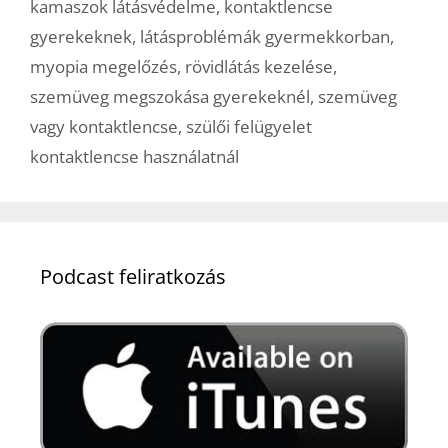
kamaszok látásvédelme
,
kontaktlencse
gyerekeknek
,
látásproblémák gyermekkorban
,
myopia megelőzés
,
rövidlátás kezelése
,
szemüveg megszokása gyerekeknél
,
szemüveg
vagy kontaktlencse
,
szülői felügyelet
kontaktlencse használatnál
Podcast feliratkozás