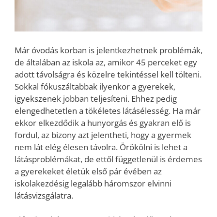
Már óvodás korban is jelentkezhetnek problémák,
de általában az iskola az, amikor 45 perceket egy
adott távolságra és közelre tekintéssel kell tölteni.
Sokkal fókuszáltabbak ilyenkor a gyerekek,
igyekszenek jobban teljesíteni. Ehhez pedig
elengedhetetlen a tökéletes látásélesség. Ha már
ekkor elkezdődik a hunyorgás és gyakran elő is
fordul, az bizony azt jelentheti, hogy a gyermek
nem lát elég élesen távolra. Örökölni is lehet a
látásproblémákat, de ettől függetlenül is érdemes
a gyerekeket életük első pár évében az
iskolakezdésig legalább háromszor elvinni
látásvizsgálatra.