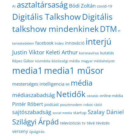
asztaltársaság
Bódi Zoltán
covid-19
AI
Digitális Talkshow
Digitális
talkshow mindenkinek
DTM
e-
interjú
facebook
innováció
Index
kereskedelem
Justin Viktor
Keleti Arthur
kutatás
koronavírus
közösségi média
Képes Gábor
közmédia
magyar médiahelyzet
media1
media1 műsor
média
mesterséges intelligencia
MI
Netidők
médiaszabadság
online média
oktatás
Pintér Róbert
podcast
posztmodem
robot
rádió
Szalay Dániel
sajtószabadság
startup
social media
Szilágyi Árpád
televíziózás
tv
tévé
tévézés
verseny
újságírás