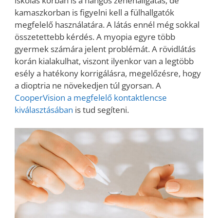
iskolás korban is a hangos zenehallgatás, de
kamaszkorban is figyelni kell a fülhallgatók
megfelelő használatára. A látás ennél még sokkal
összetettebb kérdés. A myopia egyre több
gyermek számára jelent problémát. A rövidlátás
korán kialakulhat, viszont ilyenkor van a legtöbb
esély a hatékony korrigálásra, megelőzésre, hogy
a dioptria ne növekedjen túl gyorsan. A
CooperVision a megfelelő kontaktlencse
kiválasztásában
is tud segíteni.