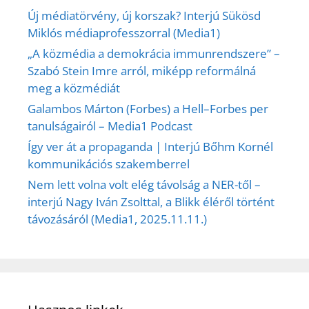
Új médiatörvény, új korszak? Interjú Sükösd
Miklós médiaprofesszorral (Media1)
„A közmédia a demokrácia immunrendszere” –
Szabó Stein Imre arról, miképp reformálná
meg a közmédiát
Galambos Márton (Forbes) a Hell–Forbes per
tanulságairól – Media1 Podcast
Így ver át a propaganda | Interjú Bőhm Kornél
kommunikációs szakemberrel
Nem lett volna volt elég távolság a NER-től –
interjú Nagy Iván Zsolttal, a Blikk éléről történt
távozásáról (Media1, 2025.11.11.)