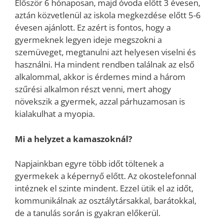
Először 6 hónaposan, majd óvoda előtt 3 évesen,
aztán közvetlenül az iskola megkezdése előtt 5-6
évesen ajánlott. Ez azért is fontos, hogy a
gyermeknek legyen ideje megszokni a
szemüveget, megtanulni azt helyesen viselni és
használni. Ha mindent rendben találnak az első
alkalommal, akkor is érdemes mind a három
szűrési alkalmon részt venni, mert ahogy
növekszik a gyermek, azzal párhuzamosan is
kialakulhat a myopia.
Mi a helyzet a kamaszoknál?
Napjainkban egyre több időt töltenek a
gyermekek a képernyő előtt. Az okostelefonnal
intéznek el szinte mindent. Ezzel ütik el az időt,
kommunikálnak az osztálytársakkal, barátokkal,
de a tanulás során is gyakran előkerül.