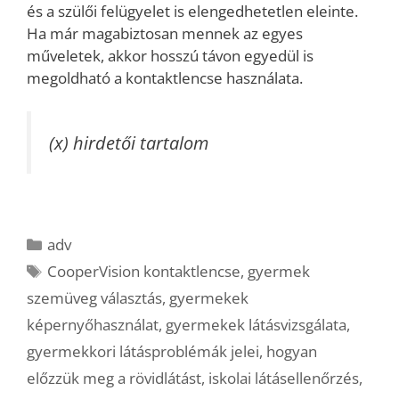
és a szülői felügyelet is elengedhetetlen eleinte.
Ha már magabiztosan mennek az egyes
műveletek, akkor hosszú távon egyedül is
megoldható a kontaktlencse használata.
(x) hirdetői tartalom
Kategória
adv
Címkék
CooperVision kontaktlencse
,
gyermek
szemüveg választás
,
gyermekek
képernyőhasználat
,
gyermekek látásvizsgálata
,
gyermekkori látásproblémák jelei
,
hogyan
előzzük meg a rövidlátást
,
iskolai látásellenőrzés
,