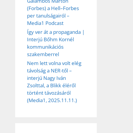
Galambos Márton
(Forbes) a Hell–Forbes
per tanulságairól –
Media1 Podcast
Így ver át a propaganda |
Interjú Bőhm Kornél
kommunikációs
szakemberrel
Nem lett volna volt elég
távolság a NER-től –
interjú Nagy Iván
Zsolttal, a Blikk éléről
történt távozásáról
(Media1, 2025.11.11.)