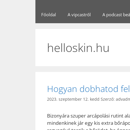
Főoldal
A vipcastről
A podcast beál
helloskin.hu
Hogyan dobhatod fel 
2023. szeptember 12. kedd
Szerző:
advad
Bizonyára szuper arcápolási rutint a
mindenkinek jár egy kis extra bőráp