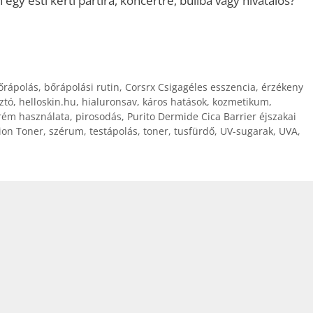
egy esti kerti partira, koncertre, buliba vagy hivatalos?
őrápolás
,
bőrápolási rutin
,
Corsrx Csigagéles esszencia
,
érzékeny
ztó
,
helloskin.hu
,
hialuronsav
,
káros hatások
,
kozmetikum
,
rém használata
,
pirosodás
,
Purito Dermide Cica Barrier éjszakai
ion Toner
,
szérum
,
testápolás
,
toner
,
tusfürdő
,
UV-sugarak
,
UVA
,