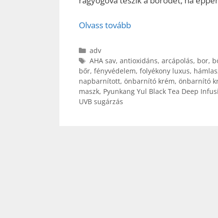
ragyogóvá teszik a bőrödet, ha éppen 
Olvass tovább
Kategória
adv
Címkék
AHA sav
,
antioxidáns
,
arcápolás
,
bor
,
b
bőr
,
fényvédelem
,
folyékony luxus
,
hámlas
napbarnított
,
önbarnító krém
,
önbarnító k
maszk
,
Pyunkang Yul Black Tea Deep Infus
UVB sugárzás