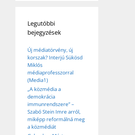
Legutóbbi
bejegyzések
Új médiatörvény, új
korszak? Interjú Sükösd
Miklós
médiaprofesszorral
(Media1)
„A közmédia a
demokrácia
immunrendszere” –
Szabó Stein Imre arról,
miképp reformálná meg
a közmédiát