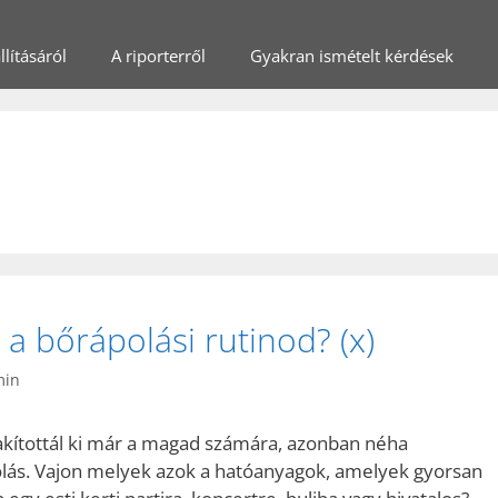
lításáról
A riporterről
Gyakran ismételt kérdések
a bőrápolási rutinod? (x)
min
lakítottál ki már a magad számára, azonban néha
olás. Vajon melyek azok a hatóanyagok, amelyek gyorsan