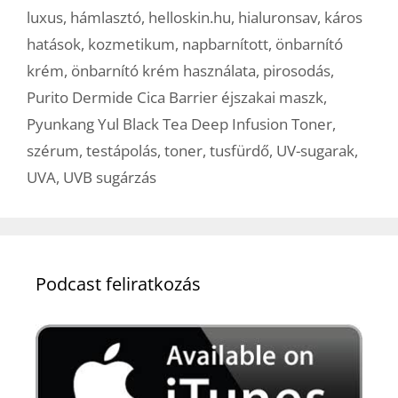
luxus
,
hámlasztó
,
helloskin.hu
,
hialuronsav
,
káros
hatások
,
kozmetikum
,
napbarnított
,
önbarnító
krém
,
önbarnító krém használata
,
pirosodás
,
Purito Dermide Cica Barrier éjszakai maszk
,
Pyunkang Yul Black Tea Deep Infusion Toner
,
szérum
,
testápolás
,
toner
,
tusfürdő
,
UV-sugarak
,
UVA
,
UVB sugárzás
Podcast feliratkozás