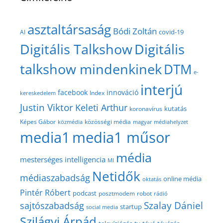
asztaltársaság
Bódi Zoltán
covid-19
AI
Digitális Talkshow
Digitális
talkshow mindenkinek
DTM
e-
interjú
facebook
innováció
Index
kereskedelem
Justin Viktor
Keleti Arthur
kutatás
koronavírus
közösségi média
Képes Gábor
közmédia
magyar médiahelyzet
media1
media1 műsor
média
mesterséges intelligencia
MI
Netidők
médiaszabadság
online média
oktatás
Pintér Róbert
podcast
posztmodem
robot
rádió
Szalay Dániel
sajtószabadság
startup
social media
Szilágyi Árpád