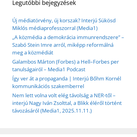
Legutóbbi bejegyzések
Új médiatörvény, új korszak? Interjú Sükösd
Miklós médiaprofesszorral (Media1)
„A közmédia a demokrácia immunrendszere” –
Szabó Stein Imre arról, miképp reformálná
meg a közmédiát
Galambos Márton (Forbes) a Hell–Forbes per
tanulságairól – Media1 Podcast
Így ver át a propaganda | Interjú Bőhm Kornél
kommunikációs szakemberrel
Nem lett volna volt elég távolság a NER-től –
interjú Nagy Iván Zsolttal, a Blikk éléről történt
távozásáról (Media1, 2025.11.11.)