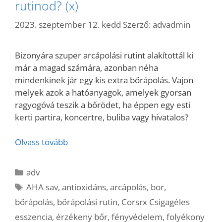
rutinod? (x)
2023. szeptember 12. kedd
Szerző:
advadmin
Bizonyára szuper arcápolási rutint alakítottál ki
már a magad számára, azonban néha
mindenkinek jár egy kis extra bőrápolás. Vajon
melyek azok a hatóanyagok, amelyek gyorsan
ragyogóvá teszik a bőrödet, ha éppen egy esti
kerti partira, koncertre, buliba vagy hivatalos?
Olvass tovább
Kategória
adv
Címkék
AHA sav
,
antioxidáns
,
arcápolás
,
bor
,
bőrápolás
,
bőrápolási rutin
,
Corsrx Csigagéles
esszencia
,
érzékeny bőr
,
fényvédelem
,
folyékony