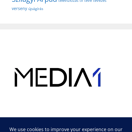
televíziózás
tv
tévé
tévézés
verseny
újságírás
Hirdetés